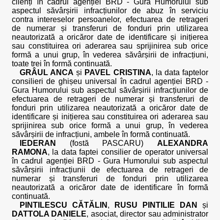
clienți în cadrul agenției BRD - Gura Humorului sub
aspectul săvârșirii infracțiunilor de abuz în serviciu
contra intereselor persoanelor, efectuarea de retrageri
de numerar și transferuri de fonduri prin utilizarea
neautorizată a oricăror date de identificare și inițierea
sau constituirea ori aderarea sau sprijinirea sub orice
formă a unui grup, în vederea săvârșirii de infracțiuni,
toate trei în formă continuată.
GRÂUL ANCA
și
PAVEL CRISTINA
, la data faptelor
consilieri de ghișeu universal în cadrul agenției BRD -
Gura Humorului sub aspectul săvârșirii infracțiunilor de
efectuarea de retrageri de numerar și transferuri de
fonduri prin utilizarea neautorizată a oricăror date de
identificare și inițierea sau constituirea ori aderarea sau
sprijinirea sub orice formă a unui grup, în vederea
săvârșirii de infracțiuni, ambele în formă continuată.
IEDERAN
(fostă PASCARU)
ALEXANDRA
RAMONA
, la data faptei consilier de operator universal
în cadrul agenției BRD - Gura Humorului sub aspectul
săvârșirii infracțiunii de efectuarea de retrageri de
numerar și transferuri de fonduri prin utilizarea
neautorizată a oricăror date de identificare în formă
continuată.
PINTILESCU CĂTĂLIN
,
RUSU PINTILIE DAN
și
DATTOLA DANIELE
, asociat, director sau administrator