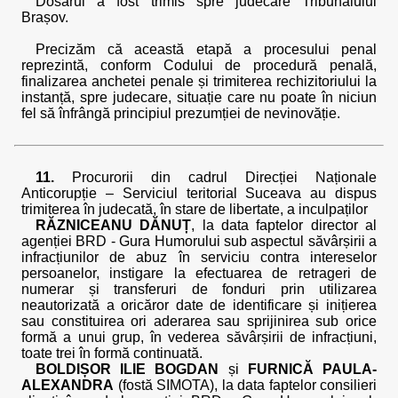
Dosarul a fost trimis spre judecare Tribunalului
Brașov.
Precizăm că această etapă a procesului penal
reprezintă, conform Codului de procedură penală,
finalizarea anchetei penale și trimiterea rechizitoriului la
instanță, spre judecare, situație care nu poate în niciun
fel să înfrângă principiul prezumției de nevinovăție.
11.
Procurorii din cadrul Direcției Naționale
Anticorupție – Serviciul teritorial Suceava au dispus
trimiterea în judecată, în stare de libertate, a inculpaților
RĂZNICEANU DĂNUȚ
, la data faptelor director al
agenției BRD - Gura Humorului sub aspectul săvârșirii a
infracțiunilor de abuz în serviciu contra intereselor
persoanelor, instigare la efectuarea de retrageri de
numerar și transferuri de fonduri prin utilizarea
neautorizată a oricăror date de identificare și inițierea
sau constituirea ori aderarea sau sprijinirea sub orice
formă a unui grup, în vederea săvârșirii de infracțiuni,
toate trei în formă continuată.
BOLDIȘOR ILIE BOGDAN
și
FURNICĂ PAULA-
ALEXANDRA
(fostă SIMOTA), la data faptelor consilieri