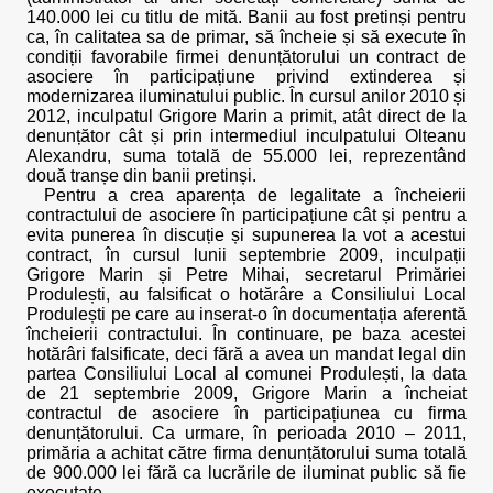
140.000 lei cu titlu de mită. Banii au fost pretinși pentru
ca, în calitatea sa de primar, să încheie și să execute în
condiții favorabile firmei denunțătorului un contract de
asociere în participațiune privind extinderea și
modernizarea iluminatului public. În cursul anilor 2010 și
2012, inculpatul Grigore Marin a primit, atât direct de la
denunțător cât și prin intermediul inculpatului Olteanu
Alexandru, suma totală de 55.000 lei, reprezentând
două tranșe din banii pretinși.
Pentru a crea aparența de legalitate a încheierii
contractului de asociere în participațiune cât și pentru a
evita punerea în discuție și supunerea la vot a acestui
contract, în cursul lunii septembrie 2009, inculpații
Grigore Marin și Petre Mihai, secretarul Primăriei
Produlești, au falsificat o hotărâre a Consiliului Local
Produlești pe care au inserat-o în documentația aferentă
încheierii contractului. În continuare, pe baza acestei
hotărâri falsificate, deci fără a avea un mandat legal din
partea Consiliului Local al comunei Produlești, la data
de 21 septembrie 2009, Grigore Marin a încheiat
contractul de asociere în participațiunea cu firma
denunțătorului. Ca urmare, în perioada 2010 – 2011,
primăria a achitat către firma denunțătorului suma totală
de 900.000 lei fără ca lucrările de iluminat public să fie
executate.