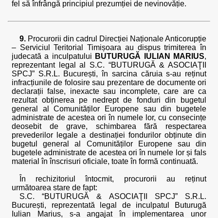
fel să înfrângă principiul prezumției de nevinovăție.
9.
Procurorii din cadrul Direcției Naționale Anticorupție
– Serviciul Teritorial Timișoara au dispus trimiterea în
judecată a inculpatului
BUTURUGĂ IULIAN MARIUS
,
reprezentant legal al S.C. “BUTURUGĂ & ASOCIAŢII
SPCJ” S.R.L. București, în sarcina căruia s-au reținut
infracțiunile de folosire sau prezentare de documente ori
declarații false, inexacte sau incomplete, care are ca
rezultat obținerea pe nedrept de fonduri din bugetul
general al Comunităților Europene sau din bugetele
administrate de acestea ori în numele lor, cu consecințe
deosebit de grave, schimbarea fără respectarea
prevederilor legale a destinației fondurilor obținute din
bugetul general al Comunităților Europene sau din
bugetele administrate de acestea ori în numele lor și fals
material în înscrisuri oficiale, toate în formă continuată.
În rechizitoriul întocmit, procurorii au reținut
următoarea stare de fapt:
S.C. “BUTURUGĂ & ASOCIAŢII SPCJ” S.R.L.
București, reprezentată legal de inculpatul Buturugă
Iulian Marius, s-a angajat în implementarea unor