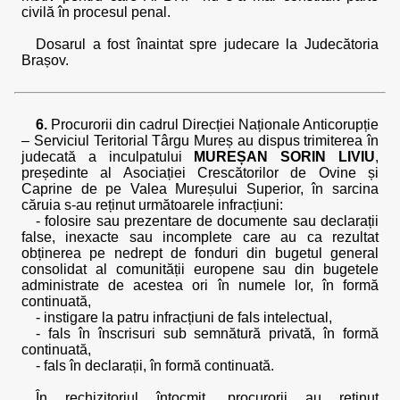
civilă în procesul penal.
Dosarul a fost înaintat spre judecare la Judecătoria
Brașov.
6.
Procurorii din cadrul Direcției Naționale Anticorupție
– Serviciul Teritorial Târgu Mureș au dispus trimiterea în
judecată a inculpatului
MUREȘAN SORIN LIVIU
,
președinte al Asociației Crescătorilor de Ovine și
Caprine de pe Valea Mureșului Superior, în sarcina
căruia s-au reținut următoarele infracțiuni:
- folosire sau prezentare de documente sau declarații
false, inexacte sau incomplete care au ca rezultat
obținerea pe nedrept de fonduri din bugetul general
consolidat al comunității europene sau din bugetele
administrate de acestea ori în numele lor, în formă
continuată,
- instigare la patru infracțiuni de fals intelectual,
- fals în înscrisuri sub semnătură privată, în formă
continuată,
- fals în declarații, în formă continuată.
În rechizitoriul întocmit, procurorii au reținut