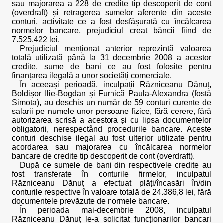
sau majorarea a 228 de credite tip descoperit de cont
(overdraft) și retragerea sumelor aferente din aceste
conturi, activitate ce a fost desfășurată cu încălcarea
normelor bancare, prejudiciul creat băncii fiind de
7.525.422 lei.
Prejudiciul menționat anterior reprezintă valoarea
totală utilizată până la 31 decembrie 2008 a acestor
credite, sume de bani ce au fost folosite pentru
finanțarea ilegală a unor societăți comerciale.
În aceeași perioadă, inculpații Răzniceanu Dănuț,
Boldișor Ilie-Bogdan și Furnică Paula-Alexandra (fostă
Simota), au deschis un număr de 59 conturi curente de
salarii pe numele unor persoane fizice, fără cerere, fără
autorizarea scrisă a acestora și cu lipsa documentelor
obligatorii, nerespectând procedurile bancare. Aceste
conturi deschise ilegal au fost ulterior utilizate pentru
acordarea sau majorarea cu încălcarea normelor
bancare de credite tip descoperit de cont (overdraft).
După ce sumele de bani din respectivele credite au
fost transferate în conturile firmelor, inculpatul
Răzniceanu Dănuț a efectuat plăți/încasări în/din
conturile respective în valoare totală de 24.386,8 lei, fără
documentele prevăzute de normele bancare.
În perioada mai-decembrie 2008, inculpatul
Răzniceanu Dănuț le-a solicitat funcționarilor bancari