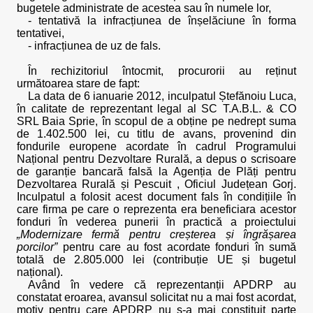
bugetele administrate de acestea sau în numele lor,
- tentativă la infracțiunea de înșelăciune în forma
tentativei,
- infracțiunea de uz de fals.
În rechizitoriul întocmit, procurorii au reținut
următoarea stare de fapt:
La data de 6 ianuarie 2012, inculpatul Ștefănoiu Luca,
în calitate de reprezentant legal al SC T.A.B.L. & CO
SRL Baia Sprie, în scopul de a obține pe nedrept suma
de 1.402.500 lei, cu titlu de avans, provenind din
fondurile europene acordate în cadrul Programului
Național pentru Dezvoltare Rurală, a depus o scrisoare
de garanție bancară falsă la Agenția de Plăți pentru
Dezvoltarea Rurală și Pescuit , Oficiul Județean Gorj.
Inculpatul a folosit acest document fals în condițiile în
care firma pe care o reprezenta era beneficiara acestor
fonduri în vederea punerii în practică a proiectului
„Modernizare fermă pentru creșterea și îngrășarea
porcilor”
pentru care au fost acordate fonduri în sumă
totală de 2.805.000 lei (contribuție UE și bugetul
național).
Având în vedere că reprezentanții APDRP au
constatat eroarea, avansul solicitat nu a mai fost acordat,
motiv pentru care APDRP nu s-a mai constituit parte