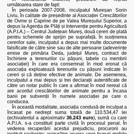
următoarea stare de fapt:
În perioada 2007-2008, inculpatul Mureșan Sorin
Liviu, în calitate de președinte al Asociației Crescătorilor
de Ovine și Caprine de pe Valea Mureșului Superior, a
depus la Agenția de Plăți și Intervenție pentru Agricultură
(A.P.I.A.) – Centrul Județean Mureș, două cereri de plată
pentru schemele de sprijin pe suprafață. În susținerea
cererilor sale, inculpatul a depus mai multe documente
falsificate de către sine sau de alte persoane (adeverințe
emise de primăria Deda, județul Mureș, contract de
închiriere a terenurilor cu pășuni, tabele cu membrii
asociației) în care era consemnat în mod eronat că
asociația exploatează terenurile cu pășuni indicate în
cereri și că deține efective de animale. De asemenea,
inculpatul a mai depus și trei declarații autentificate de
către un notar public în care a afirmat în mod nereal că
are acordul crescătorilor de animale pentru a încasa
banii pe subvenții în numele asociației pe care o
conducea.
În această modalitate, asociația condusă de inculpat a
încasat pe nedrept suma totală de 110.534,47 lei
(echivalentul a aproximativ
36.243 euro
), sumă cu care
A.P.I.A. s-a constituit parte civilă în procesul penal. În
vederea recuperării acestui prejudiciu, procurorii au
instituit sechestru asigurător asupra unor bunuri mobile