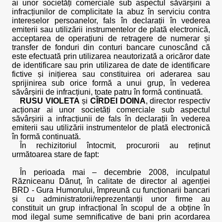
ai unor societăți comerciale sub aspectul săvârșirii a
infracțiunilor de complicitate la abuz în serviciu contra
intereselor persoanelor, fals în declarații în vederea
emiterii sau utilizării instrumentelor de plată electronică,
acceptarea de operațiuni de retragere de numerar și
transfer de fonduri din conturi bancare cunoscând că
este efectuată prin utilizarea neautorizată a oricăror date
de identificare sau prin utilizarea de date de identificare
fictive și inițierea sau constituirea ori aderarea sau
sprijinirea sub orice formă a unui grup, în vederea
săvârșirii de infracțiuni, toate patru în formă continuată.
RUSU VIOLETA
și
CÎRDEI DOINA
, director respectiv
acționar ai unor societăți comerciale sub aspectul
săvârșirii a infracțiunii de fals în declarații în vederea
emiterii sau utilizării instrumentelor de plată electronică
în formă continuată.
În rechizitoriul întocmit, procurorii au reținut
următoarea stare de fapt:
În perioada mai – decembrie 2008, inculpatul
Răzniceanu Dănuț, în calitate de director al agenției
BRD - Gura Humorului, împreună cu funcționarii bancari
și cu administratorii/reprezentanții unor firme au
constituit un grup infracțional în scopul de a obține în
mod ilegal sume semnificative de bani prin acordarea