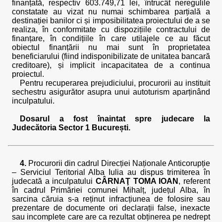
finanțată, respectiv 603.749,71 lei, întrucât neregulile
constatate au vizat nu numai schimbarea parțială a
destinației banilor ci și imposibilitatea proiectului de a se
realiza, în conformitate cu dispozițiile contractului de
finanțare, în condițiile în care utilajele ce au făcut
obiectul finanțării nu mai sunt în proprietatea
beneficiarului (fiind indisponibilizate de unitatea bancară
creditoare), și implicit incapacitatea de a continua
proiectul.
Pentru recuperarea prejudiciului, procurorii au instituit
sechestru asigurător asupra unui autoturism aparținând
inculpatului.
Dosarul a fost înaintat spre judecare la
Judecătoria Sector 1 București.
4.
Procurorii din cadrul Direcției Naționale Anticorupție
– Serviciul Teritorial Alba Iulia au dispus trimiterea în
judecată a inculpatului
CÂRNAŢ TOMA IOAN
, referent
în cadrul Primăriei comunei Mihalț, județul Alba, în
sarcina căruia s-a reținut infracțiunea de folosire sau
prezentare de documente ori declarații false, inexacte
sau incomplete care are ca rezultat obținerea pe nedrept