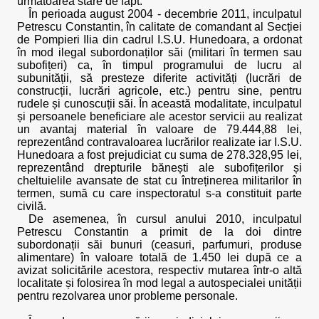
următoarea stare de fapt:
În perioada august 2004 - decembrie 2011, inculpatul
Petrescu Constantin, în calitate de comandant al Secției
de Pompieri Ilia din cadrul I.S.U. Hunedoara, a ordonat
în mod ilegal subordonaților săi (militari în termen sau
subofițeri) ca, în timpul programului de lucru al
subunității, să presteze diferite activități (lucrări de
construcții, lucrări agricole, etc.) pentru sine, pentru
rudele și cunoscuții săi. În această modalitate, inculpatul
și persoanele beneficiare ale acestor servicii au realizat
un avantaj material în valoare de 79.444,88 lei,
reprezentând contravaloarea lucrărilor realizate iar I.S.U.
Hunedoara a fost prejudiciat cu suma de 278.328,95 lei,
reprezentând drepturile bănești ale subofițerilor și
cheltuielile avansate de stat cu întreținerea militarilor în
termen, sumă cu care inspectoratul s-a constituit parte
civilă.
De asemenea, în cursul anului 2010, inculpatul
Petrescu Constantin a primit de la doi dintre
subordonații săi bunuri (ceasuri, parfumuri, produse
alimentare) în valoare totală de 1.450 lei după ce a
avizat solicitările acestora, respectiv mutarea într-o altă
localitate și folosirea în mod legal a autospecialei unității
pentru rezolvarea unor probleme personale.