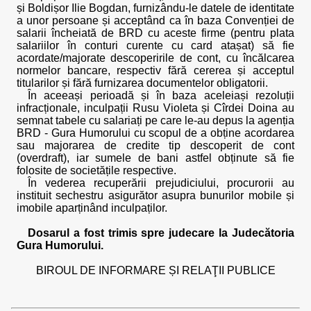
și Boldișor Ilie Bogdan, furnizându-le datele de identitate
a unor persoane și acceptând ca în baza Convenției de
salarii încheiată de BRD cu aceste firme (pentru plata
salariilor în conturi curente cu card atașat) să fie
acordate/majorate descoperirile de cont, cu încălcarea
normelor bancare, respectiv fără cererea și acceptul
titularilor și fără furnizarea documentelor obligatorii.
În aceeași perioadă și în baza aceleiași rezoluții
infracționale, inculpații Rusu Violeta și Cîrdei Doina au
semnat tabele cu salariați pe care le-au depus la agenția
BRD - Gura Humorului cu scopul de a obține acordarea
sau majorarea de credite tip descoperit de cont
(overdraft), iar sumele de bani astfel obținute să fie
folosite de societățile respective.
În vederea recuperării prejudiciului, procurorii au
instituit sechestru asigurător asupra bunurilor mobile și
imobile aparținând inculpaților.
Dosarul a fost trimis spre judecare la Judecătoria
Gura Humorului.
BIROUL DE INFORMARE ȘI RELAŢII PUBLICE