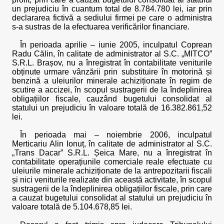
un prejudiciu în cuantum total de 8.784.780 lei, iar prin
declararea fictivă a sediului firmei pe care o administra
s-a sustras de la efectuarea verificărilor financiare.
În perioada aprilie – iunie 2005, inculpatul Coprean
Radu Călin, în calitate de administrator al S.C. „MITCO”
S.R.L. Brașov, nu a înregistrat în contabilitate veniturile
obținute urmare vânzării prin substituire în motorină și
benzină a uleiurilor minerale achiziționate în regim de
scutire a accizei, în scopul sustragerii de la îndeplinirea
obligațiilor fiscale, cauzând bugetului consolidat al
statului un prejudiciu în valoare totală de 16.382.861,52
lei.
În perioada mai – noiembrie 2006, inculpatul
Merticariu Alin Ionuț, în calitate de administrator al S.C.
„Trans Dacar” S.R.L. Șeica Mare, nu a înregistrat în
contabilitate operațiunile comerciale reale efectuate cu
uleiurile minerale achiziționate de la antrepozitarii fiscali
și nici veniturile realizate din această activitate, în scopul
sustragerii de la îndeplinirea obligațiilor fiscale, prin care
a cauzat bugetului consolidat al statului un prejudiciu în
valoare totală de 5.104.678,85 lei.