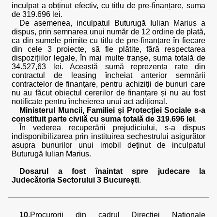
inculpat a obținut efectiv, cu titlu de pre-finanțare, suma
de 319.696 lei.
De asemenea, inculpatul Buturugă Iulian Marius a
dispus, prin semnarea unui număr de 12 ordine de plată,
ca din sumele primite cu titlu de pre-finanțare în fiecare
din cele 3 proiecte, să fie plătite, fără respectarea
dispozițiilor legale, în mai multe tranșe, suma totală de
34.527,63 lei. Această sumă reprezenta rate din
contractul de leasing încheiat anterior semnării
contractelor de finanțare, pentru achiziții de bunuri care
nu au făcut obiectul cererilor de finanțare și nu au fost
notificate pentru încheierea unui act adițional.
Ministerul Muncii, Familiei și Protecției Sociale s-a
constituit parte civilă cu suma totală de 319.696 lei
.
În vederea recuperării prejudiciului, s-a dispus
indisponibilizarea prin instituirea sechestrului asigurător
asupra bunurilor unui imobil deținut de inculpatul
Buturugă Iulian Marius.
Dosarul a fost înaintat spre judecare la
Judecătoria Sectorului 3 București
.
10.
Procurorii din cadrul Direcției Naționale