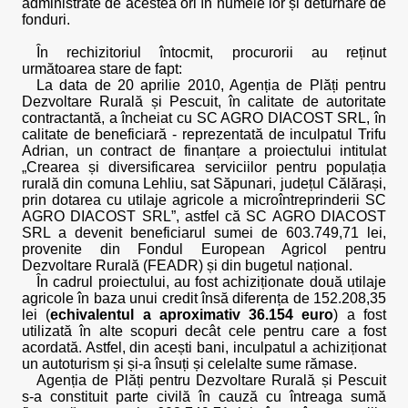
administrate de acestea ori în numele lor și deturnare de
fonduri.
În rechizitoriul întocmit, procurorii au reținut
următoarea stare de fapt:
La data de 20 aprilie 2010, Agenția de Plăți pentru
Dezvoltare Rurală și Pescuit, în calitate de autoritate
contractantă, a încheiat cu SC AGRO DIACOST SRL, în
calitate de beneficiară - reprezentată de inculpatul Trifu
Adrian, un contract de finanțare a proiectului intitulat
„Crearea și diversificarea serviciilor pentru populația
rurală din comuna Lehliu, sat Săpunari, județul Călărași,
prin dotarea cu utilaje agricole a microîntreprinderii SC
AGRO DIACOST SRL”, astfel că SC AGRO DIACOST
SRL a devenit beneficiarul sumei de 603.749,71 lei,
provenite din Fondul European Agricol pentru
Dezvoltare Rurală (FEADR) și din bugetul național.
În cadrul proiectului, au fost achiziționate două utilaje
agricole în baza unui credit însă diferența de 152.208,35
lei (
echivalentul a aproximativ 36.154 euro
) a fost
utilizată în alte scopuri decât cele pentru care a fost
acordată. Astfel, din acești bani, inculpatul a achiziționat
un autoturism și și-a însuți și celelalte sume rămase.
Agenția de Plăți pentru Dezvoltare Rurală și Pescuit
s-a constituit parte civilă în cauză cu întreaga sumă