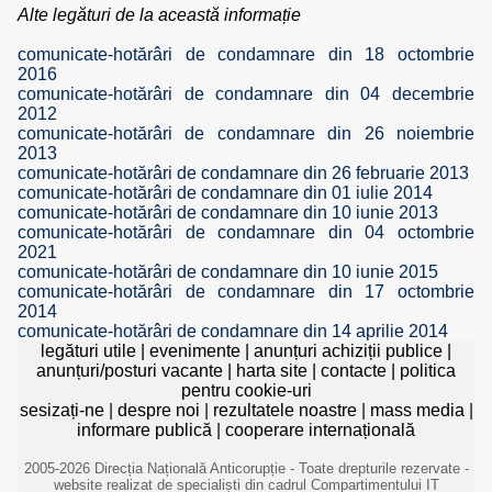
Alte legături de la această informație
comunicate-hotărâri de condamnare din 18 octombrie
2016
comunicate-hotărâri de condamnare din 04 decembrie
2012
comunicate-hotărâri de condamnare din 26 noiembrie
2013
comunicate-hotărâri de condamnare din 26 februarie 2013
comunicate-hotărâri de condamnare din 01 iulie 2014
comunicate-hotărâri de condamnare din 10 iunie 2013
comunicate-hotărâri de condamnare din 04 octombrie
2021
comunicate-hotărâri de condamnare din 10 iunie 2015
comunicate-hotărâri de condamnare din 17 octombrie
2014
comunicate-hotărâri de condamnare din 14 aprilie 2014
legături utile
|
evenimente
|
anunțuri achiziții publice
|
anunțuri/posturi vacante
|
harta site
|
contacte
|
politica
pentru cookie-uri
sesizați-ne
|
despre noi
|
rezultatele noastre
|
mass media
|
informare publică
|
cooperare internațională
2005-2026 Direcția Națională Anticorupție - Toate drepturile rezervate -
website realizat de specialiști din cadrul Compartimentului IT