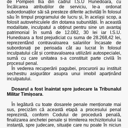
de Pompieri Ilia din cadrul I.S.U Hunedoara, cu
încălcarea atribuțiilor de serviciu, le-a ordonat
subordonaților săi să presteze diferite activități în folosul
său în timpul programului de lucru și, în același scop, a
folosit autovehiculele din dotarea subunității. În această
modalitate, inculpatul a obținut pentru sine un avantaj
patrimonial în sumă de 12.082, 30 lei iar I.S.U.
Hunedoara a fost prejudiciat cu suma de 28.268,42 lei,
reprezentând contravaloarea salariilor încasate de
subordonați pe perioada cât au lucrat în folosul
inculpatului cât și contravaloarea utilizării autospecialei,
sumă cu care unitatea s-a constituit parte civilă în
procesul penal.
În vederea recuperării pagubei, procurorii au instituit
sechestru asigurător asupra unui imobil aparținând
inculpatului.
Dosarul a fost înaintat spre judecare la Tribunalul
Militar Timișoara
.
În legătură cu toate dosarele penale menționate mai
sus, precizăm că această etapă a procesului penal
reprezintă, conform Codului de procedură penală,
finalizarea anchetei penale și trimiterea rechizitoriului la
instanță, spre judecare, situație care nu poate în niciun