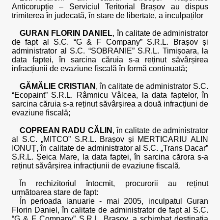
Anticorupție – Serviciul Teritorial Brașov au dispus
trimiterea în judecată, în stare de libertate, a inculpaților
GURAN FLORIN DANIEL
, în calitate de administrator
de fapt al S.C. “G & F Company” S.R.L. Brașov și
administrator al S.C. “SOBRANIE” S.R.L. Timișoara, la
data faptei, în sarcina căruia s-a reținut săvârșirea
infracțiunii de evaziune fiscală în formă continuată;
GĂMĂLIE CRISTIAN
, în calitate de administrator S.C.
“Ecopaint” S.R.L. Râmnicu Vâlcea, la data faptelor, în
sarcina căruia s-a reținut săvârșirea a două infracțiuni de
evaziune fiscală;
COPREAN RADU CĂLIN
, în calitate de administrator
al S.C. „MITCO” S.R.L. Brașov și MERTICARIU ALIN
IONUȚ, în calitate de administrator al S.C. „Trans Dacar”
S.R.L. Șeica Mare, la data faptei, în sarcina cărora s-a
reținut săvârșirea infracțiunii de evaziune fiscală.
În rechizitoriul întocmit, procurorii au reținut
următoarea stare de fapt:
În perioada ianuarie - mai 2005, inculpatul Guran
Florin Daniel, în calitate de administrator de fapt al S.C.
“G & F Company” S.R.L. Brașov, a schimbat destinația