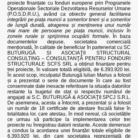
proiecte finanțate cu fonduri europene prin Programele
Operaționale Sectoriale Dezvoltarea Resurselor Umane
(P.O.S.D.R.U.), având ca obiectiv general
facilitarea
integrării pe piața muncii a șomerilor tineri și a șomerilor
de lungă durată, atragerea și menținerea unui număr
mai mare de persoane pe piața muncii, inclusiv în
zonele rurale și sprijinirea ocupării formale
. În baza
documentelor depuse, societatea comercială
menționată, în calitate de beneficiar în parteneriat cu SC
BUTURUGĂ ȘI ASOCIAŢII STRUCTURAL
CONSULTING – CONSULTANŢĂ PENTRU FONDURI
STRUCTURALE SCFS SRL a obținut finanțare pentru
trei proiecte, în valoare totală eligibilă, de 6.393.920 lei.
În acest scop, inculpatul Buturugă Iulian Marius a folosit
și a prezentat o serie de documente în care au fost
consemnate date inexacte referitoare la situația datoriilor
restante la bugetul de stat și respectiv numărul de
angajați ai S.C. BUTURUGĂ & ASOCIAŢII SPCJ S.R.L.
De asemenea, acesta a întocmit, a prezentat și a folosit
un număr de 18 certificate de atestare fiscală false în
totalitatea lor, care atestau, în mod nereal, că societățile
ce urmau să participe la implementarea celor trei
proiecte nu înregistrau datorii restante. Aceste demersuri
a condus la acordarea unei finanțări totale eligibile de
6.393.920 lei, din care societatea reprezentată de