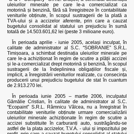
uleiurilor minerale pe care le-a comercializat ca
motorină și benzină, fără să înregistreze în contabilitate
veniturile obținute, în scopul sustragerii de la plată a
TVA-ului și a accizelor aferente, prin care a cauzat
bugetului consolidat al statului un prejudiciu în sumă
totală de 14.503.601,62 lei (peste 3 milioane euro).
În perioada aprilie - iunie 2005, același inculpat, în
calitate de administrator al S.C. “SOBRANIE” S.R.L.
Timișoara, a schimbat destinația uleiurilor minerale pe
care le-a achiziționat în regim de scutire a plății accizei
și le-a comercializat drept motorină și benzină, în scopul
sustragerii de la îndeplinirea obligațiilor fiscale și,
implicit, a înregistrării veniturilor realizate, cu consecința
producerii unui prejudiciu bugetului de stat în cuantum
de 2.913.270 lei.
În perioada iunie 2005 – martie 2006, inculpatul
Gămălie Cristian, în calitate de administrator al S.C.
“Ecopaint” S.R.L. Râmnicu Vâlcea, nu a înregistrat în
contabilitate veniturile obținute urmare comercializării
uleiurilor minerale achiziționate în regim de scutire a
accizei substituite în carburanți auto, sustrăgându-se
astfel de la plata accizelor, T.V.A. - ului și impozitului pe
profit, prin care a cauzat bugetului consolidat al statului