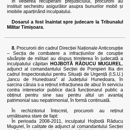
În vederea recuperării prejudiciului, procurorii au
instituit sechestru asigurător asupra bunurilor mobil și
imobile aparținând inculpatului.
Dosarul a fost înaintat spre judecare la Tribunalul
Militar Timișoara
.
8.
Procurorii din cadrul Direcției Naționale Anticorupție
– Secția de combatere a infracțiunilor de corupție
săvârșite de militari au dispus trimiterea în judecată a
inculpatului căpitan
HOJBOTĂ RĂDUCU MUGUREL
,
adjunct al comandantului Secției de Pompieri Ilia din
cadrul Inspectoratului pentru Situații de Urgență (I.S.U.)
„Iancu de Hunedoara” al Județului Hunedoara, în
sarcina căruia s-a reținut infracțiunea de abuz în serviciu
contra intereselor publice dacă funcționarul public a
obținut pentru sine sau pentru altul un avantaj
patrimonial sau nepatrimonial, în formă continuată.
În rechizitoriul întocmit, procurorii au reținut
următoarea stare de fapt:
În perioada 2008-2011, inculpatul Hojbotă Răducu
Mugurel, în calitate de adjunct al comandantului Secției