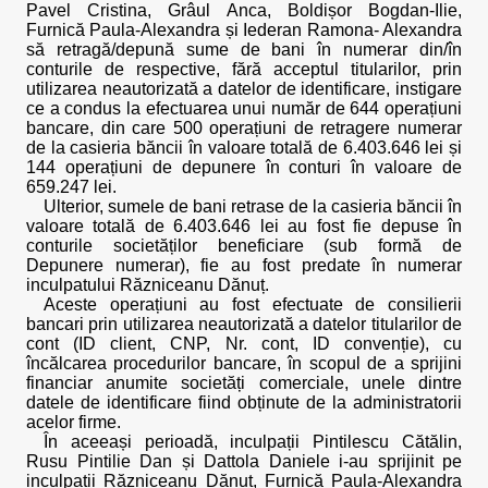
Pavel Cristina, Grâul Anca, Boldișor Bogdan-Ilie,
Furnică Paula-Alexandra și Iederan Ramona- Alexandra
să retragă/depună sume de bani în numerar din/în
conturile de respective, fără acceptul titularilor, prin
utilizarea neautorizată a datelor de identificare, instigare
ce a condus la efectuarea unui număr de 644 operațiuni
bancare, din care 500 operațiuni de retragere numerar
de la casieria băncii în valoare totală de 6.403.646 lei și
144 operațiuni de depunere în conturi în valoare de
659.247 lei.
Ulterior, sumele de bani retrase de la casieria băncii în
valoare totală de 6.403.646 lei au fost fie depuse în
conturile societăților beneficiare (sub formă de
Depunere numerar), fie au fost predate în numerar
inculpatului Răzniceanu Dănuț.
Aceste operațiuni au fost efectuate de consilierii
bancari prin utilizarea neautorizată a datelor titularilor de
cont (ID client, CNP, Nr. cont, ID convenție), cu
încălcarea procedurilor bancare, în scopul de a sprijini
financiar anumite societăți comerciale, unele dintre
datele de identificare fiind obținute de la administratorii
acelor firme.
În aceeași perioadă, inculpații Pintilescu Cătălin,
Rusu Pintilie Dan și Dattola Daniele i-au sprijinit pe
inculpații Răzniceanu Dănuț, Furnică Paula-Alexandra