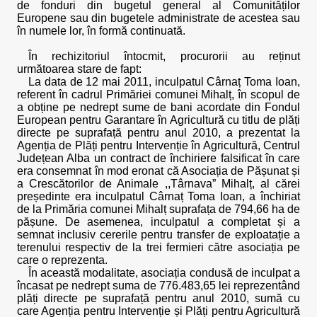
de fonduri din bugetul general al Comunităților
Europene sau din bugetele administrate de acestea sau
în numele lor, în formă continuată.
În rechizitoriul întocmit, procurorii au reținut
următoarea stare de fapt:
La data de 12 mai 2011, inculpatul Cârnaț Toma Ioan,
referent în cadrul Primăriei comunei Mihalț, în scopul de
a obține pe nedrept sume de bani acordate din Fondul
European pentru Garantare în Agricultură cu titlu de plăți
directe pe suprafață pentru anul 2010, a prezentat la
Agenția de Plăți pentru Intervenție în Agricultură, Centrul
Județean Alba un contract de închiriere falsificat în care
era consemnat în mod eronat că Asociația de Pășunat și
a Crescătorilor de Animale ,,Târnava” Mihalț, al cărei
președinte era inculpatul Cârnaț Toma Ioan, a închiriat
de la Primăria comunei Mihalț suprafața de 794,66 ha de
pășune. De asemenea, inculpatul a completat și a
semnat inclusiv cererile pentru transfer de exploatație a
terenului respectiv de la trei fermieri către asociația pe
care o reprezenta.
În această modalitate, asociația condusă de inculpat a
încasat pe nedrept suma de 776.483,65 lei reprezentând
plăți directe pe suprafață pentru anul 2010, sumă cu
care Agenția pentru Intervenție și Plăți pentru Agricultură