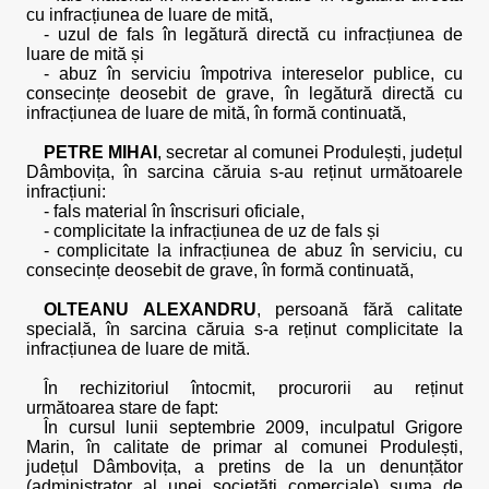
cu infracțiunea de luare de mită,
- uzul de fals în legătură directă cu infracțiunea de
luare de mită și
- abuz în serviciu împotriva intereselor publice, cu
consecințe deosebit de grave, în legătură directă cu
infracțiunea de luare de mită, în formă continuată,
PETRE MIHAI
, secretar al comunei Produlești, județul
Dâmbovița, în sarcina căruia s-au reținut următoarele
infracțiuni:
- fals material în înscrisuri oficiale,
- complicitate la infracțiunea de uz de fals și
- complicitate la infracțiunea de abuz în serviciu, cu
consecințe deosebit de grave, în formă continuată,
OLTEANU ALEXANDRU
, persoană fără calitate
specială, în sarcina căruia s-a reținut complicitate la
infracțiunea de luare de mită.
În rechizitoriul întocmit, procurorii au reținut
următoarea stare de fapt:
În cursul lunii septembrie 2009, inculpatul Grigore
Marin, în calitate de primar al comunei Produlești,
județul Dâmbovița, a pretins de la un denunțător
(administrator al unei societăți comerciale) suma de