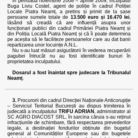
În perioada noiembrie 2008 – aprilie 2009, inculpatul
Buga Liviu Costel, agent de poliție în cadrul Poliției
Locale Piatra Neamț, a pretins și primit de la șase
persoane sumele totale de
13.500 euro și 16.470 lei
,
lăsând să creadă că are influență asupra unor
funcționari publici din cadrul Primăriei Piatra Neamț și
din Poliția Locală Piatra Neamț și că îi poate determina
pe aceștia să le faciliteze persoanelor care au dat banii
repartizarea unor locuințe A.N.L.
Nu s-au luat măsuri asigurătorii în vederea recuperării
pagubei întrucât nu au fost identificate bunuri în
proprietatea inculpatului.
Dosarul a fost înaintat spre judecare la Tribunalul
Neamț
.
3.
Procurorii din cadrul Direcției Naționale Anticorupție
– Serviciul Teritorial București au dispus trimiterea în
judecată a inculpatului
TRIFU ADRIAN
, administrator al
SC AGRO DIACOST SRL, în sarcina căruia s-au reținut
infracțiunile de schimbare, fără respectarea prevederilor
legale, a destinației fondurilor obținute din bugetul
general al Comunităților Europene sau din bugetele