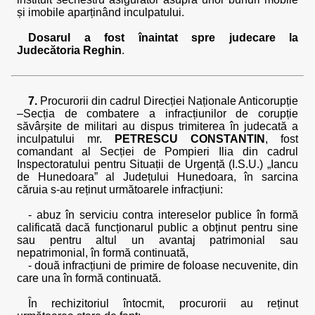
și imobile aparținând inculpatului.
Dosarul a fost înaintat spre judecare la
Judecătoria Reghin
.
7.
Procurorii din cadrul Direcției Naționale Anticorupție
–Secția de combatere a infracțiunilor de corupție
săvârșite de militari au dispus trimiterea în judecată a
inculpatului mr.
PETRESCU CONSTANTIN
, fost
comandant al Secției de Pompieri Ilia din cadrul
Inspectoratului pentru Situații de Urgență (I.S.U.) „Iancu
de Hunedoara” al Județului Hunedoara, în sarcina
căruia s-au reținut următoarele infracțiuni:
- abuz în serviciu contra intereselor publice în formă
calificată dacă funcționarul public a obținut pentru sine
sau pentru altul un avantaj patrimonial sau
nepatrimonial, în formă continuată,
- două infracțiuni de primire de foloase necuvenite, din
care una în formă continuată.
În rechizitoriul întocmit, procurorii au reținut