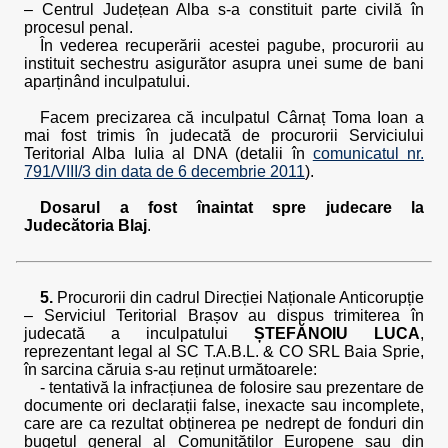
– Centrul Județean Alba s-a constituit parte civilă în
procesul penal.
În vederea recuperării acestei pagube, procurorii au
instituit sechestru asigurător asupra unei sume de bani
aparținând inculpatului.
Facem precizarea că inculpatul Cârnaț Toma Ioan a
mai fost trimis în judecată de procurorii Serviciului
Teritorial Alba Iulia al DNA (detalii în
comunicatul nr.
791/VIII/3 din data de 6 decembrie 2011
).
Dosarul a fost înaintat spre judecare la
Judecătoria Blaj
.
5.
Procurorii din cadrul Direcției Naționale Anticorupție
– Serviciul Teritorial Brașov au dispus trimiterea în
judecată a inculpatului
ȘTEFĂNOIU LUCA
,
reprezentant legal al SC T.A.B.L. & CO SRL Baia Sprie,
în sarcina căruia s-au reținut următoarele:
- tentativă la infracțiunea de folosire sau prezentare de
documente ori declarații false, inexacte sau incomplete,
care are ca rezultat obținerea pe nedrept de fonduri din
bugetul general al Comunităților Europene sau din