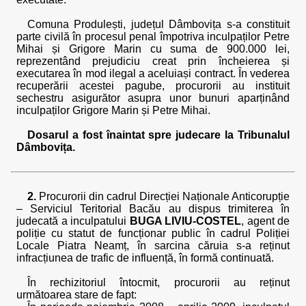
Comuna Produlești, județul Dâmbovița s-a constituit
parte civilă în procesul penal împotriva inculpaților Petre
Mihai și Grigore Marin cu suma de 900.000 lei,
reprezentând prejudiciu creat prin încheierea și
executarea în mod ilegal a aceluiași contract. În vederea
recuperării acestei pagube, procurorii au instituit
sechestru asigurător asupra unor bunuri aparținând
inculpaților Grigore Marin și Petre Mihai.
Dosarul a fost înaintat spre judecare la Tribunalul
Dâmbovița.
2.
Procurorii din cadrul Direcției Naționale Anticorupție
– Serviciul Teritorial Bacău au dispus trimiterea în
judecată a inculpatului
BUGA LIVIU-COSTEL
, agent de
poliție cu statut de funcționar public în cadrul Poliției
Locale Piatra Neamț, în sarcina căruia s-a reținut
infracțiunea de trafic de influență, în formă continuată.
În rechizitoriul întocmit, procurorii au reținut
următoarea stare de fapt: