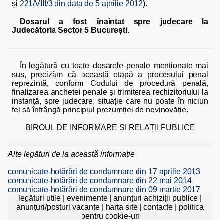
și
221/VIII/3 din data de 5 aprilie 2012
).
Dosarul a fost înaintat spre judecare la
Judecătoria Sector 5 București.
În legătură cu toate dosarele penale menționate mai
sus, precizăm că această etapă a procesului penal
reprezintă, conform Codului de procedură penală,
finalizarea anchetei penale și trimiterea rechizitoriului la
instanță, spre judecare, situație care nu poate în niciun
fel să înfrângă principiul prezumției de nevinovăție.
BIROUL DE INFORMARE ȘI RELAȚII PUBLICE
Alte legături de la această informație
comunicate-hotărâri de condamnare din 17 aprilie 2013
comunicate-hotărâri de condamnare din 22 mai 2014
comunicate-hotărâri de condamnare din 09 martie 2017
legături utile
|
evenimente
|
anunțuri achiziții publice
|
anunțuri/posturi vacante
|
harta site
|
contacte
|
politica
pentru cookie-uri