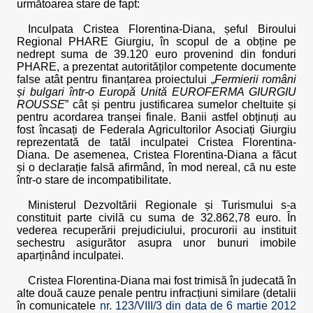
următoarea stare de fapt:
Inculpata Cristea Florentina-Diana, șeful Biroului
Regional PHARE Giurgiu, în scopul de a obține pe
nedrept suma de 39.120 euro provenind din fonduri
PHARE, a prezentat autorităților competente documente
false atât pentru finanțarea proiectului „
Fermierii români
și bulgari într-o Europă Unită EUROFERMA GIURGIU
ROUSSE
” cât și pentru justificarea sumelor cheltuite și
pentru acordarea tranșei finale. Banii astfel obținuți au
fost încasați de Federala Agricultorilor Asociați Giurgiu
reprezentată de tatăl inculpatei Cristea Florentina-
Diana. De asemenea, Cristea Florentina-Diana a făcut
și o declarație falsă afirmând, în mod nereal, că nu este
într-o stare de incompatibilitate.
Ministerul Dezvoltării Regionale și Turismului s-a
constituit parte civilă cu suma de 32.862,78 euro. În
vederea recuperării prejudiciului, procurorii au instituit
sechestru asigurător asupra unor bunuri imobile
aparținând inculpatei.
Cristea Florentina-Diana mai fost trimisă în judecată în
alte două cauze penale pentru infracțiuni similare (detalii
în comunicatele
nr. 123/VIII/3 din data de 6 martie 2012