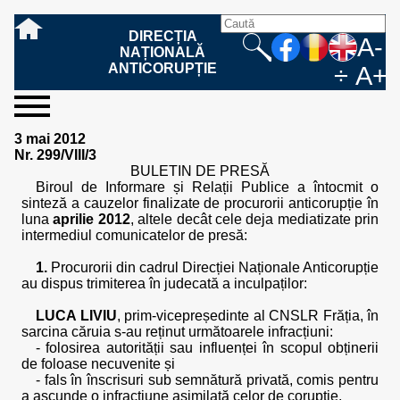
DIRECȚIA
A-
NAȚIONALĂ
ANTICORUPȚIE
÷
A+
sesizați-
despre
rezultatele
mass
informare
cooperare
Ce
Cum
Cum
Ce
Fazele
Ce
Care sunt
Cum
Cine
Cu ce
Sursele
Structura
Conducerea
Structuri
Cadrul
Resurse
Resurse
Integritate
Rapoarte
Hotărâri
Biroul de
Comunicate
Model de
Drept
Evenimente
Persoana
Model
Raportul
Legea
Protecția
Modalități
Programe
Evenimente
Cadrul legal
3 mai 2012
ne
noi
noastre
media
publică
internațională
înseamnă
sesizați
este
trebuie
procesului
urmează
drepturile și
sprijiniți
lucrează
se
de
teritoriale
legal
financiare
umane
instituțională
de
penale
informare
de presă
acreditare
la
responsabilă
solicitare
anual
544/2001
datelor
de
internaționale
internațional
Nr. 299/VIII/3
fapta de
o faptă
protejat
să
penal
după ce
obligațiile
DNA
la DNA?
ocupă
informații
și achiziții
activitate
definitive
și relații
replică
cu
informații
privind
și norme
cu
contestare
BULETIN DE PRESĂ
corupție
de
cel care
conțină o
sesizez
persoanelor
oferind
DNA?
ale DNA
publice
în cauze
publice -
informarea
în baza
aplicarea
de
caracter
a
Biroul de Informare și Relații Publice a întocmit o
corupție?
denunță?
sesizare?
o faptă
în procesul
date
de
Contacte
publică
Legii
Legii
aplicare
personal
răspunsului
sinteză a cauzelor finalizate de procurorii anticorupție în
de
penal?
despre
corupție
544/2001
544/2001
oferit în
luna
aprilie 2012
, altele decât cele deja mediatizate prin
corupție?
posibile
baza Legii
intermediul comunicatelor de presă:
fapte de
544/2001
corupție?
1.
Procurorii din cadrul Direcției Naționale Anticorupție
au dispus trimiterea în judecată a inculpaților:
LUCA LIVIU
, prim-vicepreședinte al CNSLR Frăția, în
sarcina căruia s-au reținut următoarele infracțiuni:
- folosirea autorității sau influenței în scopul obținerii
de foloase necuvenite și
- fals în înscrisuri sub semnătură privată, comis pentru
a ascunde o infracțiune asimilată celor de corupție,