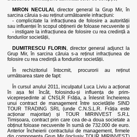
MIRON NECULAI
, director general la Grup Mir, în
sarcina căruia s-au reținut următoarele infracțiuni:
- complicitate la infracțiunea de folosire a autorității
sau influenței în scopul obținerii de foloase necuvenite și
- instigare la infracțiunea de folosire cu rea credință a
fondurilor societății,
DUMITRESCU FLORIN
, director general adjunct la
Grup Mir, în sarcina căruia s-a reținut infracțiunea de
folosire cu rea credință a fondurilor societății.
În rechizitoriul întocmit, procurorii au reținut
următoarea stare de fapt:
În cursul anului 2011, inculpatul Luca Liviu a acționat
în așa fel încât, folosindu-și influența de prim-
vicepreședinte al CNSLR Frăția, a înlesnit încheierea
unui contract de management între societățile SIND
TOUR TRADING SRL (unde C.N.S.L.R. Frăția este
acționar majoritar) și TOUR MIRINVEST S.R.L
Timișoara, contract prin care cea de-a doua societate a
obținut foloase necuvenite în sumă de 732.000 de euro.
Anterior încheierii contractului de management, firmele
din componența Grup Mir (inclusiv TOUR MIRINVEST)