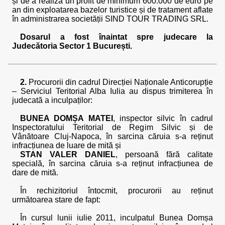
și de a realiza un profit de minimum 600.000 de euro pe
an din exploatarea bazelor turistice și de tratament aflate
în administrarea societății SIND TOUR TRADING SRL.
Dosarul a fost înaintat spre judecare la
Judecătoria Sector 1 București.
2.
Procurorii din cadrul Direcției Naționale Anticorupție
– Serviciul Teritorial Alba Iulia au dispus trimiterea în
judecată a inculpaților:
BUNEA DOMȘA MATEI
, inspector silvic în cadrul
Inspectoratului Teritorial de Regim Silvic și de
Vânătoare Cluj-Napoca, în sarcina căruia s-a reținut
infracțiunea de luare de mită și
STAN VALER DANIEL
, persoană fără calitate
specială, în sarcina căruia s-a reținut infracțiunea de
dare de mită.
În rechizitoriul întocmit, procurorii au reținut
următoarea stare de fapt:
În cursul lunii iulie 2011, inculpatul Bunea Domșa