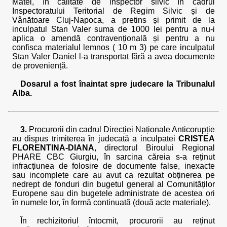
Matei, în calitate de inspector silvic în cadrul
Inspectoratului Teritorial de Regim Silvic și de
Vânătoare Cluj-Napoca, a pretins și primit de la
inculpatul Stan Valer suma de 1000 lei pentru a nu-i
aplica o amendă contravențională și pentru a nu
confisca materialul lemnos ( 10 m 3) pe care inculpatul
Stan Valer Daniel l-a transportat fără a avea documente
de proveniență.
Dosarul a fost înaintat spre judecare la Tribunalul
Alba.
3.
Procurorii din cadrul Direcției Naționale Anticorupție
au dispus trimiterea în judecată a inculpatei
CRISTEA
FLORENTINA-DIANA
, directorul Biroului Regional
PHARE CBC Giurgiu, în sarcina căreia s-a reținut
infracțiunea de folosire de documente false, inexacte
sau incomplete care au avut ca rezultat obținerea pe
nedrept de fonduri din bugetul general al Comunităților
Europene sau din bugetele administrate de acestea ori
în numele lor, în formă continuată (două acte materiale).
În rechizitoriul întocmit, procurorii au reținut