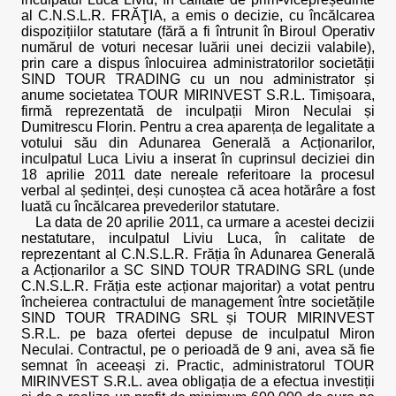
al C.N.S.L.R. FRĂŢIA, a emis o decizie, cu încălcarea
dispozițiilor statutare (fără a fi întrunit în Biroul Operativ
numărul de voturi necesar luării unei decizii valabile),
prin care a dispus înlocuirea administratorilor societății
SIND TOUR TRADING cu un nou administrator și
anume societatea TOUR MIRINVEST S.R.L. Timișoara,
firmă reprezentată de inculpații Miron Neculai și
Dumitrescu Florin. Pentru a crea aparența de legalitate a
votului său din Adunarea Generală a Acționarilor,
inculpatul Luca Liviu a inserat în cuprinsul deciziei din
18 aprilie 2011 date nereale referitoare la procesul
verbal al ședinței, deși cunoștea că acea hotărâre a fost
luată cu încălcarea prevederilor statutare.
La data de 20 aprilie 2011, ca urmare a acestei decizii
nestatutare, inculpatul Liviu Luca, în calitate de
reprezentant al C.N.S.L.R. Frăția în Adunarea Generală
a Acționarilor a SC SIND TOUR TRADING SRL (unde
C.N.S.L.R. Frăția este acționar majoritar) a votat pentru
încheierea contractului de management între societățile
SIND TOUR TRADING SRL și TOUR MIRINVEST
S.R.L. pe baza ofertei depuse de inculpatul Miron
Neculai. Contractul, pe o perioadă de 9 ani, avea să fie
semnat în aceeași zi. Practic, administratorul TOUR
MIRINVEST S.R.L. avea obligația de a efectua investiții