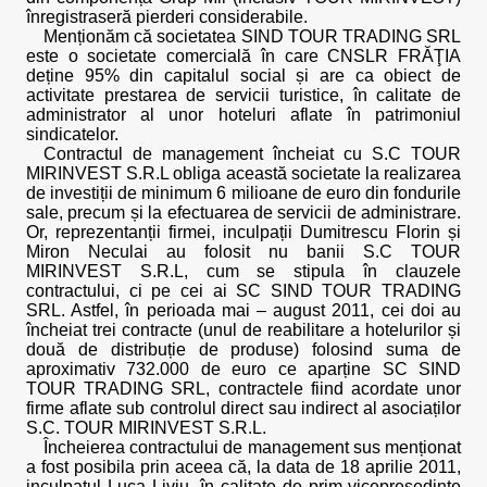
înregistraseră pierderi considerabile.
Menționăm că societatea SIND TOUR TRADING SRL
este o societate comercială în care CNSLR FRĂŢIA
deține 95% din capitalul social și are ca obiect de
activitate prestarea de servicii turistice, în calitate de
administrator al unor hoteluri aflate în patrimoniul
sindicatelor.
Contractul de management încheiat cu S.C TOUR
MIRINVEST S.R.L obliga această societate la realizarea
de investiții de minimum 6 milioane de euro din fondurile
sale, precum și la efectuarea de servicii de administrare.
Or, reprezentanții firmei, inculpații Dumitrescu Florin și
Miron Neculai au folosit nu banii S.C TOUR
MIRINVEST S.R.L, cum se stipula în clauzele
contractului, ci pe cei ai SC SIND TOUR TRADING
SRL. Astfel, în perioada mai – august 2011, cei doi au
încheiat trei contracte (unul de reabilitare a hotelurilor și
două de distribuție de produse) folosind suma de
aproximativ 732.000 de euro ce aparține SC SIND
TOUR TRADING SRL, contractele fiind acordate unor
firme aflate sub controlul direct sau indirect al asociaților
S.C. TOUR MIRINVEST S.R.L.
Încheierea contractului de management sus menționat
a fost posibila prin aceea că, la data de 18 aprilie 2011,
inculpatul Luca Liviu, în calitate de prim-vicepreședinte