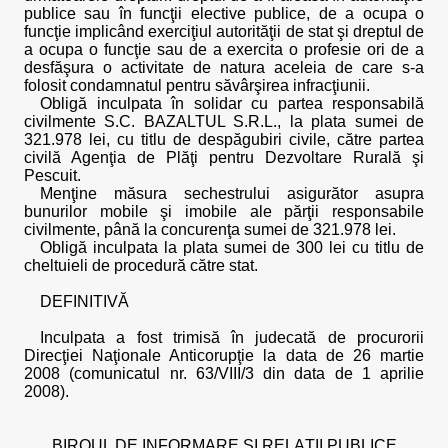
publice sau în funcţii elective publice, de a ocupa o
funcţie implicând exerciţiul autorităţii de stat şi dreptul de
a ocupa o funcţie sau de a exercita o profesie ori de a
desfăşura o activitate de natura aceleia de care s-a
folosit condamnatul pentru săvârşirea infracţiunii.
Obligă inculpata în solidar cu partea responsabilă
civilmente S.C. BAZALTUL S.R.L., la plata sumei de
321.978 lei, cu titlu de despăgubiri civile, către partea
civilă Agenţia de Plăţi pentru Dezvoltare Rurală şi
Pescuit.
Menţine măsura sechestrului asigurător asupra
bunurilor mobile şi imobile ale părţii responsabile
civilmente, până la concurenţa sumei de 321.978 lei.
Obligă inculpata la plata sumei de 300 lei cu titlu de
cheltuieli de procedură către stat.
DEFINITIVĂ
Inculpata a fost trimisă în judecată de procurorii
Direcţiei Naţionale Anticorupţie la data de 26 martie
2008 (comunicatul nr. 63/VIII/3 din data de 1 aprilie
2008).
BIROUL DE INFORMARE ŞI RELAŢII PUBLICE