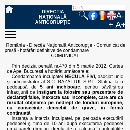
DIRECȚIA
A-
NAȚIONALĂ
ANTICORUPȚIE
÷
A+
sesizați-
despre
rezultatele
mass
informare
cooperare
Ce
Cum
Cum
Ce
Fazele
Ce
Care sunt
Cum
Cine
Cu ce
Sursele
Structura
Conducerea
Structuri
Cadrul
Resurse
Resurse
Integritate
Rapoarte
Hotărâri
Biroul de
Comunicate
Model de
Drept
Evenimente
Persoana
Model
Raportul
Legea
Protecția
Modalități
Programe
Evenimente
Cadrul legal
România - Direcţia Naţională Anticorupţie - Comunicat de
ne
noi
noastre
media
publică
internațională
înseamnă
sesizați
este
trebuie
procesului
urmează
drepturile și
sprijiniți
lucrează
se
de
teritoriale
legal
financiare
umane
instituțională
de
penale
informare
de presă
acreditare
la
responsabilă
solicitare
anual
544/2001
datelor
de
internaționale
internațional
presă - hotărâri definitive de condamnare
fapta de
o faptă
protejat
să
penal
după ce
obligațiile
DNA
la DNA?
ocupă
informații
și achiziții
activitate
definitive
și relații
replică
cu
informații
privind
și norme
cu
contestare
COMUNICAT
corupție
de
cel care
conțină o
sesizez
persoanelor
oferind
DNA?
ale DNA
publice
în cauze
publice -
informarea
în baza
aplicarea
de
caracter
a
corupție?
denunță?
sesizare?
o faptă
în procesul
date
de
Contacte
publică
Legii
Legii
aplicare
personal
răspunsului
Prin decizia penală nr.470 din 5 martie 2012, Curtea
de
penal?
despre
corupție
544/2001
544/2001
oferit în
de Apel Bucureşti a hotărât următoarele:
corupție?
posibile
baza Legii
Condamnarea inculpatei
NECULA FIVI
, asociat unic
fapte de
544/2001
şi administrator al S.C. BAZALTUL S.R.L. Slatina la o
corupție?
pedeapsă de
5 ani închisoare
, pentru săvârşirea
infracţiunii de
instigare la folosire sau prezentare de
declaraţii false, inexacte sau incomplete, care are ca
rezultat obţinerea pe nedrept de fonduri europene,
cu consecinţe deosebit de grave, în formă
continuată
.
Instanţa a interzis inculpatei, pe perioada executării
pedepsei şi timp de 10 ani după executarea pedepsei
următoarele drepturi: dreptul de a fi aleasă în autorităţile