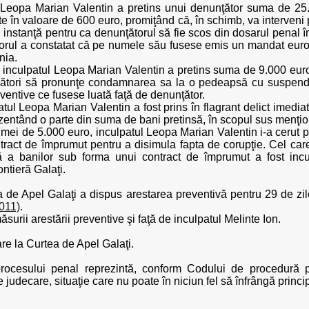
l Leopa Marian Valentin a pretins unui denunţător suma de 25.0
te în valoare de 600 euro, promiţând că, în schimb, va interveni
 instanţă pentru ca denunţătorul să fie scos din dosarul penal î
torul a constatat că pe numele său fusese emis un mandat europ
nia.
, inculpatul Leopa Marian Valentin a pretins suma de 9.000 euro
decători să pronunţe condamnarea sa la o pedeapsă cu suspenda
ventive ce fusese luată faţă de denunţător.
ul Leopa Marian Valentin a fost prins în flagrant delict imediat
zentând o parte din suma de bani pretinsă, în scopul sus menţio
 sumei de 5.000 euro, inculpatul Leopa Marian Valentin i-a ceru
ntract de împrumut pentru a disimula fapta de corupţie. Cel care
tă a banilor sub forma unui contract de împrumut a fost inculp
ontieră Galaţi.
 de Apel Galaţi a dispus arestarea preventivă pentru 29 de zil
2011)
.
ăsurii arestării preventive şi faţă de inculpatul Melinte Ion.
are la Curtea de Apel Galaţi.
ocesului penal reprezintă, conform Codului de procedură pe
pre judecare, situaţie care nu poate în niciun fel să înfrângă princ