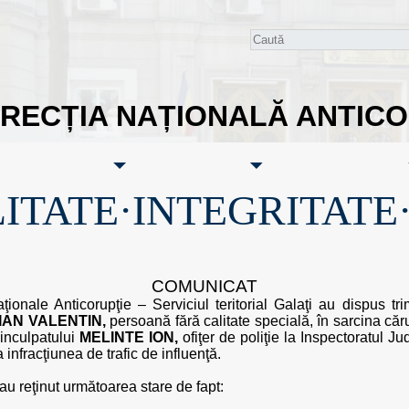
IRECȚIA NAȚIONALĂ ANTIC
ITATE·INTEGRITATE
COMUNICAT
aţionale Anticorupţie – Serviciul teritorial Galaţi au dispus tr
AN VALENTIN,
persoană fără calitate specială, în sarcina cărui
inculpatului
MELINTE ION,
ofiţer de poliţie la Inspectoratul Ju
 infracţiunea de trafic de influenţă.
i au reţinut următoarea stare de fapt: