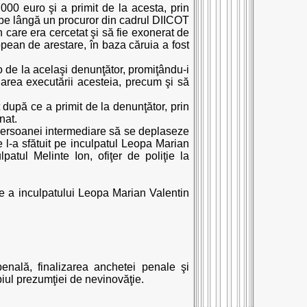
00 euro şi a primit de la acesta, prin
 pe lângă un procuror din cadrul DIICOT
n care era cercetat şi să fie exonerat de
ean de arestare, în baza căruia a fost
 de la acelaşi denunţător, promiţându-i
rea executării acesteia, precum şi să
 după ce a primit de la denunţător, prin
nat.
t persoanei intermediare să se deplaseze
 l-a sfătuit pe inculpatul Leopa Marian
atul Melinte Ion, ofiţer de poliţie la
e a inculpatului Leopa Marian Valentin
nală, finalizarea anchetei penale şi
ipiul prezumţiei de nevinovăţie.