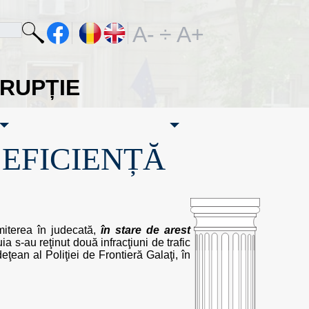
A-
÷
A+
ORUPȚIE
·EFICIENȚĂ
imiterea în judecată,
în stare de arest
a s-au reţinut două infracţiuni de trafic
deţean al Poliţiei de Frontieră Galaţi, în