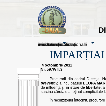
D
sesizați-ne
despre noi
rezultatele noastre
mass media
informare publică
cooperare internațională
IMPARȚIAL
4 octombrie 2011
Nr. 597/VIII/3
Procurorii din cadrul Direcţiei N
preventiv,
a inculpatului
LEOPA MARI
de influenţă şi
în stare de libertate,
a 
sarcina căruia s-a reţinut complicitate la
În rechizitoriul întocmit, procurori