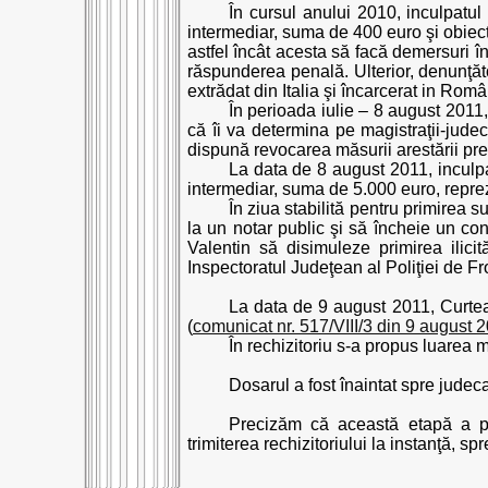
În cursul anului 2010, inculpatu
intermediar, suma de 400 euro şi obiec
astfel încât acesta să facă demersuri în
răspunderea penală. Ulterior, denunţă
extrădat din Italia şi încarcerat in Româ
În perioada iulie – 8 august 2011
că îi va determina pe magistraţii-ju
dispună revocarea măsurii arestării pre
La data de 8 august 2011, inculpat
intermediar, suma de 5.000 euro, repre
În ziua stabilită pentru primirea
la un notar public şi să încheie un co
Valentin să disimuleze primirea ilici
Inspectoratul Judeţean al Poliţiei de Fr
La data de 9 august 2011, Curtea
(
comunicat nr. 517/VIII/3 din 9 august 
În rechizitoriu s-a propus luarea m
Dosarul a fost înaintat spre judec
Precizăm că această etapă a pr
trimiterea rechizitoriului la instanţă, s