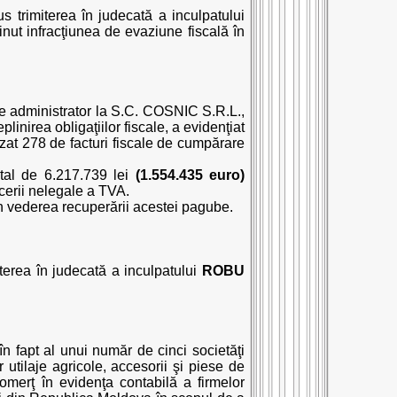
us trimiterea în judecată a inculpatului
inut infracţiunea de evaziune fiscală în
e administrator la S.C. COSNIC S.R.L.,
plinirea obligaţiilor fiscale, a evidenţiat
lizat 278 de facturi fiscale de cumpărare
otal de 6.217.739 lei
(1.554.435 euro)
cerii nelegale a TVA.
i în vederea recuperării acestei pagube.
iterea în judecată a inculpatului
ROBU
în fapt al unui număr de cinci societăţi
utilaje agricole, accesorii şi piese de
merţ în evidenţa contabilă a firmelor