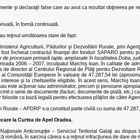
ente şi declaraţii false care au avut ca rezultat obţinerea pe n
privată, în formă continuată.
i au reţinut următoarea stare de fapt:
nisterul Agriculturii, Pădurilor şi Dezvoltării Rurale, prin Agen
t încheiat contractul finanţat din fonduri SAPARD pentru pune
r de procesare primară lapte, amplasate în localitatea Doba, jud
perioada 2006 – 2007, inculpatul Marchiş Ioan, în calitate de a
a de director al Centrului Regional de Plăţi pentru Dezvoltare 
 al Comunităţii Europene în valoare de 47.287,54 lei (aproxim
e interese şi la cheltuielile eligibile. În acest sens, Marchiş Ioa
sau este acţionar sau administrator, precum şi persoane apropiat
ntocmit o serie de documente (facturi, documente de plată, etc.) ca
 folosite ca bază legală pentru efectuarea plăţilor de către Agen
ării Rurale – APDRP s-a constituit parte civilă cu suma de 47.287,
decare la Curtea de Apel Oradea.
 Naţionale Anticorupţie – Serviciul Teritorial Galaţi au dispus 
ă română, în sarcina căreia s-a reţinut infracţiunea de dare de m