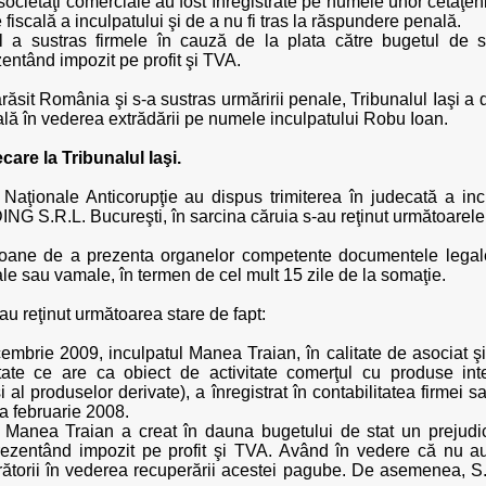
e societăţi comerciale au fost înregistrate pe numele unor cetăţ
e fiscală a inculpatului şi de a nu fi tras la răspundere penală.
tul a sustras firmele în cauză de la plata către bugetul d
entând impozit pe profit şi TVA.
răsit România şi s-a sustras urmăririi penale, Tribunalul Iaşi a 
ală în vederea extrădării pe numele inculpatului Robu Ioan.
care la Tribunalul Iaşi.
 Naţionale Anticorupţie au dispus trimiterea în judecată a in
 S.R.L. Bucureşti, în sarcina căruia s-au reţinut următoarele i
ersoane de a prezenta organelor competente documentele legale
scale sau vamale, în termen de cel mult 15 zile de la somaţie.
i au reţinut următoarea stare de fapt:
embrie 2009, inculpatul Manea Traian, în calitate de asociat şi
ce are ca obiect de activitate comerţul cu produse inter
 şi al produselor derivate), a înregistrat în contabilitatea firme
na februarie 2008.
l Manea Traian a creat în dauna bugetului de stat un prejudic
rezentând impozit pe profit şi TVA. Având în vedere că nu au f
igurătorii în vederea recuperării acestei pagube. De asemenea