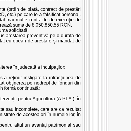
e (ordin de plată, contract de prestări
 etc.) pe care le-a falsificat personal.
stat mai multe contracte de execuţie de
datorează suma de 8.050.850,55 RON.
uma solicitată.
pus arestarea preventivă pe o durată de
ndat european de arestare şi mandat de
iterea în judecată a inculpaţilor:
-a reţinut instigare la infracţiunea de
tat obţinerea pe nedrept de fonduri din
în formă continuată;
ervenţii pentru Agricultură (A.P.I.A.), în
cte sau incomplete, care are ca rezultat
strate de acestea ori în numele lor, în
 pentru altul un avantaj patrimonial sau