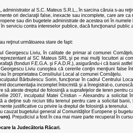
,
administrator al S.C. Mateus S.R.L., în sarcina căruia s-au reţin
ente ori declaraţii false, inexacte sau incomplete, care are ca 
ropene sau din bugetele administrate de acestea ori în numele lo
 în serviciu contra intereselor publice, dacă funcţionarul public 
i au reţinut următoarea stare de fapt:
tul Georgescu Liviu, în calitate de primar al comunei Cornăţel
 reprezentant al SC Mateus SRL şi pe mai mulţi locuitori ai c
faţă (fonduri F.E.G.A. şi F.A.D.R.), asigurându-i că banii astfel o
l Georgescu Liviu cunoştea că cererile conţin menţiuni false în
rau în proprietatea Consiliului Local al comunei Cornăţelu.
nculpatul Bărbulescu Sorin, funcţionar în cadrul Centrului Local
primit documentaţia incomplet întocmită şi a înregistrat-o, cunoscâ
 să ateste dreptul de folosinţă a suprafeţelor de teren pentru care
rilie 2007, inculpatul Matei Cristian – Alexandru a solicitat
 a deţine sub niciun titlu terenul pentru care a solicitat banii,
ente justificative cu privire la dreptul de folosinţă a terenului.
 au cauzat bugetului general al Comunităţilor Europene şi bugetul
euro)
. Prejudiciul a fost în cea mai mare parte recuperat în cursu
ecare la Judecătoria Răcari.