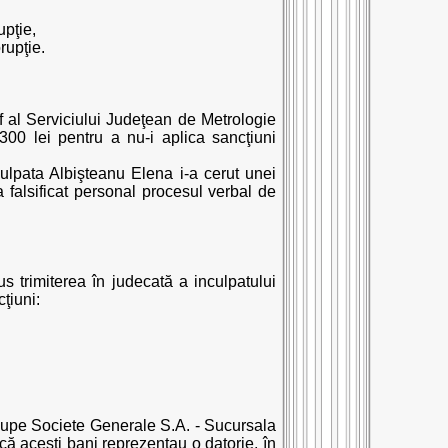
upţie,
rupţie.
f al Serviciului Judeţean de Metrologie
300 lei pentru a nu-i aplica sancţiuni
culpata Albişteanu Elena i-a cerut unei
 falsificat personal procesul verbal de
us trimiterea în judecată a inculpatului
ţiuni:
Groupe Societe Generale S.A. - Sucursala
ă aceşti bani reprezentau o datorie, în