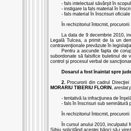
- fals intelectual săvârşit în scop
- instigare la fals material în însc
- fals material în înscrisuri ofici
În rechizitoriul întocmit, procurori
La data de 9 decembrie 2010, incu
Legală Tulcea, a primit de la un denu
contravenţionale prevăzute în legislaţia 
Pentru a ascunde fapta de corupţ
subordonate să falsifice buletinul de 
control şi procesul verbal de sancţiona
Dosarul a fost înaintat spre jud
2.
Procurorii din cadrul Direcţiei 
MORARIU TIBERIU FLORIN
,
arestat 
- tentativă la infracţiunea de înş
- fals în înscrisuri sub semnătură 
În rechizitoriul întocmit, procurori
În cursul anului 2010, inculpatul
Sibiu solicitând acestei bănci să-i vi