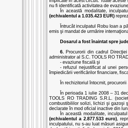
implicate în acest circuit. Toate acest
nu fi identificată activitatea de evaziun
În această modalitate, inculpa
(echivalentul a 1.035.423 EUR)
reprez
Întrucât inculpatul Robu Ioan a pă
emis şi mandat de urmărire internaţion
Dosarul a fost înaintat spre jude
6.
Procurorii din cadrul Direcţiei
administrator al S.C. TOOLS RO TRADING
- evaziune fiscală şi
- refuzul nejustificat al unei p
împiedicării verificărilor financiare, fi
În rechizitoriul întocmit, procurori
În perioada 1 iulie 2008 – 31 dec
TOOLS RO TRADING S.R.L. (societate 
combustibililor solizi, lichizi şi gazoşi
declarate în mod oficial inactive din lu
În această modalitate, inculpatu
(echivalentul a 2.877.533 euro)
, rep
inculpatului, nu s-au luat măsuri as