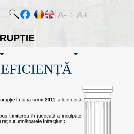
A-
÷
A+
ORUPȚIE
·EFICIENȚĂ
corupţie în luna
iunie 2011
, altele decât
pus trimiterea în judecată a inculpatei
reţinut următoarele infracţiuni: