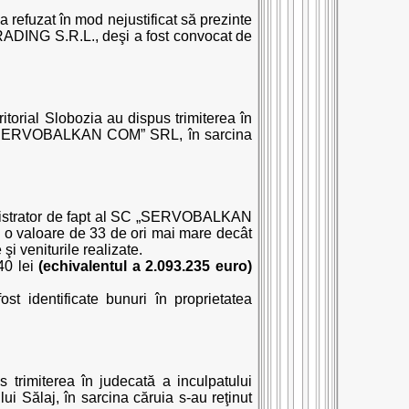
 a refuzat în mod nejustificat să prezinte
TRADING S.R.L., deşi a fost convocat de
ritorial Slobozia au dispus trimiterea în
SC „SERVOBALKAN COM” SRL, în sarcina
ministrator de fapt al SC „SERVOBALKAN
a o valoare de 33 de ori mai mare decât
şi veniturile realizate.
40 lei
(echivalentul a 2.093.235 euro)
st identificate bunuri în proprietatea
s trimiterea în judecată a inculpatului
 Sălaj, în sarcina căruia s-au reţinut