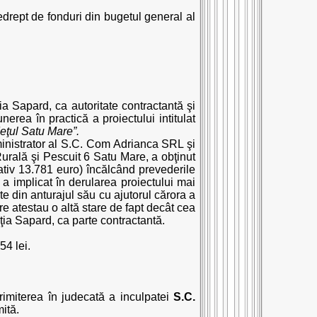
edrept de fonduri din bugetul general al
ţia Sapard, ca autoritate contractantă şi
rea în practică a proiectului intitulat
eţul Satu Mare”.
dministrator al S.C. Com Adrianca SRL şi
Rurală şi Pescuit 6 Satu Mare, a obţinut
ativ 13.781 euro) încălcând prevederile
n a implicat în derularea proiectului mai
e din anturajul său cu ajutorul cărora a
re atestau o altă stare de fapt decât cea
ţia Sapard, ca parte contractantă.
54 lei.
trimiterea în judecată a inculpatei
S.C.
ită.