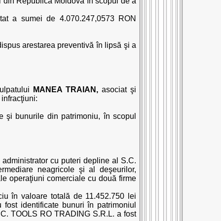
eni din Republica Moldova în scopul de a
e stat a sumei de 4.070.247,0573 RON
dispus arestarea preventivă în lipsă şi a
culpatului
MANEA TRAIAN,
asociat şi
nfracţiuni:
 şi bunurile din patrimoniu, în scopul
 administrator cu puteri depline al S.C.
mediare neagricole şi al deşeurilor,
i sale operaţiuni comerciale cu două firme
iu în valoare totală de 11.452.750 lei
ost identificate bunuri în patrimoniul
, S.C. TOOLS RO TRADING S.R.L. a fost