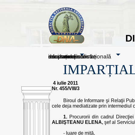
D
sesizați-ne
despre noi
rezultatele noastre
mass media
informare publică
cooperare internațională
IMPARȚIAL
4 iulie 2011
Nr. 455/VIII/3
Biroul de Informare şi Relaţii Pub
cele deja mediatizate prin intermediul
1.
Procurorii din cadrul Direcţiei
ALBIŞTEANU ELENA,
şef al Serviciu
- luare de mită,