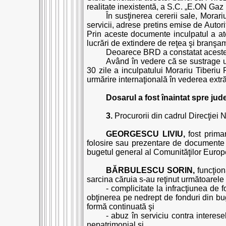
realitate inexistentă, a S.C. „E.ON Gaz 
În susţinerea cererii sale, Morar
servicii, adrese pretins emise de Autor
Prin aceste documente inculpatul a ate
lucrări de extindere de reţea şi branş
Deoarece BRD a constatat aceste fal
Având în vedere că se sustrage u
30 zile a inculpatului Morariu Tiberi
urmărire internaţională în vederea extră
Dosarul a fost înaintat spre jude
3.
Procurorii din cadrul Direcţiei N
GEORGESCU LIVIU,
fost primar
folosire sau prezentare de documente o
bugetul general al Comunităţilor Europe
BĂRBULESCU SORIN,
funcţiona
sarcina căruia s-au reţinut următoarele i
- complicitate la infracţiunea de 
obţinerea pe nedrept de fonduri din bu
formă continuată şi
- abuz în serviciu contra interes
nepatrimonial şi