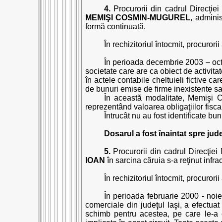
4.
Procurorii din cadrul Direcţiei 
MEMIŞI COSMIN-MUGUREL
, adminis
formă continuată.
În rechizitoriul întocmit, procurori
În perioada decembrie 2003 – oct
societate care are ca obiect de activitate
în actele contabile cheltuieli fictive c
de bunuri emise de firme inexistente s
În această modalitate, Memişi C
reprezentând valoarea obligaţiilor fisc
Întrucât nu au fost identificate bu
Dosarul a fost înaintat spre jud
5.
Procurorii din cadrul Direcţiei 
IOAN
în sarcina căruia s-a reţinut infr
În rechizitoriul întocmit, procurori
În perioada februarie 2000 - noie
comerciale din judeţul Iaşi, a efectua
schimb pentru acestea, pe care le-a 