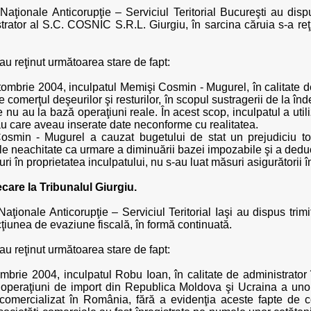
Naţionale Anticorupţie – Serviciul Teritorial Bucureşti au disp
trator al S.C. COSNIC S.R.L. Giurgiu, în sarcina căruia s-a reţ
i au reţinut următoarea stare de fapt:
ombrie 2004, inculpatul Memişi Cosmin - Mugurel, în calitate d
 comerţul deşeurilor şi resturilor, în scopul sustragerii de la înde
are nu au la bază operaţiuni reale. În acest scop, inculpatul a uti
au care aveau inserate date neconforme cu realitatea.
osmin - Mugurel a cauzat bugetului de stat un prejudiciu t
ale neachitate ca urmare a diminuării bazei impozabile şi a dedu
nuri în proprietatea inculpatului, nu s-au luat măsuri asigurători
ecare la Tribunalul Giurgiu.
Naţionale Anticorupţie – Serviciul Teritorial Iaşi au dispus trim
acţiunea de evaziune fiscală, în formă continuată.
i au reţinut următoarea stare de fapt:
mbrie 2004, inculpatul Robu Ioan, în calitate de administrator 
t operaţiuni de import din Republica Moldova şi Ucraina a unor 
comercializat în România, fără a evidenţia aceste fapte de co