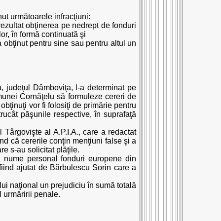
ut următoarele infracţiuni:
rezultat obţinerea pe nedrept de fonduri
r, în formă continuată şi
a obţinut pentru sine sau pentru altul un
u, judeţul Dâmboviţa, l-a determinat pe
omunei Cornăţelu să formuleze cereri de
bţinuţi vor fi folosiţi de primărie pentru
trucât păşunile respective, în suprafaţă
 Târgovişte al A.P.I.A., care a redactat
nd că cererile conţin menţiuni false şi a
 s-au solicitat plăţile.
 în nume personal fonduri europene din
 fiind ajutat de Bărbulescu Sorin care a
ui naţional un prejudiciu în sumă totală
l urmăririi penale.