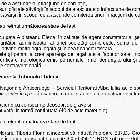
ul de a ascunde o infracţiune de corupţie,
risuri oficiale săvârşit în scopul de a ascunde o infracţiune de cor
ale săvârşit în scopul de a ascunde comiterea unei infracţiuni de co
i au reţinut următoarea stare de fapt:
lpata Albişteanu Elena, în calitate de agent constatator şi şe
nţător, administrator al unei societăţi comerciale, suma de 
privind metrologia legală şi în cea financiar fiscală.
ie şi pentru a crea aparenţa de legalitate a faptelor sale, in
verificare metrologică emis pe numele firmei denunţătorului şi a
re contravenţională.
ecare la Tribunalul Tulcea.
Naţionale Anticorupţie – Serviciul Teritorial Alba Iulia au disp
preventiv în lipsă,
în sarcina căruia s-au reţinut următoarele infrac
elăciune cu consecinţe deosebit de grave şi
privată, în formă continuată (40 de acte materiale).
i au reţinut următoarea stare de fapt:
 Morariu Tiberiu Florin a încercat să inducă în eroare B.R.D.- 
reze în contul personal suma de 8.050.850,55 RON sub pretextul c