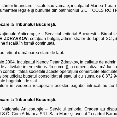
ificărilor financiare, fiscale sau vamale, inculpatul Manea Traian
 documentele legale şi bunurile din patrimoniul S.C. TOOLS RO 
ecare la Tribunalul Bucureşti.
aţionale Anticorupţie – Serviciul teritorial Bucureşti – Biroul te
R ZDRAVKOV,
cetăţean bulgar, administrator de fapt al 
une fiscală,în formă continuată.
i au reţinut următoarea stare de fapt:
nie 2004, inculpatul Nenov Petar Zdravkov, în calitate de ad
e activitate intermedierea în comerţ), a comercializat mărfuri l
 contabilitatea societăţii aceste operaţiuni comerciale efectuate 
 prejudiciat bugetul consolidat al statului cu suma de 8.372.9
ate bugetului de stat.
orii în vederea recuperării acestei pagube întrucât nu au fo
ecare la Tribunalul Bucureşti.
 Naţionale Anticorupţie – Serviciul teritorial Oradea au dispu
l S.C. Com Adrianca SRL Satu Mare şi avocat în cadrul Baroului