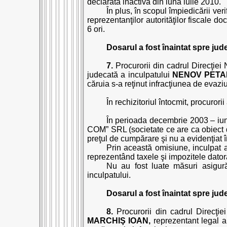
declarată inactivă din luna iulie 2010.
În plus, în scopul împiedicării ver
reprezentanţilor autorităţilor fiscale
6 ori.
Dosarul a fost înaintat spre jud
7.
Procurorii din cadrul Direcţiei N
judecată a inculpatului
NENOV PETA
căruia s-a reţinut infracţiunea de evazi
În rechizitoriul întocmit, procurori
În perioada decembrie 2003 – iu
COM” SRL (societate ce are ca obiect d
preţul de cumpărare şi nu a evidenţiat în
Prin această omisiune, inculpat a
reprezentând taxele şi impozitele dator
Nu au fost luate măsuri asigurăt
inculpatului.
Dosarul a fost înaintat spre jud
8.
Procurorii din cadrul Direcţiei
MARCHIŞ IOAN,
reprezentant legal a