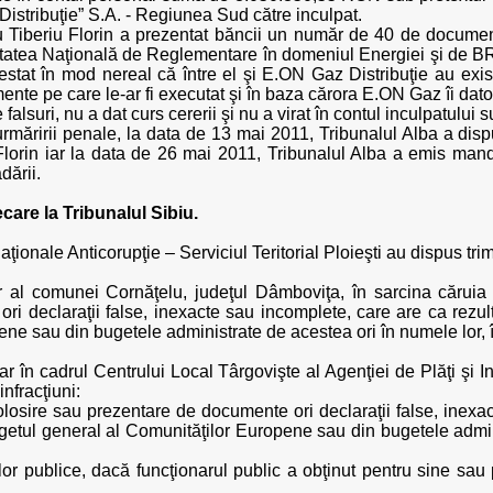
Distribuţie” S.A. - Regiunea Sud către inculpat.
iu Tiberiu Florin a prezentat băncii un număr de 40 de document
itatea Naţională de Reglementare în domeniul Energiei şi de BRD,
stat în mod nereal că între el şi E.ON Gaz Distribuţie au exi
amente pe care le-ar fi executat şi în baza cărora E.ON Gaz îi 
suri, nu a dat curs cererii şi nu a virat în contul inculpatului s
rmăririi penale, la data de 13 mai 2011, Tribunalul Alba a dis
u Florin iar la data de 26 mai 2011, Tribunalul Alba a emis ma
dării.
care la Tribunalul Sibiu.
aţionale Anticorupţie – Serviciul Teritorial Ploieşti au dispus trim
 al comunei Cornăţelu, judeţul Dâmboviţa, în sarcina căruia s
ri declaraţii false, inexacte sau incomplete, care are ca rezul
ne sau din bugetele administrate de acestea ori în numele lor, 
r în cadrul Centrului Local Târgovişte al Agenţiei de Plăţi şi Int
nfracţiuni:
folosire sau prezentare de documente ori declaraţii false, inexa
getul general al Comunităţilor Europene sau din bugetele admini
elor publice, dacă funcţionarul public a obţinut pentru sine sau