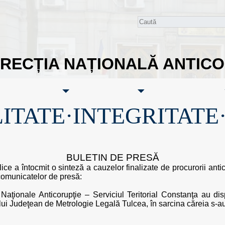
IRECȚIA NAȚIONALĂ ANTIC
ITATE·INTEGRITATE
BULETIN DE PRESĂ
lice a întocmit o sinteză a cauzelor finalizate de procurorii anti
 comunicatelor de presă:
 Naţionale Anticorupţie – Serviciul Teritorial Constanţa au dis
lui Judeţean de Metrologie Legală Tulcea, în sarcina căreia s-au 