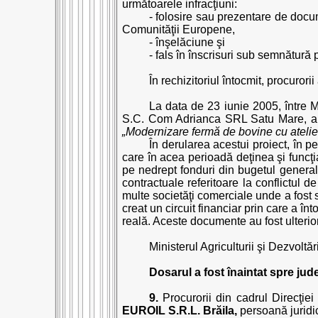
următoarele infracţiuni:
- folosire sau prezentare de docum
Comunităţii Europene,
- înşelăciune şi
- fals în înscrisuri sub semnătură 
În rechizitoriul întocmit, procurori
La data de 23 iunie 2005, între Mi
S.C. Com Adrianca SRL Satu Mare, a fos
„Modernizare fermă de bovine cu atelie
În derularea acestui proiect, în 
care în acea perioadă deţinea şi funcţi
pe nedrept fonduri din bugetul general
contractuale referitoare la conflictul d
multe societăţi comerciale unde a fost 
creat un circuit financiar prin care a î
reală. Aceste documente au fost ulterior
Ministerul Agriculturii şi Dezvolt
Dosarul a fost înaintat spre ju
9.
Procurorii din cadrul Direcţiei
EUROIL S.R.L. Brăila,
persoană juridic