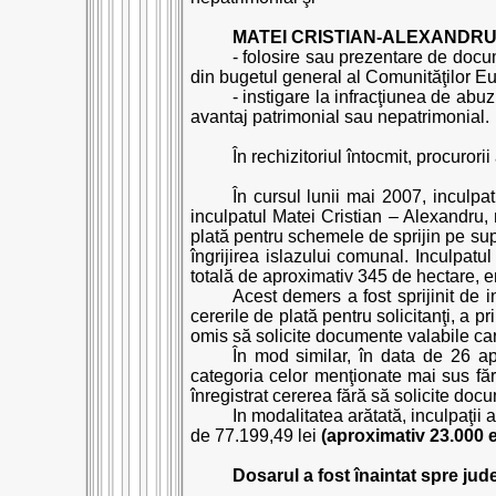
MATEI CRISTIAN-ALEXANDRU
- folosire sau prezentare de docum
din bugetul general al Comunităţilor Eu
- instigare la infracţiunea de abuz
avantaj patrimonial sau nepatrimonial.
În rechizitoriul întocmit, procurori
În cursul lunii mai 2007, inculpa
inculpatul Matei Cristian – Alexandru,
plată pentru schemele de sprijin pe supra
îngrijirea islazului comunal. Inculpatu
totală de aproximativ 345 de hectare, e
Acest demers a fost sprijinit de i
cererile de plată pentru solicitanţi, a 
omis să solicite documente valabile care
În mod similar, în data de 26 ap
categoria celor menţionate mai sus fără
înregistrat cererea fără să solicite docum
In modalitatea arătată, inculpaţii
de 77.199,49 lei
(aproximativ 23.000 
Dosarul a fost înaintat spre jud