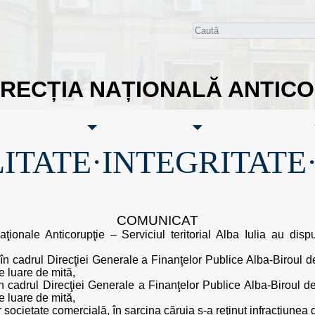
IRECȚIA NAȚIONALĂ ANTIC
ITATE·INTEGRITATE
COMUNICAT
aţionale Anticorupţie – Serviciul teritorial Alba Iulia au disp
r în cadrul Direcţiei Generale a Finanţelor Publice Alba-Biroul de
e luare de mită,
 în cadrul Direcţiei Generale a Finanţelor Publice Alba-Biroul de
e luare de mită,
r societate comercială, în sarcina căruia s-a reţinut infracţiunea 