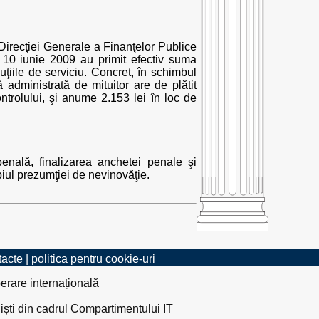
 Direcţiei Generale a Finanţelor Publice
e 10 iunie 2009 au primit efectiv suma
ţiile de serviciu. Concret, în schimbul
 administrată de mituitor are de plătit
ntrolului, şi anume 2.153 lei în loc de
nală, finalizarea anchetei penale şi
ipiul prezumţiei de nevinovăţie.
tacte
|
politica pentru cookie-uri
erare internațională
liști din cadrul Compartimentului IT