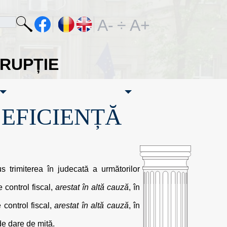
A-
÷
A+
ORUPȚIE
·EFICIENȚĂ
us trimiterea în judecată a următorilor
 control fiscal,
arestat în altă cauză
, în
 control fiscal,
arestat în altă cauză
, în
de dare de mită.