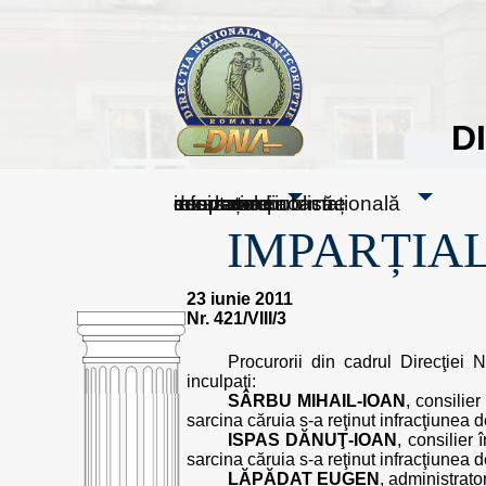
D
sesizați-ne
despre noi
rezultatele noastre
mass media
informare publică
cooperare internațională
IMPARȚIAL
23 iunie 2011
Nr. 421/VIII/3
Procurorii din cadrul Direcţiei N
inculpaţi:
SÂRBU MIHAIL-IOAN
, consilie
sarcina căruia s-a reţinut infracţiunea d
ISPAS DĂNUŢ-IOAN
, consilier
sarcina căruia s-a reţinut infracţiunea d
LĂPĂDAT EUGEN
, administrato