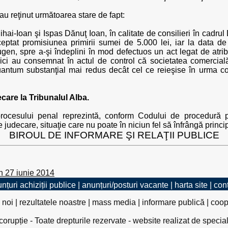
i au reţinut următoarea stare de fapt:
ai-Ioan şi Ispas Dănuţ Ioan, în calitate de consilieri în cadrul
cceptat promisiunea primirii sumei de 5.000 lei, iar la data d
gen, spre a-şi îndeplini în mod defectuos un act legat de atribu
lici au consemnat în actul de control că societatea comercială
 cuantum substanţial mai redus decât cel ce reieşise în urma co
ecare la Tribunalul Alba.
ocesului penal reprezintă, conform Codului de procedură pe
pre judecare, situaţie care nu poate în niciun fel să înfrângă princ
BIROUL DE INFORMARE ŞI RELAŢII PUBLICE
n 27 iunie 2014
nțuri achiziții publice
|
anunțuri/posturi vacante
|
harta site
|
con
 noi
|
rezultatele noastre
|
mass media
|
informare publică
|
coop
rupție - Toate drepturile rezervate - website realizat de specia