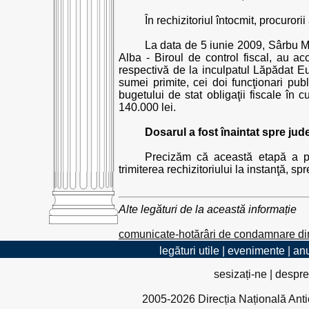
În rechizitoriul întocmit, procurori
La data de 5 iunie 2009, Sârbu Mih
Alba - Biroul de control fiscal, au a
respectivă de la inculpatul Lăpădat Eu
sumei primite, cei doi funcţionari pub
bugetului de stat obligaţii fiscale în
140.000 lei.
Dosarul a fost înaintat spre jud
Precizăm că această etapă a pr
trimiterea rechizitoriului la instanţă, s
Alte legături de la această informație
comunicate-hotărâri de condamnare di
legături utile
|
evenimente
|
anu
sesizați-ne
|
despre
2005-2026 Direcția Națională Antico