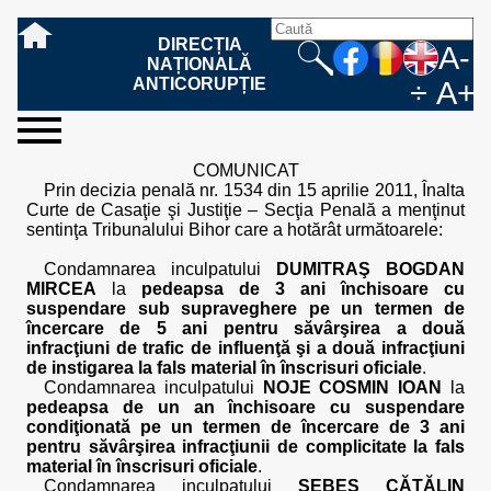
DIRECȚIA
A-
NAȚIONALĂ
ANTICORUPȚIE
÷
A+
sesizați-
despre
rezultatele
mass
informare
cooperare
Ce
Cum
Cum
Ce
Fazele
Ce
Care sunt
Cum
Cine
Cu ce
Sursele
Structura
Conducerea
Structuri
Cadrul
Resurse
Resurse
Integritate
Rapoarte
Hotărâri
Biroul de
Comunicate
Model de
Drept
Evenimente
Persoana
Model
Raportul
Legea
Protecția
Modalități
Programe
Evenimente
Cadrul legal
COMUNICAT
ne
noi
noastre
media
publică
internațională
înseamnă
sesizați
este
trebuie
procesului
urmează
drepturile și
sprijiniți
lucrează
se
de
teritoriale
legal
financiare
umane
instituțională
de
penale
informare
de presă
acreditare
la
responsabilă
solicitare
anual
544/2001
datelor
de
internaționale
internațional
Prin decizia penală nr. 1534 din 15 aprilie 2011, Înalta
fapta de
o faptă
protejat
să
penal
după ce
obligațiile
DNA
la DNA?
ocupă
informații
și achiziții
activitate
definitive
și relații
replică
cu
informații
privind
și norme
cu
contestare
Curte de Casaţie şi Justiţie – Secţia Penală a menţinut
corupție
de
cel care
conțină o
sesizez
persoanelor
oferind
DNA?
ale DNA
publice
în cauze
publice -
informarea
în baza
aplicarea
de
caracter
a
sentinţa Tribunalului Bihor care a hotărât următoarele:
corupție?
denunță?
sesizare?
o faptă
în procesul
date
de
Contacte
publică
Legii
Legii
aplicare
personal
răspunsului
de
penal?
despre
corupție
544/2001
544/2001
oferit în
Condamnarea inculpatului
DUMITRAŞ BOGDAN
corupție?
posibile
baza Legii
MIRCEA
la
pedeapsa de 3 ani închisoare cu
fapte de
544/2001
suspendare sub supraveghere pe un termen de
corupție?
încercare de 5 ani pentru săvârşirea a două
infracţiuni de trafic de influenţă şi a două infracţiuni
de instigarea la fals material în înscrisuri oficiale
.
Condamnarea inculpatului
NOJE COSMIN IOAN
la
pedeapsa de un an închisoare cu suspendare
condiţionată pe un termen de încercare de 3 ani
pentru săvârşirea infracţiunii de complicitate la fals
material în înscrisuri oficiale
.
Condamnarea inculpatului
SEBEŞ CĂTĂLIN