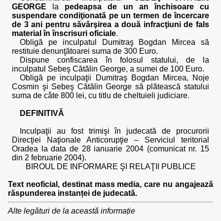
GEORGE
la
pedeapsa de un an închisoare cu
suspendare condiţionată pe un termen de încercare
de 3 ani pentru săvârşirea a două infracţiuni de fals
material în înscrisuri oficiale
.
Obligă pe inculpatul Dumitraş Bogdan Mircea să
restituie denunţătoarei suma de 300 Euro.
Dispune confiscarea în folosul statului, de la
inculpatul Sebeş Cătălin George, a sumei de 100 Euro.
Obligă pe inculpaţii Dumitraş Bogdan Mircea, Noje
Cosmin şi Sebeş Cătălin George să plătească statului
suma de câte 800 lei, cu titlu de cheltuieli judiciare.
DEFINITIVĂ
Inculpaţii au fost trimişi în judecată de procurorii
Direcţiei Naţionale Anticorupţie – Serviciul teritorial
Oradea la data de 28 ianuarie 2004 (comunicat nr. 15
din 2 februarie 2004).
BIROUL DE INFORMARE ŞI RELAŢII PUBLICE
Text neoficial, destinat mass media, care nu angajează
răspunderea instanței de judecată.
Alte legături de la această informație