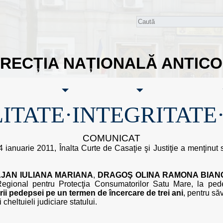
IRECȚIA NAȚIONALĂ ANTIC
ITATE·INTEGRITATE
COMUNICAT
4 ianuarie 2011, Înalta Curte de Casaţie şi Justiţie a menţinut
JAN IULIANA MARIANA
,
DRAGOŞ OLINA RAMONA BIAN
ui Regional pentru Protecţia Consumatorilor Satu Mare, la p
i pedepsei pe un termen de încercare de trei ani
, pentru să
cheltuieli judiciare statului.