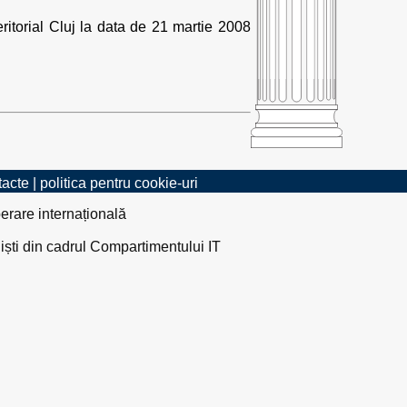
eritorial Cluj la data de 21 martie 2008
tacte
|
politica pentru cookie-uri
erare internațională
liști din cadrul Compartimentului IT