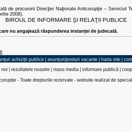
cată de procurorii Direcţiei Naţionale Anticorupţie – Serviciul T
rilie 2008).
BIROUL DE INFORMARE ŞI RELAŢII PUBLICE
 care nu angajează răspunderea instanței de judecată.
08
nțuri achiziții publice
|
anunțuri/posturi vacante
|
harta site
|
con
 noi
|
rezultatele noastre
|
mass media
|
informare publică
|
coop
rupție - Toate drepturile rezervate - website realizat de specia