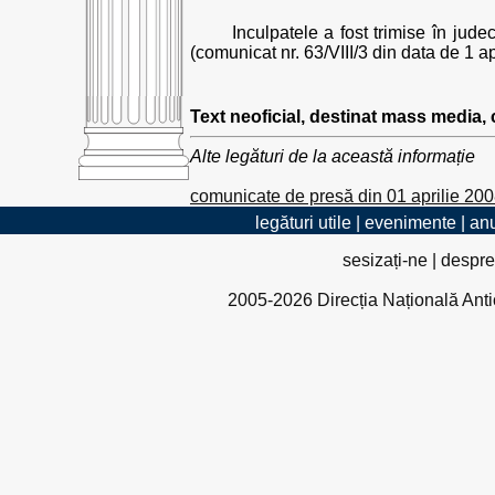
Inculpatele a fost trimise în jude
(comunicat nr. 63/VIII/3 din data de 1 ap
Text neoficial, destinat mass media,
Alte legături de la această informație
comunicate de presă din 01 aprilie 20
legături utile
|
evenimente
|
anu
sesizați-ne
|
despre
2005-2026 Direcția Națională Antico