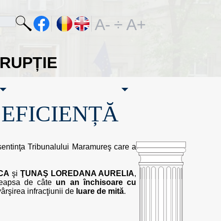
A-
÷
A+
ORUPȚIE
·EFICIENȚĂ
 sentinţa Tribunalului Maramureş care a
CA
şi
ŢUNAŞ LOREDANA AURELIA
,
edeapsa de câte
un an închisoare cu
vârşirea infracţiunii de
luare de mită
.