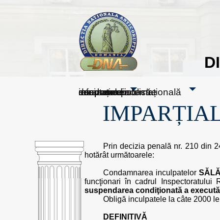
D
sesizați-ne
despre noi
rezultatele noastre
mass media
informare publică
cooperare internațională
IMPARȚIAL
Prin decizia penală nr. 210 din 2
hotărât următoarele:
Condamnarea inculpatelor
SĂLĂ
funcţionari în cadrul Inspectoratul
suspendarea condiţionată a executări
Obligă inculpatele la câte 2000 lei 
DEFINITIVĂ