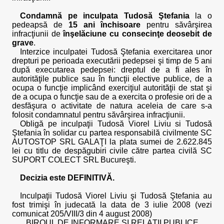
Condamnă pe inculpata Tudosă Ştefania
la o
pedeapsă de
15 ani închisoare
pentru săvârşirea
infracţiunii de
înşelăciune cu consecinţe deosebit de
grave
.
Interzice inculpatei Tudosă Ştefania exercitarea unor
drepturi pe perioada executării pedepsei şi timp de 5 ani
după executarea pedepsei: dreptul de a fi ales în
autorităţile publice sau în funcţii elective publice, de a
ocupa o funcţie implicând exerciţiul autorităţii de stat şi
de a ocupa o funcţie sau de a exercita o profesie ori de a
desfăşura o activitate de natura aceleia de care s-a
folosit condamnatul pentru săvârşirea infracţiunii.
Obligă pe inculpaţii Tudosă Viorel Liviu si Tudosă
Ştefania în solidar cu partea responsabilă civilmente SC
AUTOSTOP SRL GALAŢI la plata sumei de 2.622.845
lei cu titlu de despăgubiri civile către partea civilă SC
SUPORT COLECT SRL Bucureşti.
Decizia este DEFINITIVĂ.
Inculpaţii Tudosă Viorel Liviu şi Tudosă Ştefania au
fost trimişi în judecată la data de 3 iulie 2008 (vezi
comunicat 205/VIII/3 din 4 august 2008)
BIROUL DE INFORMARE ŞI RELAŢII PUBLICE