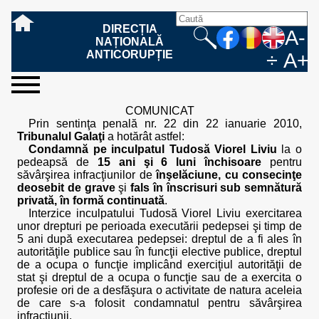
DIRECȚIA
A-
NAȚIONALĂ
ANTICORUPȚIE
÷
A+
sesizați-
despre
rezultatele
mass
informare
cooperare
Ce
Cum
Cum
Ce
Fazele
Ce
Care sunt
Cum
Cine
Cu ce
Sursele
Structura
Conducerea
Structuri
Cadrul
Resurse
Resurse
Integritate
Rapoarte
Hotărâri
Biroul de
Comunicate
Model de
Drept
Evenimente
Persoana
Model
Raportul
Legea
Protecția
Modalități
Programe
Evenimente
Cadrul legal
COMUNICAT
ne
noi
noastre
media
publică
internațională
înseamnă
sesizați
este
trebuie
procesului
urmează
drepturile și
sprijiniți
lucrează
se
de
teritoriale
legal
financiare
umane
instituțională
de
penale
informare
de presă
acreditare
la
responsabilă
solicitare
anual
544/2001
datelor
de
internaționale
internațional
Prin sentinţa penală nr. 22 din 22 ianuarie 2010,
fapta de
o faptă
protejat
să
penal
după ce
obligațiile
DNA
la DNA?
ocupă
informații
și achiziții
activitate
definitive
și relații
replică
cu
informații
privind
și norme
cu
contestare
Tribunalul Galaţi
a hotărât astfel:
corupție
de
cel care
conțină o
sesizez
persoanelor
oferind
DNA?
ale DNA
publice
în cauze
publice -
informarea
în baza
aplicarea
de
caracter
a
Condamnă pe inculpatul Tudosă Viorel Liviu
la o
corupție?
denunță?
sesizare?
o faptă
în procesul
date
de
Contacte
publică
Legii
Legii
aplicare
personal
răspunsului
pedeapsă de
15 ani şi 6 luni închisoare
pentru
de
penal?
despre
corupție
544/2001
544/2001
oferit în
săvârşirea infracţiunilor de
înşelăciune, cu consecinţe
corupție?
posibile
baza Legii
deosebit de grave
şi
fals în înscrisuri sub semnătură
fapte de
544/2001
privată, în formă continuată
.
corupție?
Interzice inculpatului Tudosă Viorel Liviu exercitarea
unor drepturi pe perioada executării pedepsei şi timp de
5 ani după executarea pedepsei: dreptul de a fi ales în
autorităţile publice sau în funcţii elective publice, dreptul
de a ocupa o funcţie implicând exerciţiul autorităţii de
stat şi dreptul de a ocupa o funcţie sau de a exercita o
profesie ori de a desfăşura o activitate de natura aceleia
de care s-a folosit condamnatul pentru săvârşirea
infracţiunii.