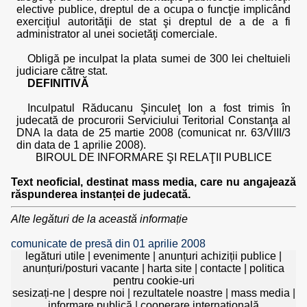
elective publice, dreptul de a ocupa o funcţie implicând
exerciţiul autorităţii de stat şi dreptul de a de a fi
administrator al unei societăţi comerciale.
Obligă pe inculpat la plata sumei de 300 lei cheltuieli
judiciare către stat.
DEFINITIVĂ
Inculpatul Răducanu Şinculeţ Ion a fost trimis în
judecată de procurorii Serviciului Teritorial Constanţa al
DNA la data de 25 martie 2008 (comunicat nr. 63/VIII/3
din data de 1 aprilie 2008).
BIROUL DE INFORMARE ŞI RELAŢII PUBLICE
Text neoficial, destinat mass media, care nu angajează
răspunderea instanței de judecată.
Alte legături de la această informație
comunicate de presă din 01 aprilie 2008
legături utile
|
evenimente
|
anunțuri achiziții publice
|
anunțuri/posturi vacante
|
harta site
|
contacte
|
politica
pentru cookie-uri
sesizați-ne
|
despre noi
|
rezultatele noastre
|
mass media
|
informare publică
|
cooperare internațională