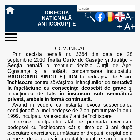
DIRECȚIA
A-
NAȚIONALĂ
ANTICORUPȚIE
÷
A+
sesizați-
despre
rezultatele
mass
informare
cooperare
Ce
Cum
Cum
Ce
Fazele
Ce
Care sunt
Cum
Cine
Cu ce
Sursele
Structura
Conducerea
Structuri
Cadrul
Resurse
Resurse
Integritate
Rapoarte
Hotărâri
Biroul de
Comunicate
Model de
Drept
Evenimente
Persoana
Model
Raportul
Legea
Protecția
Modalități
Programe
Evenimente
Cadrul legal
COMUNICAT
ne
noi
noastre
media
publică
internațională
înseamnă
sesizați
este
trebuie
procesului
urmează
drepturile și
sprijiniți
lucrează
se
de
teritoriale
legal
financiare
umane
instituțională
de
penale
informare
de presă
acreditare
la
responsabilă
solicitare
anual
544/2001
datelor
de
internaționale
internațional
Prin decizia penală nr. 3364 din data de 28
fapta de
o faptă
protejat
să
penal
după ce
obligațiile
DNA
la DNA?
ocupă
informații
și achiziții
activitate
definitive
și relații
replică
cu
informații
privind
și norme
cu
contestare
septembrie 2010,
Înalta Curte de Casaţie şi Justiţie –
corupție
de
cel care
conțină o
sesizez
persoanelor
oferind
DNA?
ale DNA
publice
în cauze
publice -
informarea
în baza
aplicarea
de
caracter
a
Secţia penală
a menţinut decizia Curţii de Apel
corupție?
denunță?
sesizare?
o faptă
în procesul
date
de
Contacte
publică
Legii
Legii
aplicare
personal
răspunsului
Constanţa şi a hotărât condamnarea inculpatului
de
penal?
despre
corupție
544/2001
544/2001
oferit în
RĂDUCANU ŞINCULEŢ ION
la pedeapsa de
5 ani
corupție?
posibile
baza Legii
închisoare
pentru săvârşirea infracţiunilor de
tentativă
fapte de
544/2001
la înşelăciune cu consecinţe deosebit de grave
şi
corupție?
infracţiunea de
fals în înscrisuri sub semnătură
privată
,
ambele în formă continuată
.
Având în vedere că instanţa revocă suspendarea
condiţionată a unei pedepse de 2 ani pronunţate în anul
1999, inculpatul va executa 7 ani de închisoare.
Interzice inculpatului atât pe perioada executării
pedepsei cu închisoarea cât şi timp de 3 ani după
executare exercitarea următoarelor drepturi: dreptul de a
alege şi de a fi ales în autorităţile publice sau în funcţii