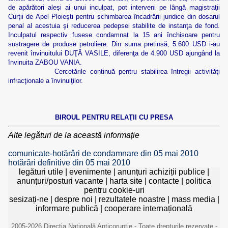
de apărători aleşi ai unui inculpat, pot interveni pe lângă magistraţii
Curţii de Apel Ploieşti pentru schimbarea încadrării juridice din dosarul
penal al acestuia şi reducerea pedepsei stabilite de instanţa de fond.
Inculpatul respectiv fusese condamnat la 15 ani închisoare pentru
sustragere de produse petroliere. Din suma pretinsă, 5.600 USD i-au
revenit învinuitului DUŢĂ VASILE, diferenţa de 4.900 USD ajungând la
învinuita ZABOU VANIA.
Cercetările continuă pentru stabilirea întregii activităţi
infracţionale a învinuiţilor.
BIROUL PENTRU RELAŢII CU PRESA
Alte legături de la această informație
comunicate-hotărâri de condamnare din 05 mai 2010
hotărâri definitive din 05 mai 2010
legături utile
|
evenimente
|
anunțuri achiziții publice
|
anunțuri/posturi vacante
|
harta site
|
contacte
|
politica
pentru cookie-uri
sesizați-ne
|
despre noi
|
rezultatele noastre
|
mass media
|
informare publică
|
cooperare internațională
2005-2026 Direcția Națională Anticorupție - Toate drepturile rezervate -