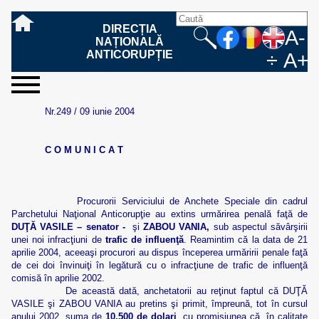
DIRECȚIA
A-
NAȚIONALĂ
ANTICORUPȚIE
÷
A+
sesizați-
despre
rezultatele
mass
informare
cooperare
Ce
Cum
Cum
Ce
Fazele
Ce
Care sunt
Cum
Cine
Cu ce
Sursele
Structura
Conducerea
Structuri
Cadrul
Resurse
Resurse
Integritate
Rapoarte
Hotărâri
Biroul de
Comunicate
Model de
Drept
Evenimente
Persoana
Model
Raportul
Legea
Protecția
Modalități
Programe
Evenimente
Cadrul legal
Nr.249 / 09 iunie 2004
ne
noi
noastre
media
publică
internațională
înseamnă
sesizați
este
trebuie
procesului
urmează
drepturile și
sprijiniți
lucrează
se
de
teritoriale
legal
financiare
umane
instituțională
de
penale
informare
de presă
acreditare
la
responsabilă
solicitare
anual
544/2001
datelor
de
internaționale
internațional
fapta de
o faptă
protejat
să
penal
după ce
obligațiile
DNA
la DNA?
ocupă
informații
și achiziții
activitate
definitive
și relații
replică
cu
informații
privind
și norme
cu
contestare
corupție
de
cel care
conțină o
sesizez
persoanelor
oferind
DNA?
ale DNA
publice
în cauze
publice -
informarea
în baza
aplicarea
de
caracter
a
C O M U N I C A T
corupție?
denunță?
sesizare?
o faptă
în procesul
date
de
Contacte
publică
Legii
Legii
aplicare
personal
răspunsului
de
penal?
despre
corupție
544/2001
544/2001
oferit în
corupție?
posibile
baza Legii
fapte de
544/2001
Procurorii Serviciului de Anchete Speciale din cadrul
corupție?
Parchetului Naţional Anticorupţie au extins urmărirea penală faţă de
DUŢĂ VASILE – senator -
şi
ZABOU VANIA,
sub aspectul săvârşirii
unei noi infracţiuni de
trafic de influenţă
. Reamintim că la data de 21
aprilie 2004, aceeaşi procurori au dispus începerea urmăririi penale faţă
de cei doi învinuiţi în legătură cu o infracţiune de trafic de influenţă
comisă în aprilie 2002.
De această dată, anchetatorii au reţinut faptul că DUŢĂ
VASILE şi ZABOU VANIA au pretins şi primit, împreună, tot în cursul
anului 2002, suma de
10.500 de dolari
, cu promisiunea că, în calitate