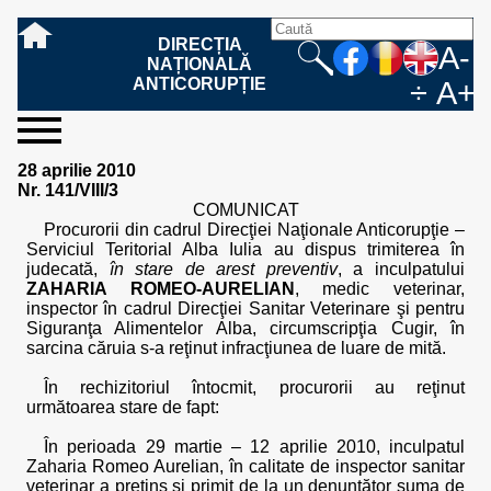
DIRECȚIA
A-
NAȚIONALĂ
ANTICORUPȚIE
÷
A+
sesizați-
despre
rezultatele
mass
informare
cooperare
Ce
Cum
Cum
Ce
Fazele
Ce
Care sunt
Cum
Cine
Cu ce
Sursele
Structura
Conducerea
Structuri
Cadrul
Resurse
Resurse
Integritate
Rapoarte
Hotărâri
Biroul de
Comunicate
Model de
Drept
Evenimente
Persoana
Model
Raportul
Legea
Protecția
Modalități
Programe
Evenimente
Cadrul legal
28 aprilie 2010
ne
noi
noastre
media
publică
internațională
înseamnă
sesizați
este
trebuie
procesului
urmează
drepturile și
sprijiniți
lucrează
se
de
teritoriale
legal
financiare
umane
instituțională
de
penale
informare
de presă
acreditare
la
responsabilă
solicitare
anual
544/2001
datelor
de
internaționale
internațional
Nr. 141/VIII/3
fapta de
o faptă
protejat
să
penal
după ce
obligațiile
DNA
la DNA?
ocupă
informații
și achiziții
activitate
definitive
și relații
replică
cu
informații
privind
și norme
cu
contestare
COMUNICAT
corupție
de
cel care
conțină o
sesizez
persoanelor
oferind
DNA?
ale DNA
publice
în cauze
publice -
informarea
în baza
aplicarea
de
caracter
a
Procurorii din cadrul Direcţiei Naţionale Anticorupţie –
corupție?
denunță?
sesizare?
o faptă
în procesul
date
de
Contacte
publică
Legii
Legii
aplicare
personal
răspunsului
Serviciul Teritorial Alba Iulia au dispus trimiterea în
de
penal?
despre
corupție
544/2001
544/2001
oferit în
judecată,
în stare de arest preventiv
, a inculpatului
corupție?
posibile
baza Legii
ZAHARIA ROMEO-AURELIAN
, medic veterinar,
fapte de
544/2001
inspector în cadrul Direcţiei Sanitar Veterinare şi pentru
corupție?
Siguranţa Alimentelor Alba, circumscripţia Cugir, în
sarcina căruia s-a reţinut infracţiunea de luare de mită.
În rechizitoriul întocmit, procurorii au reţinut
următoarea stare de fapt:
În perioada 29 martie – 12 aprilie 2010, inculpatul
Zaharia Romeo Aurelian, în calitate de inspector sanitar
veterinar a pretins şi primit de la un denunţător suma de