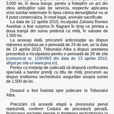
3.000 lei, în doua tranşe, pentru a îndeplini un act din
sfera atribuţiilor sale de serviciu, respectiv aplicarea
vizei sanitar-veterinare în lipsa căreia denunţătorul nu ar
fi putut comercializa, în mod legal, animale sacrificate.
La data de 12 aprilie 2010, inculpatul Zaharia Romeo
Aurelian a fost surprins în flagrant în timp ce primea a
doua tranşă din suma pretinsă ca mită, în valoare de
1.500 lei.
La aceeaşi dată, procurorii anticorupţie au dispus
reţinerea acestuia pe o perioadă de 24 de ore, iar la data
de 13 aprilie 2010, Tribunalul Alba a dispus arestarea
preventivă a inculpatului pentru o perioadă de 29 de zile
(
comunicat nr. 119/VIII/3 din data de 13 aprilie 2010,
afişat pe site-ul www.pna.ro
).
Pentru ca instanţa de judecată să dispună confiscarea
specială a banilor primiţi cu titlu de mită, procurorii au
dispus instituirea sechestrului asigurător asupra sumei
de 1.500 de lei.
Dosarul a fost înaintat spre judecare la Tribunalul
Alba.
Precizăm că această etapă a procesului penal
reprezintă, conform Codului de procedură penală,
finalizarea anchetei penale şi trimiterea rechizitoriului la