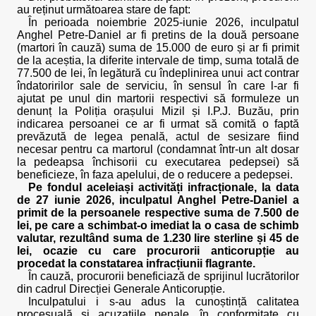
au reținut următoarea stare de fapt:
În perioada noiembrie 2025-iunie 2026, inculpatul
Anghel Petre-Daniel ar fi pretins de la două persoane
(martori în cauză) suma de 15.000 de euro și ar fi primit
de la aceștia, la diferite intervale de timp, suma totală de
77.500 de lei, în legătură cu îndeplinirea unui act contrar
îndatoririlor sale de serviciu, în sensul în care l-ar fi
ajutat pe unul din martorii respectivi să formuleze un
denunț la Poliția orașului Mizil și I.P.J. Buzău, prin
indicarea persoanei ce ar fi urmat să comită o faptă
prevăzută de legea penală, actul de sesizare fiind
necesar pentru ca martorul (condamnat într-un alt dosar
la pedeapsa închisorii cu executarea pedepsei) să
beneficieze, în faza apelului, de o reducere a pedepsei.
Pe fondul aceleiași activități infracționale, la data
de 27 iunie 2026, inculpatul Anghel Petre-Daniel a
primit de la persoanele respective suma de 7.500 de
lei, pe care a schimbat-o imediat la o casa de schimb
valutar, rezultând suma de 1.230 lire sterline și 45 de
lei, ocazie cu care procurorii anticorupție au
procedat la constatarea infracțiunii flagrante.
În cauză, procurorii beneficiază de sprijinul lucrătorilor
din cadrul Direcției Generale Anticorupție.
Inculpatului i s-au adus la cunoștință calitatea
procesuală și acuzațiile penale, în conformitate cu