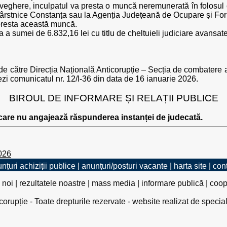
veghere, inculpatul va presta o muncă neremunerată în folosul 
ârstnice Constanța sau la Agenția Județeană de Ocupare și Form
 presta această muncă.
ta a sumei de 6.832,16 lei cu titlu de cheltuieli judiciare avansate
 de către Direcția Națională Anticorupție – Secția de combatere a 
ezi comunicatul nr. 12/I-36 din data de 16 ianuarie 2026.
BIROUL DE INFORMARE ȘI RELAȚII PUBLICE
 care nu angajează răspunderea instanței de judecată.
026
nțuri achiziții publice
|
anunțuri/posturi vacante
|
harta site
|
con
 noi
|
rezultatele noastre
|
mass media
|
informare publică
|
coop
rupție - Toate drepturile rezervate - website realizat de specia