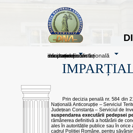
D
sesizați-ne
despre noi
rezultatele noastre
mass media
informare publică
cooperare internațională
IMPARȚIAL
Prin decizia penală nr. 584 din 
Națională Anticorupție – Serviciul Teri
Județean Constanța – Serviciul de Inve
suspendarea executării pedepsei pe
rămânerea definitivă a hotărârii de co
ales în autoritățile publice sau în orice 
cadrul Poliției Române, pentru săvârșir