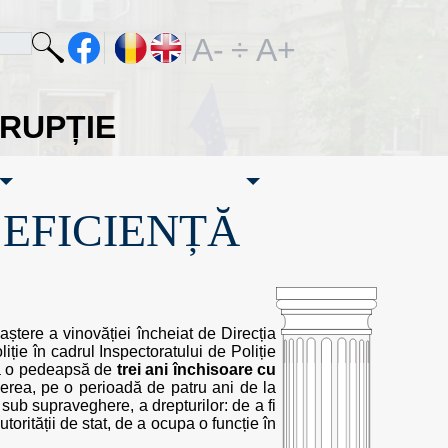
A-
÷
A+
ORUPȚIE
·EFICIENȚĂ
tere a vinovăției încheiat de Direcția
oliție în cadrul Inspectoratului de Poliție
 la o pedeapsă de
trei ani închisoare cu
cerea, pe o perioadă de patru ani de la
ub supraveghere, a drepturilor: de a fi
utorității de stat, de a ocupa o funcție în