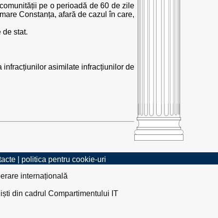
comunității pe o perioadă de 60 de zile
are Constanța, afară de cazul în care,
 de stat.
infracțiunilor asimilate infracțiunilor de
tacte
|
politica pentru cookie-uri
erare internațională
liști din cadrul Compartimentului IT