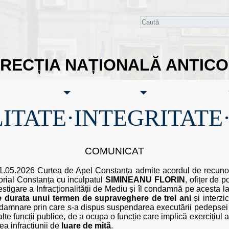
IRECȚIA NAȚIONALĂ ANTIC
ITATE·INTEGRITATE
COMUNICAT
21.05.2026 Curtea de Apel Constanța admite acordul de recunoaș
torial Constanța cu inculpatul
SIMINEANU FLORIN
, ofițer de p
stigare a Infracționalității de Mediu și îl condamnă pe acesta
 durata unui termen de supraveghere de trei ani
și interzi
ndamnare prin care s-a dispus suspendarea executării pedepsei s
alte funcții publice, de a ocupa o funcție care implică exercițiul a
ea infracțiunii de
luare de mită
.