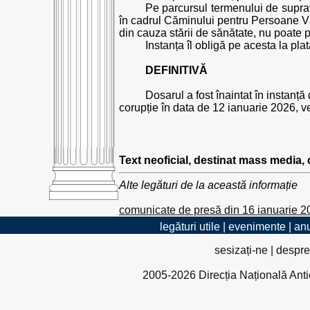
Pe parcursul termenului de supra
în cadrul Căminului pentru Persoane V
din cauza stării de sănătate, nu poate
Instanța îl obligă pe acesta la pla
DEFINITIVĂ
Dosarul a fost înaintat în instanță
corupție în data de 12 ianuarie 2026, v
Text neoficial, destinat mass media,
Alte legături de la această informație
comunicate de presă din 16 ianuarie 2
legături utile
|
evenimente
|
anu
sesizați-ne
|
despre
2005-2026 Direcția Națională Antico