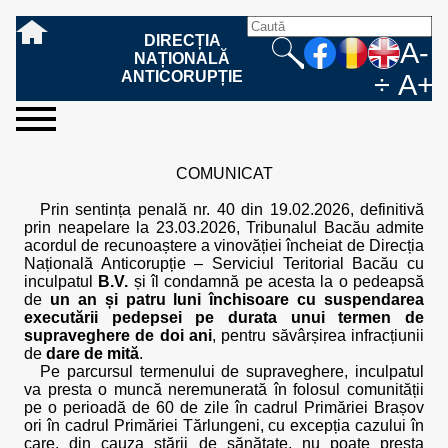
DIRECȚIA
A-
NAȚIONALĂ
ANTICORUPȚIE
÷
A+
sesizați-
despre
rezultatele
mass
informare
cooperare
Ce
Cum
Cum
Ce
Fazele
Ce
Care sunt
Cum
Cine
Cu ce
Sursele
Structura
Conducerea
Structuri
Cadrul
Resurse
Resurse
Integritate
Rapoarte
Hotărâri
Biroul de
Comunicate
Model de
Drept
Evenimente
Persoana
Model
Raportul
Legea
Protecția
Modalități
Programe
Evenimente
Cadrul legal
ne
noi
noastre
media
publică
internațională
înseamnă
sesizați
este
trebuie
procesului
urmează
drepturile și
sprijiniți
lucrează
se
de
teritoriale
legal
financiare
umane
instituțională
de
penale
informare
de presă
acreditare
la
responsabilă
solicitare
anual
544/2001
datelor
de
internaționale
internațional
COMUNICAT
fapta de
o faptă
protejat
să
penal
după ce
obligațiile
DNA
la DNA?
ocupă
informații
și achiziții
activitate
definitive
și relații
replică
cu
informații
privind
și norme
cu
contestare
corupție
de
cel care
conțină o
sesizez
persoanelor
oferind
DNA?
ale DNA
publice
în cauze
publice -
informarea
în baza
aplicarea
de
caracter
a
Prin sentința penală nr. 40 din 19.02.2026, definitivă
corupție?
denunță?
sesizare?
o faptă
în procesul
date
de
Contacte
publică
Legii
Legii
aplicare
personal
răspunsului
prin neapelare la 23.03.2026, Tribunalul Bacău admite
de
penal?
despre
corupție
544/2001
544/2001
oferit în
acordul de recunoaștere a vinovăției încheiat de Direcția
corupție?
posibile
baza Legii
Națională Anticorupție – Serviciul Teritorial Bacău cu
fapte de
544/2001
inculpatul
B.V.
și îl condamnă pe acesta la o pedeapsă
corupție?
de
un an și patru luni închisoare cu suspendarea
executării pedepsei pe durata unui termen de
supraveghere de doi ani
, pentru săvârșirea infracțiunii
de
dare de mită
.
Pe parcursul termenului de supraveghere, inculpatul
va presta o muncă neremunerată în folosul comunității
pe o perioadă de 60 de zile în cadrul Primăriei Brașov
ori în cadrul Primăriei Tărlungeni, cu excepția cazului în
care, din cauza stării de sănătate, nu poate presta