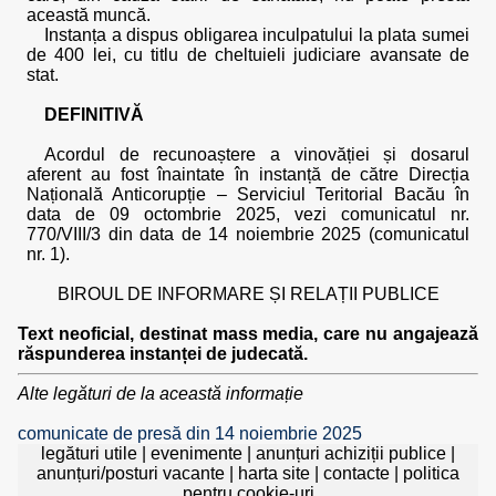
această muncă.
Instanța a dispus obligarea inculpatului la plata sumei
de 400 lei, cu titlu de cheltuieli judiciare avansate de
stat.
DEFINITIVĂ
Acordul de recunoaștere a vinovăției și dosarul
aferent au fost înaintate în instanță de către Direcția
Națională Anticorupție – Serviciul Teritorial Bacău în
data de 09 octombrie 2025, vezi comunicatul nr.
770/VIII/3 din data de 14 noiembrie 2025 (comunicatul
nr. 1).
BIROUL DE INFORMARE ȘI RELAȚII PUBLICE
Text neoficial, destinat mass media, care nu angajează
răspunderea instanței de judecată.
Alte legături de la această informație
comunicate de presă din 14 noiembrie 2025
legături utile
|
evenimente
|
anunțuri achiziții publice
|
anunțuri/posturi vacante
|
harta site
|
contacte
|
politica
pentru cookie-uri