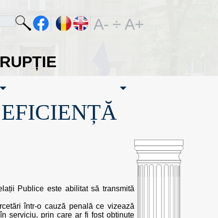
A-
÷
A+
ORUPȚIE
·EFICIENȚĂ
ații Publice este abilitat să transmită
cercetări într-o cauză penală ce vizează
 serviciu, prin care ar fi fost obținute