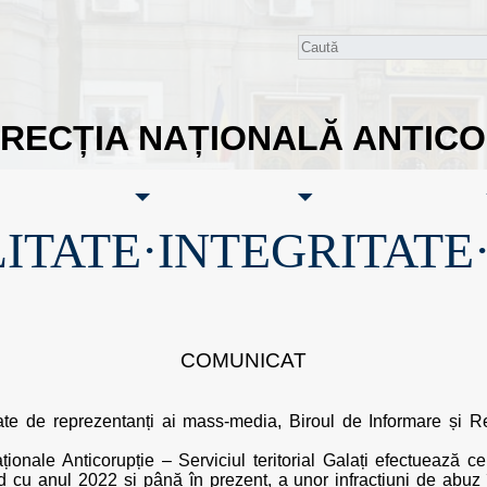
IRECȚIA NAȚIONALĂ ANTIC
ITATE·INTEGRITATE
COMUNICAT
ate de reprezentanți ai mass-media, Biroul de Informare și Rel
aționale Anticorupție – Serviciul teritorial Galați efectuează 
 cu anul 2022 și până în prezent, a unor infracțiuni de abuz în