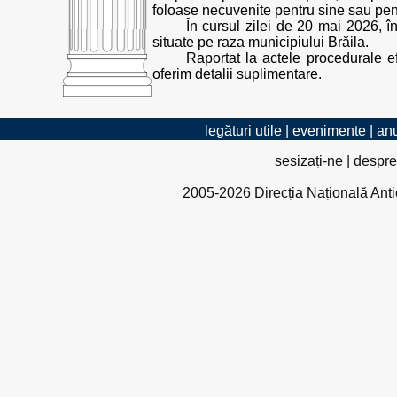
foloase necuvenite pentru sine sau pent
În cursul zilei de 20 mai 2026, în
situate pe raza municipiului Brăila.
Raportat la actele procedurale e
oferim detalii suplimentare.
legături utile
|
evenimente
|
anu
sesizați-ne
|
despre
2005-2026 Direcția Națională Antico