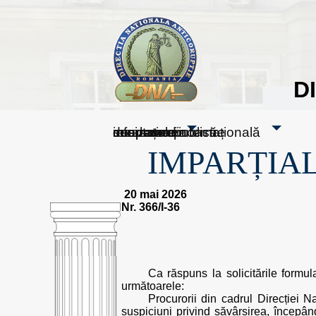
D
sesizați-ne
despre noi
rezultatele noastre
mass media
informare publică
cooperare internațională
IMPARȚIAL
20 mai 2026
Nr. 366/I-36
Ca răspuns la solicitările formul
următoarele:
Procurorii din cadrul Direcției N
suspiciuni privind săvârșirea, începând