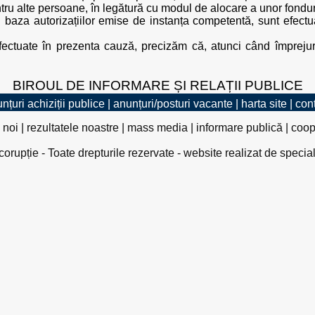
ru alte persoane, în legătură cu modul de alocare a unor fondur
 baza autorizațiilor emise de instanța competentă, sunt efectuate
fectuate în prezenta cauză, precizăm că, atunci când împrejur
BIROUL DE INFORMARE ȘI RELAȚII PUBLICE
nțuri achiziții publice
|
anunțuri/posturi vacante
|
harta site
|
con
 noi
|
rezultatele noastre
|
mass media
|
informare publică
|
coop
rupție - Toate drepturile rezervate - website realizat de specia