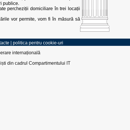
i publice.
 percheziții domiciliare în trei locații
ările vor permite, vom fi în măsură să
tacte
|
politica pentru cookie-uri
erare internațională
liști din cadrul Compartimentului IT