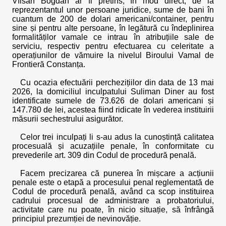
Vîlsan Bogdan ar fi pretins, în mod direct, de la
reprezentantul unor persoane juridice, sume de bani în
cuantum de 200 de dolari americani/container, pentru
sine și pentru alte persoane, în legătură cu îndeplinirea
formalităților vamale ce intrau în atribuțiile sale de
serviciu, respectiv pentru efectuarea cu celeritate a
operațiunilor de vămuire la nivelul Biroului Vamal de
Frontieră Constanța.
Cu ocazia efectuării perchezițiilor din data de 13 mai
2026, la domiciliul inculpatului Suliman Diner au fost
identificate sumele de 73.626 de dolari americani și
147.780 de lei, acestea fiind ridicate în vederea instituirii
măsurii sechestrului asigurător.
Celor trei inculpați li s-au adus la cunoștință calitatea
procesuală și acuzațiile penale, în conformitate cu
prevederile art. 309 din Codul de procedură penală.
Facem precizarea că punerea în mișcare a acțiunii
penale este o etapă a procesului penal reglementată de
Codul de procedură penală, având ca scop instituirea
cadrului procesual de administrare a probatoriului,
activitate care nu poate, în nicio situație, să înfrângă
principiul prezumției de nevinovăție.