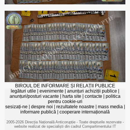
BIROUL DE INFORMARE ȘI RELAȚII PUBLICE
legături utile
|
evenimente
|
anunțuri achiziții publice
|
anunțuri/posturi vacante
|
harta site
|
contacte
|
politica
pentru cookie-uri
sesizați-ne
|
despre noi
|
rezultatele noastre
|
mass media
|
informare publică
|
cooperare internațională
2005-2026 Direcția Națională Anticorupție - Toate drepturile rezervate -
website realizat de specialiști din cadrul Compartimentului IT