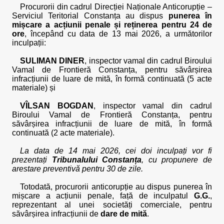
Procurorii din cadrul Direcției Naționale Anticorupție –
Serviciul Teritorial Constanța au dispus
punerea în
mișcare a acțiunii penale și reținerea pentru 24 de
ore
, începând cu data de 13 mai 2026, a următorilor
inculpații:
SULIMAN DINER
, inspector vamal din cadrul Biroului
Vamal de Frontieră Constanța, pentru săvârșirea
infracțiunii de luare de mită, în formă continuată (5 acte
materiale) și
VÎLSAN BOGDAN
, inspector vamal din cadrul
Biroului Vamal de Frontieră Constanța, pentru
săvârșirea infracțiunii de luare de mită, în formă
continuată (2 acte materiale).
La data de 14 mai 2026, cei doi inculpați vor fi
prezentați
Tribunalului Constanța
, cu propunere de
arestare preventivă pentru 30 de zile.
Totodată, procurorii anticorupție au dispus punerea în
mișcare a acțiunii penale, față de inculpatul
G.G.
,
reprezentant al unei societăți comerciale, pentru
săvârșirea infracțiunii de
dare de mită
.