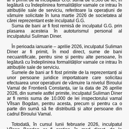
legătură cu îndeplinirea formalităților vamale ce intrau în
atribuțiile sale de serviciu, referitoare la operațiuni de
vămuire solicitate în luna martie 2026 de societatea al
cărei reprezentant este inculpatul G.G.
Suma de bani ar fi fost remisă de inculpatul G.G. prin
plasarea acesteia în autoturismul personal al
inculpatului Suliman Diner.
În perioada ianuarie – aprilie 2026, inculpatul Suliman
Diner ar fi primit, în mod direct, sume de bani
necuantificate, pentru sine și pentru alte persoane, în
legătură cu îndeplinirea formalităților vamale ce intrau în
atribuțiile sale de serviciu.
Sumele de bani ar fi fost primite de la reprezentanți ai
unor persoane juridice importatoare care solicitau
efectuarea unor operațiuni de vămuire la nivelul Biroului
Vamal de Frontieră Constanța, iar la data de 26 aprilie
2026, din sumele astfel primite, inculpatul Suliman Diner
ar fi remis suma de 10.000 de lei inspectorului vamal
Vîlsan Bogdan, pentru acesta, precum și pentru ca o
parte din sumă să fie distribuită și altor persoane din
cadrul Biroului Vamal.
Totodată, în cursul lunii februarie 2026, inculpatul