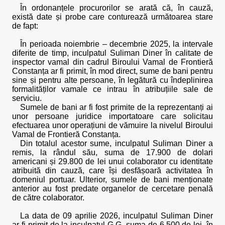
În ordonanțele procurorilor se arată că, în cauză,
există date și probe care conturează următoarea stare
de fapt:
În perioada noiembrie – decembrie 2025, la intervale
diferite de timp, inculpatul Suliman Diner în calitate de
inspector vamal din cadrul Biroului Vamal de Frontieră
Constanța ar fi primit, în mod direct, sume de bani pentru
sine și pentru alte persoane, în legătură cu îndeplinirea
formalităților vamale ce intrau în atribuțiile sale de
serviciu.
Sumele de bani ar fi fost primite de la reprezentanți ai
unor persoane juridice importatoare care solicitau
efectuarea unor operațiuni de vămuire la nivelul Biroului
Vamal de Frontieră Constanța.
Din totalul acestor sume, inculpatul Suliman Diner a
remis, la rândul său, suma de 17.900 de dolari
americani și 29.800 de lei unui colaborator cu identitate
atribuită din cauză, care își desfășoară activitatea în
domeniul portuar. Ulterior, sumele de bani menționate
anterior au fost predate organelor de cercetare penală
de către colaborator.
La data de 09 aprilie 2026, inculpatul Suliman Diner
ar fi primit de la inculpatul G.G. suma de 6.500 de lei, în