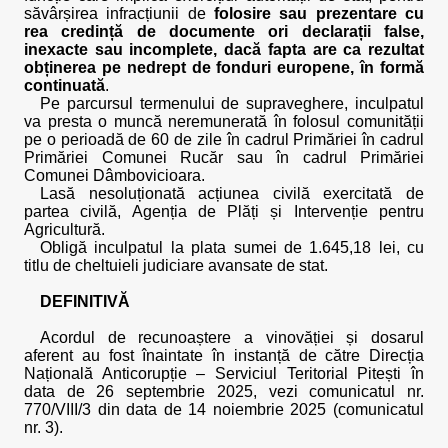
săvârșirea infracțiunii de
folosire sau prezentare cu
rea credință de documente ori declarații false,
inexacte sau incomplete, dacă fapta are ca rezultat
obținerea pe nedrept de fonduri europene, în formă
continuată
.
Pe parcursul termenului de supraveghere, inculpatul
va presta o muncă neremunerată în folosul comunității
pe o perioadă de 60 de zile în cadrul Primăriei în cadrul
Primăriei Comunei Rucăr sau în cadrul Primăriei
Comunei Dâmbovicioara.
Lasă nesoluționată acțiunea civilă exercitată de
partea civilă, Agenția de Plăți și Intervenție pentru
Agricultură.
Obligă inculpatul la plata sumei de 1.645,18 lei, cu
titlu de cheltuieli judiciare avansate de stat.
DEFINITIVĂ
Acordul de recunoaștere a vinovăției și dosarul
aferent au fost înaintate în instanță de către Direcția
Națională Anticorupție – Serviciul Teritorial Pitești în
data de 26 septembrie 2025, vezi comunicatul nr.
770/VIII/3 din data de 14 noiembrie 2025 (comunicatul
nr. 3).