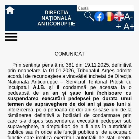
DIRECȚIA
A-
NAȚIONALĂ
ANTICORUPȚIE
÷
A+
sesizați-
despre
rezultatele
mass
informare
cooperare
Ce
Cum
Cum
Ce
Fazele
Ce
Care sunt
Cum
Cine
Cu ce
Sursele
Structura
Conducerea
Structuri
Cadrul
Resurse
Resurse
Integritate
Rapoarte
Hotărâri
Biroul de
Comunicate
Model de
Drept
Evenimente
Persoana
Model
Raportul
Legea
Protecția
Modalități
Programe
Evenimente
Cadrul legal
ne
noi
noastre
media
publică
internațională
înseamnă
sesizați
este
trebuie
procesului
urmează
drepturile și
sprijiniți
lucrează
se
de
teritoriale
legal
financiare
umane
instituțională
de
penale
informare
de presă
acreditare
la
responsabilă
solicitare
anual
544/2001
datelor
de
internaționale
internațional
COMUNICAT
fapta de
o faptă
protejat
să
penal
după ce
obligațiile
DNA
la DNA?
ocupă
informații
și achiziții
activitate
definitive
și relații
replică
cu
informații
privind
și norme
cu
contestare
corupție
de
cel care
conțină o
sesizez
persoanelor
oferind
DNA?
ale DNA
publice
în cauze
publice -
informarea
în baza
aplicarea
de
caracter
a
Prin sentința penală nr. 381 din 19.11.2025, definitivă
corupție?
denunță?
sesizare?
o faptă
în procesul
date
de
Contacte
publică
Legii
Legii
aplicare
personal
răspunsului
prin neapelare la 01.01.2026, Tribunalul Argeș admite
de
penal?
despre
corupție
544/2001
544/2001
oferit în
acordul de recunoaștere a vinovăției încheiat de Direcția
corupție?
posibile
baza Legii
Națională Anticorupție – Serviciul Teritorial Pitești cu
fapte de
544/2001
inculpatul
A.I.B.
și îl condamnă pe aceasta la o
corupție?
pedeapsă de
un an și șase luni închisoare cu
suspendarea executării pedepsei pe durata unui
termen de supraveghere de doi ani și șase luni
și
interzicerea, pe o perioadă de doi ani și șase luni de la
rămânerea definitivă a hotărârii de condamnare prin
care s-a dispus suspendarea executării pedepsei sub
supraveghere, a drepturilor: de a fi ales în autoritățile
publice sau în orice alte funcții publice și de a ocupa o
funcție care implică exercițiul autorității de stat, pentru