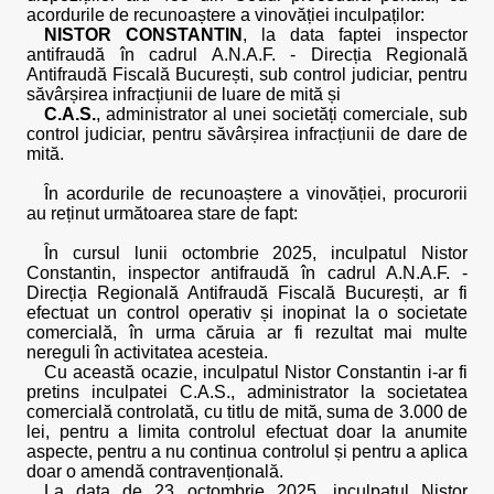
acordurile de recunoaștere a vinovăției inculpaților:
NISTOR CONSTANTIN
, la data faptei inspector
antifraudă în cadrul A.N.A.F. - Direcția Regională
Antifraudă Fiscală București, sub control judiciar, pentru
săvârșirea infracțiunii de luare de mită și
C.A.S.
, administrator al unei societăți comerciale, sub
control judiciar, pentru săvârșirea infracțiunii de dare de
mită.
În acordurile de recunoaștere a vinovăției, procurorii
au reținut următoarea stare de fapt:
În cursul lunii octombrie 2025, inculpatul Nistor
Constantin, inspector antifraudă în cadrul A.N.A.F. -
Direcția Regională Antifraudă Fiscală București, ar fi
efectuat un control operativ și inopinat la o societate
comercială, în urma căruia ar fi rezultat mai multe
nereguli în activitatea acesteia.
Cu această ocazie, inculpatul Nistor Constantin i-ar fi
pretins inculpatei C.A.S., administrator la societatea
comercială controlată, cu titlu de mită, suma de 3.000 de
lei, pentru a limita controlul efectuat doar la anumite
aspecte, pentru a nu continua controlul și pentru a aplica
doar o amendă contravențională.
La data de 23 octombrie 2025, inculpatul Nistor