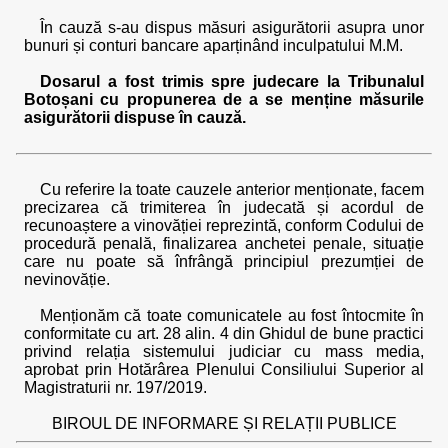
În cauză s-au dispus măsuri asigurătorii asupra unor
bunuri și conturi bancare aparținând inculpatului M.M.
Dosarul a fost trimis spre judecare la Tribunalul
Botoșani cu propunerea de a se menține măsurile
asigurătorii dispuse în cauză.
Cu referire la toate cauzele anterior menționate, facem
precizarea că trimiterea în judecată și acordul de
recunoaștere a vinovăției reprezintă, conform Codului de
procedură penală, finalizarea anchetei penale, situație
care nu poate să înfrângă principiul prezumției de
nevinovăție.
Menționăm că toate comunicatele au fost întocmite în
conformitate cu art. 28 alin. 4 din Ghidul de bune practici
privind relația sistemului judiciar cu mass media,
aprobat prin Hotărârea Plenului Consiliului Superior al
Magistraturii nr. 197/2019.
BIROUL DE INFORMARE ȘI RELAȚII PUBLICE