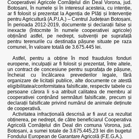
Cooperativei Agricole Cornățelul din Deal Vorona, jud.
Botoșani, în numele și în interesul acesteia, cu intenție,
ar fi folosit și prezentat la Agenția de Plăți și Intervenție
pentru Agricultură (A.P.I.A.) – Centrul Județean Botoșani,
în perioada 2012-2019, documente și declarații false și
inexacte (întocmite în numele cooperativei agricole)
obținând astfel, pe nedrept, subvenții pe suprafață
pentru terenurile cu destinația pășune situate pe raza
comunei, în valoare totală de 3.675.445 lei.
Astfel, pentru a obține în mod fraudulos fonduri
europene, inculpații ar fi folosit și prezentat, între altele,
un contract de concesiune pentru suprafața de pășune,
încheiat cu încălcarea prevederilor legale, fără
organizare de licitații publice, alte documente ce atestă
eligibilitatea/conformitatea falsificate, respectiv tabele cu
persoane cărora li s-a atribuit calitatea de membru al
cooperativei conținând semnături falsificate, precum și
declarații falsificate privind numărul de animale deținute
de cooperativă.
Activitatea infracțională descrisă ar fi avut ca rezultat
obținerea, pe nedrept, de către beneficiarul Cooperativa
Agricolă Cornățelul din Deal din comuna Vorona, jud.
Botoșani, a sumei totale de 3.675.445,23‬ lei din bugetul
Fondului European de Garantare Agricolă (F.E.G.A.).