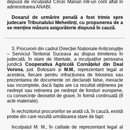
depusă de inculpatul Cîrcei Marian într-un cont aflat în
administrarea ANABI.
Dosarul de urmărire penală a fost trimis spre
judecare Tribunalului Mehedinți, cu propunerea de a
se menține măsura asigurătorie dispusă în cauză.
3. Procurorii din cadrul Direcției Naționale Anticorupție
– Serviciul Teritorial Suceava au dispus trimiterea în
judecată, în stare de libertate, a inculpaților persoana
juridică
Cooperativa Agricolă Cornățelul din Deal
Vorona
, jud. Botoșani și
M.M.
, reprezentant legal al
acesteia, fiecare pentru infracțiunea de folosirea sau
prezentarea de documente ori declarații false, inexacte
sau incomplete, dacă fapta are ca rezultat obținerea pe
nedrept sau reținerea pe nedrept de fonduri europene,
cu consecințe deosebit de grave, în formă continuată (8
acte materiale).
În rechizitoriul procurorilor se arată că, în cauză, există
probe din care rezultă următoarea stare de fapt:
Inculpatul M. M., în calitate de reprezentant legal al