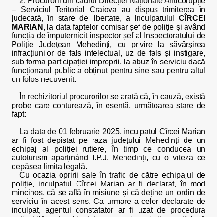
2. Procurorii din cadrul Direcției Naționale Anticorupție
– Serviciul Teritorial Craiova au dispus trimiterea în
judecată, în stare de libertate, a inculpatului
CÎRCEI
MARIAN
, la data faptelor comisar șef de poliție și având
funcția de împuternicit inspector șef al Inspectoratului de
Poliție Județean Mehedinți, cu privire la săvârșirea
infracțiunilor de fals intelectual, uz de fals și instigare,
sub forma participației improprii, la abuz în serviciu dacă
funcționarul public a obținut pentru sine sau pentru altul
un folos necuvenit.
În rechizitoriul procurorilor se arată că, în cauză, există
probe care conturează, în esență, următoarea stare de
fapt:
La data de 01 februarie 2025, inculpatul Cîrcei Marian
ar fi fost depistat pe raza județului Mehedinți de un
echipaj al poliției rutiere, în timp ce conducea un
autoturism aparținând I.P.J. Mehedinți, cu o viteză ce
depășea limita legală.
Cu ocazia opririi sale în trafic de către echipajul de
poliție, inculpatul Cîrcei Marian ar fi declarat, în mod
mincinos, că se află în misiune și că deține un ordin de
serviciu în acest sens. Ca urmare a celor declarate de
inculpat, agentul constatator ar fi uzat de procedura