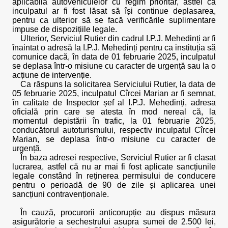
aplicabilă autovehiculelor cu regim prioritar, astfel că
inculpatul ar fi fost lăsat să își continue deplasarea,
pentru ca ulterior să se facă verificările suplimentare
impuse de dispozițiile legale.
Ulterior, Serviciul Rutier din cadrul I.P.J. Mehedinți ar fi
înaintat o adresă la I.P.J. Mehedinți pentru ca instituția să
comunice dacă, în data de 01 februarie 2025, inculpatul
se deplasa într-o misiune cu caracter de urgență sau la o
acțiune de intervenție.
Ca răspuns la solicitarea Serviciului Rutier, la data de
05 februarie 2025, inculpatul Cîrcei Marian ar fi semnat,
în calitate de Inspector șef al I.P.J. Mehedinți, adresa
oficială prin care se atesta în mod nereal că, la
momentul depistării în trafic, la 01 februarie 2025,
conducătorul autoturismului, respectiv inculpatul Cîrcei
Marian, se deplasa într-o misiune cu caracter de
urgență.
În baza adresei respective, Serviciul Rutier ar fi clasat
lucrarea, astfel că nu ar mai fi fost aplicate sancțiunile
legale constând în reținerea permisului de conducere
pentru o perioadă de 90 de zile și aplicarea unei
sancțiuni contravenționale.
În cauză, procurorii anticorupție au dispus măsura
asigurătorie a sechestrului asupra sumei de 2.500 lei,