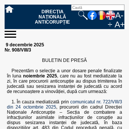
DIRECȚIA
A-
NAȚIONALĂ
ANTICORUPȚIE
÷
A+
sesizați-
despre
rezultatele
mass
informare
cooperare
Ce
Cum
Cum
Ce
Fazele
Ce
Care sunt
Cum
Cine
Cu ce
Sursele
Structura
Conducerea
Structuri
Cadrul
Resurse
Resurse
Integritate
Rapoarte
Hotărâri
Biroul de
Comunicate
Model de
Drept
Evenimente
Persoana
Model
Raportul
Legea
Protecția
Modalități
Programe
Evenimente
Cadrul legal
9 decembrie 2025
ne
noi
noastre
media
publică
internațională
înseamnă
sesizați
este
trebuie
procesului
urmează
drepturile și
sprijiniți
lucrează
se
de
teritoriale
legal
financiare
umane
instituțională
de
penale
informare
de presă
acreditare
la
responsabilă
solicitare
anual
544/2001
datelor
de
internaționale
internațional
Nr. 908/VIII/3
fapta de
o faptă
protejat
să
penal
după ce
obligațiile
DNA
la DNA?
ocupă
informații
și achiziții
activitate
definitive
și relații
replică
cu
informații
privind
și norme
cu
contestare
corupție
de
cel care
conțină o
sesizez
persoanelor
oferind
DNA?
ale DNA
publice
în cauze
publice -
informarea
în baza
aplicarea
de
caracter
a
BULETIN DE PRESĂ
corupție?
denunță?
sesizare?
o faptă
în procesul
date
de
Contacte
publică
Legii
Legii
aplicare
personal
răspunsului
de
penal?
despre
corupție
544/2001
544/2001
oferit în
Prezentăm o selecție a unor dosare penale finalizate
corupție?
posibile
baza Legii
în luna
noiembrie 2025
, care nu au fost mediatizate la
fapte de
544/2001
zi, în care procurorii anticorupție au dispus trimiterea în
corupție?
judecată sau sesizarea instanței de judecată cu acord
de recunoaștere a vinovăției, după cum urmează:
1. În cauza mediatizată prin
comunicatul nr. 722/VIII/3
din 24 octombrie 2025
, procurorii din cadrul Direcției
Naționale Anticorupție – Secția de combatere a
infracțiunilor asimilate infracțiunilor de corupție au
dispus sesizarea instanței de judecată, în baza
dispozițiilor art. 483 din Codul procedură penală, cu