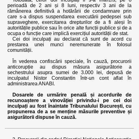
perioadă de 2 ani și 8 luni, respectiv 3 ani de la
rămânerea definitivă a hotărârii de condamnare prin
care s-a dispus suspendarea executării pedepsei sub
supraveghere, exercitarea drepturilor de a fi aleși în
autoritățile publice sau în orice alte funcții publice și de a
ocupa o funcție care implică exercițiul autorității de stat.
Cei doi inculpați au declarat că sunt de acord cu
prestarea unei munci neremunerate în folosul
comunității.
În vederea confiscării speciale, în cauză, procurorii
anticorupție au dispus măsura asigurătorie a
sechestrului asupra sumei de 3.000 lei, depusă de
inculpatul Nistor Constantin într-un cont aflat în
administrarea ANABI.
Dosarele de urmărire penală și acordurile de
recunoaștere a vinovăției privindu-i pe cei doi
inculpați au fost înaintate Tribunalului București, cu
propunerea de a se menține măsurile preventive și
asigurătorii dispuse în cauză.