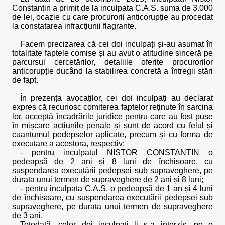
Constantin a primit de la inculpata C.A.S. suma de 3.000
de lei, ocazie cu care procurorii anticorupție au procedat
la constatarea infracțiunii flagrante.
Facem precizarea că cei doi inculpați și-au asumat în
totalitate faptele comise și au avut o atitudine sinceră pe
parcursul cercetărilor, detaliile oferite procurorilor
anticorupție ducând la stabilirea concretă a întregii stări
de fapt.
În prezența avocaților, cei doi inculpați au declarat
expres că recunosc comiterea faptelor reținute în sarcina
lor, acceptă încadrările juridice pentru care au fost puse
în mișcare acțiunile penale și sunt de acord cu felul și
cuantumul pedepselor aplicate, precum și cu forma de
executare a acestora, respectiv:
- pentru inculpatul NISTOR CONSTANTIN o
pedeapsă de 2 ani și 8 luni de închisoare, cu
suspendarea executării pedepsei sub supraveghere, pe
durata unui termen de supraveghere de 2 ani și 8 luni;
- pentru inculpata C.A.S. o pedeapsă de 1 an și 4 luni
de închisoare, cu suspendarea executării pedepsei sub
supraveghere, pe durata unui termen de supraveghere
de 3 ani.
Totodată, celor doi inculpați li s-a interzis, pe o