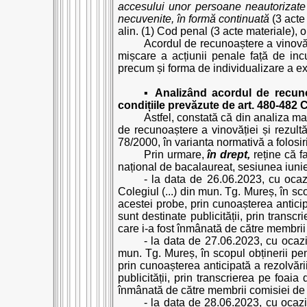
accesului unor persoane neautorizate l
necuvenite, în formă continuată
(3 acte 
alin. (1) Cod penal (3 acte materiale), 
Acordul de recunoaștere a vinovăț
mișcare a acțiunii penale față de inc
precum și forma de individualizare a ex
▪
Analizând acordul de recunoa
condițiile prevăzute de art. 480-482
Astfel, constată că din analiza ma
de recunoaștere a vinovăției și rezultă s
78/2000, în varianta normativă a folosirii
Prin urmare,
în drept,
reține că fa
național de bacalaureat, sesiunea iunie
- la data de 26.06.2023, cu ocazi
Colegiul (...) din mun. Tg. Mureș, în sc
acestei probe, prin cunoașterea anticip
sunt destinate publicității, prin trans
care i-a fost înmânată de către membri
- la data de 27.06.2023, cu ocazi
mun. Tg. Mureș, în scopul obținerii pen
prin cunoașterea anticipată a rezolvări
publicității, prin transcrierea pe foa
înmânată de către membrii comisiei de
- la data de 28.06.2023, cu ocazi