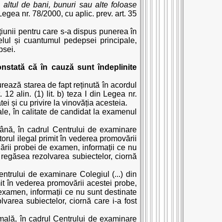
 altul de bani, bunuri sau alte foloase
n Legea nr. 78/2000, cu aplic. prev. art. 35
țiunii pentru care s-a dispus punerea în
elul și cuantumul pedepsei principale,
psei.
onstată că în cauză sunt îndeplinite
urează starea de fapt reținută în acordul
 12 alin. (1) lit. b) teza I din Legea nr.
tei și cu privire la vinovăția acesteia.
nale, în calitate de candidat la examenul
omână, în cadrul Centrului de examinare
torul ilegal primit în vederea promovării
ulării probei de examen, informații ce nu
e regăsea rezolvarea subiectelor, ciornă
entrului de examinare Colegiul (...) din
mit în vederea promovării acestei probe,
e examen, informații ce nu sunt destinate
varea subiectelor, ciornă care i-a fost
nimală, în cadrul Centrului de examinare