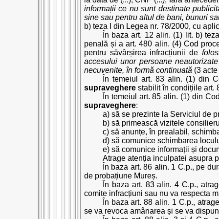
informații ce nu sunt destinate publici
sine sau pentru altul de bani, bunuri s
b) teza I din Legea nr. 78/2000, cu aplic
În baza art. 12 alin. (1) lit. b) t
penală și a art. 480 alin. (4) Cod proc
pentru săvârșirea infracțiunii de
folo
accesului unor persoane neautorizate l
necuvenite, în formă continuată
(3 acte
În temeiul art. 83 alin. (1) din
supraveghere
stabilit în condițiile ar
În temeiul art. 85 alin. (1) din 
supraveghere
:
a) să se prezinte la Serviciul de 
b) să primească vizitele consilie
c) să anunțe, în prealabil, schimb
d) să comunice schimbarea locul
e) să comunice informații și docum
Atrage atenția inculpatei asupra pr
În baza art. 86 alin. 1 C.p., pe du
de probațiune Mureș.
În baza art. 83 alin. 4 C.p., atr
comite infracțiuni sau nu va respecta 
În baza art. 88 alin. 1 C.p., atra
se va revoca amânarea și se va dispu