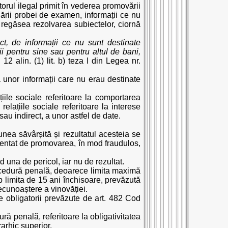
torul ilegal primit în vederea promovării
ulării probei de examen, informații ce nu
e regăsea rezolvarea subiectelor, ciornă
ect, de informații ce nu sunt destinate
ii pentru sine sau pentru altul de bani,
12 alin. (1) lit. b) teza I din Legea nr.
a unor informații care nu erau destinate
iile sociale referitoare la comportarea
relațiile sociale referitoare la interese
au indirect, a unor astfel de date.
iunea săvârșită și rezultatul acesteia se
rezentat de promovarea, în mod fraudulos,
d una de pericol, iar nu de rezultat.
procedură penală, deoarece limita maximă
 limita de 15 ani închisoare, prevăzută
recunoaștere a vinovăției.
le obligatorii prevăzute de art. 482 Cod
ură penală, referitoare la obligativitatea
rarhic superior.