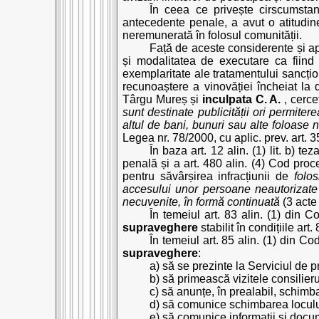
În ceea ce privește cirscumsta
antecedente penale, a avut o atitudin
neremunerată în folosul comunității.
Față de aceste considerente și ap
și modalitatea de executare ca fiind 
exemplaritate ale tratamentului sancțio
recunoaștere a vinovăției încheiat la 
Târgu Mureș și
inculpata C. A.
, cerce
sunt destinate publicității ori permite
altul de bani, bunuri sau alte foloase 
Legea nr. 78/2000, cu aplic. prev. art. 3
În baza art. 12 alin. (1) lit. b) t
penală și a art. 480 alin. (4) Cod proc
pentru săvârșirea infracțiunii de
folo
accesului unor persoane neautorizate l
necuvenite, în formă continuată
(3 acte
În temeiul art. 83 alin. (1) din 
supraveghere
stabilit în condițiile ar
În temeiul art. 85 alin. (1) din 
supraveghere
:
a) să se prezinte la Serviciul de 
b) să primească vizitele consilie
c) să anunțe, în prealabil, schimb
d) să comunice schimbarea locul
e) să comunice informații și docum