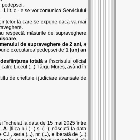
ii pedepsei.
 1 lit. c - e se vor comunica Serviciului
secințelor la care se expune dacă va mai
praveghere.
ă, nu respectă măsurile de supraveghere
hisoare.
rmenului de supraveghere de 2 ani
, a
dispune executarea pedepsei de
1 (un) an
e
desființarea totală
a înscrisului oficial
e către Liceul (...) Târgu Mureș, având în
itlu de cheltuieli judiciare avansate de
ei încheiat la data de 15 mai 2025 între
. A.
[fiica lui (...) și (...), născută la data
I., seria (...), nr. (...), eliberată de (...)
irea în orice mod, direct sau indirect, de