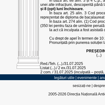
În baza art. 88 alin. 3 și 4 C.p., 
unei alte infracțiuni, descoperită pân
și 8 (opt) luni închisoare.
În baza art. 25 alin. 3 Cod pro
reprezentat de diploma de bacalaureat cu s
În baza art. 274 alin. (1) Cod pro
(350 lei pentru faza de urmărire penală 
Ia act că inculpata a fost asistată
Cu drept de apel în termen de 10 
Pronunțată prin punerea soluției la
PREȘEDIN
(...)
Red./Teh. (...)./31.07.2025
Listat (...)./ 2 ex./31.07.2025
2 com. / 31.07.2025 (inculpată – poștă, p
legături utile
|
evenimente
|
anu
sesizați-ne
|
despre
2005-2026 Direcția Națională Antico