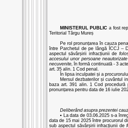
MINISTERUL PUBLIC
a fost re
Teritorial Târgu Mureș
Pe rol pronunțarea în cauza pena
între Parchetul de pe lângă ÎCCJ – D
aspectul săvârșirii infracțiunii de
folo
accesului unor persoane neautorizate l
necuvenite,
în formă continuată - 3 acte
art. 35 alin. 1 Cod penal.
În lipsa inculpatei și a procurorulu
Mersul dezbaterilor și cuvântul i
baza art. 391 alin. 1 Cod procedură 
pronunțarea pentru data de 16 iulie 2025
Deliberând asupra prezentei cauz
▪ La data de 03.06.2025 s-a înreg
data de 15 mai 2025 între procurorul di
sub aspectul săvârșirii infracțiunii de