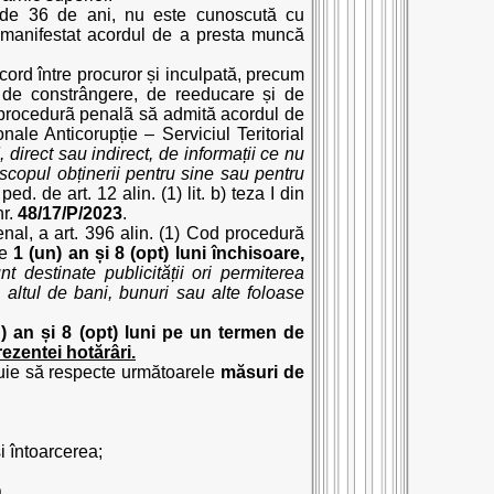
a de 36 de ani, nu este cunoscută cu
a manifestat acordul de a presta muncă
cord între procuror și inculpată, precum
or de constrângere, de reeducare și de
od procedurã penalã să admită acordul de
ale Anticorupție – Serviciul Teritorial
, direct sau indirect, de informații ce nu
 scopul obținerii pentru sine sau pentru
ed. de art. 12 alin. (1) lit. b) teza I din
nr.
48/17/P/2023
.
 penal, a art. 396 alin. (1) Cod procedură
de
1 (un) an și 8 (opt) luni închisoare,
t destinate publicității ori permiterea
 altul de bani, bunuri sau alte foloase
) an și 8 (opt) luni pe un
termen de
rezentei hotărâri.
buie să respecte următoarele
măsuri de
i întoarcerea;
.