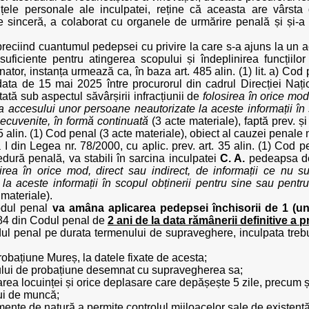
nțele personale ale inculpatei, reține că aceasta are vârst
e sinceră, a colaborat cu organele de urmărire penală și și-
reciind cuantumul pedepsei cu privire la care s-a ajuns la un a
suficiente pentru atingerea scopului și îndeplinirea funcțiil
nator, instanța urmează ca, în baza art. 485 alin. (1) lit. a) C
data de 15 mai 2025 între procurorul din cadrul Direcției Națion
tată sub aspectul săvârșirii infracțiunii de
folosirea în orice mod
rea accesului unor persoane neautorizate la aceste informații în
necuvenite, în formă continuată
(3 acte materiale), faptă prev. și p
5 alin. (1) Cod penal (3 acte materiale), obiect al cauzei penale 
eza I din Legea nr. 78/2000, cu aplic. prev. art. 35 alin. (1) Cod
edură penală, va stabili în sarcina inculpatei
C. A.
pedeapsa 
sirea în orice mod, direct sau indirect, de informații ce nu sun
a aceste informații în scopul obținerii pentru sine sau pentru
 materiale).
Codul penal
va amâna aplicarea pedepsei închisorii
de 1 (un
t. 84 din Codul penal de
2 ani de la data rămânerii definitive a p
Codul penal pe durata termenului de supraveghere, inculpata tre
probațiune Mureș, la datele fixate de acesta;
rului de probațiune desemnat cu supravegherea sa;
area locuinței și orice deplasare care depășește 5 zile, precum ș
ui de muncă;
ente de natură a permite controlul mijloacelor sale de existență