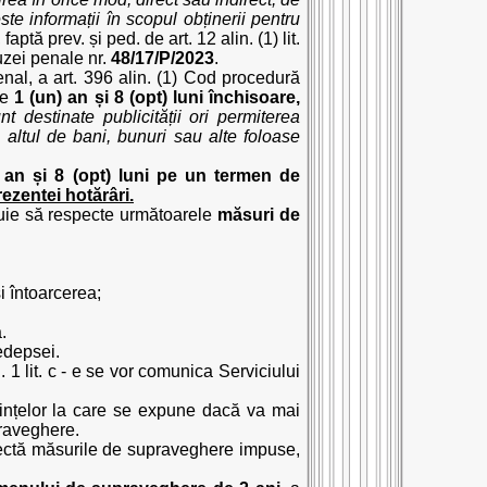
te informații în scopul obținerii pentru
faptă prev. și ped. de art. 12 alin. (1) lit.
auzei penale nr.
48/17/P/2023
.
 penal, a art. 396 alin. (1) Cod procedură
de
1 (un) an și 8 (opt) luni închisoare,
t destinate publicității ori permiterea
 altul de bani, bunuri sau alte foloase
 an și 8 (opt) luni pe un
termen de
rezentei hotărâri.
buie să respecte următoarele
măsuri de
i întoarcerea;
.
pedepsei.
 1 lit. c - e se vor comunica Serviciului
ecințelor la care se expune dacă va mai
praveghere.
espectă măsurile de supraveghere impuse,