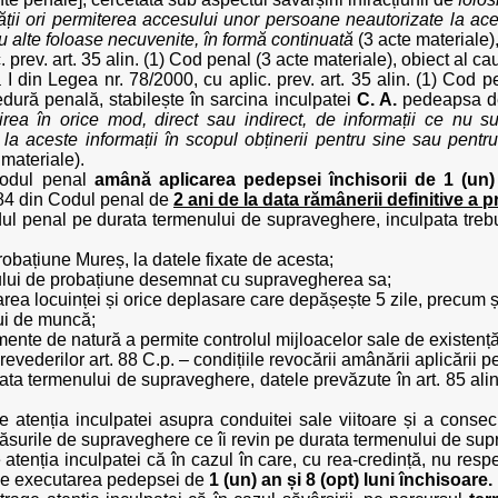
tății ori permiterea accesului unor persoane neautorizate la aces
au alte foloase necuvenite, în formă continuată
(3 acte materiale), 
. prev. art. 35 alin. (1) Cod penal (3 acte materiale), obiect al c
eza I din Legea nr. 78/2000, cu aplic. prev. art. 35 alin. (1) Cod
edură penală, stabilește în sarcina inculpatei
C. A.
pedeapsa 
sirea în orice mod, direct sau indirect, de informații ce nu sun
a aceste informații în scopul obținerii pentru sine sau pentru
 materiale).
 Codul penal
amână aplicarea pedepsei închisorii
de 1 (un)
t. 84 din Codul penal de
2 ani de la data rămânerii definitive a p
Codul penal pe durata termenului de supraveghere, inculpata tre
probațiune Mureș, la datele fixate de acesta;
rului de probațiune desemnat cu supravegherea sa;
area locuinței și orice deplasare care depășește 5 zile, precum ș
ui de muncă;
ente de natură a permite controlul mijloacelor sale de existență
evederilor art. 88 C.p. – condițiile revocării amânării aplicării 
rata termenului de supraveghere, datele prevăzute în art. 85 alin.
age atenția inculpatei asupra conduitei sale viitoare și a cons
măsurile de supraveghere ce îi revin pe durata termenului de su
ge atenția inculpatei că în cazul în care, cu rea-credință, nu r
ne executarea pedepsei de
1 (un) an și 8 (opt) luni închisoare.