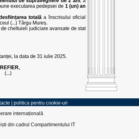
menului de supraveghere de 2 ani
, a
dispune executarea pedepsei de
1 (un) an
desființarea totală
a înscrisului oficial
iceul (...) Târgu Mureș.
 de cheltuieli judiciare avansate de stat
tanței, la data de 31 iulie 2025.
REFIER,
(...)
tacte
|
politica pentru cookie-uri
erare internațională
liști din cadrul Compartimentului IT