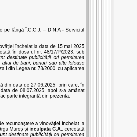
e pe lângă Î.C.C.J. – D.N.A - Serviciul
văției încheiat la data de 15 mai 2025
cetată în dosarul nr. 48/17/P/2023, sub
nt destinate publicității ori permiterea
 altul de bani, bunuri sau alte foloase
teza I din Legea nr. 78/2000, cu aplicarea
ță din data de 27.06.2025, prin care, în
a data de 08.07.2025, apoi s-a amânat
fac parte integrantă din prezenta.
de recunoaștere a vinovăției încheiat la
Târgu Mureș și
inculpata C.A.,
cercetată
unt destinate publicității ori permiterea