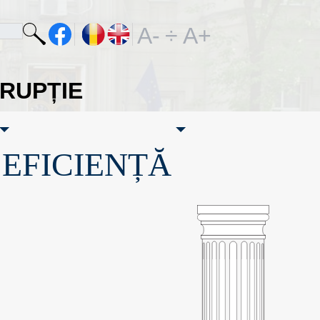
A-
÷
A+
ORUPȚIE
·EFICIENȚĂ