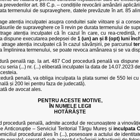
 prevederilor art. 88 C.p. – condițiile revocării amânării aplicăr
rata termenului de supraveghere, datele prevăzute în art. 85 alin.
trage atenția inculpatei asupra conduitei sale viitoare și a con
măsurile de supraveghere ce îi revin pe durata termenului de su
 atrage atenția inculpatei că în cazul în care, cu rea-credinț
va dispune executarea pedepsei de
1 (un) an și 8 (opt) luni înc
va atrage atenția inculpatei că în cazul săvârșirii, pe parcursul
te
ă la împlinirea termenului, se poate revoca amânarea și se va 
edură penală rap. la art. 487 Cod procedură penală va dispun
seria (...) nr. (...) eliberată inculpatei la data de 14.07.2023 d
cesteia.
cedură penală, va obliga inculpata la plata sumei de 550 lei cu t
nală și 200 lei pentru faza de judecată).
tată de avocat ales.
PENTRU ACESTE MOTIVE,
ÎN NUMELE LEGII
HOTĂRĂȘTE
 Cod procedurã penalã, admite acordul de recunoaștere a vinovăți
le Anticorupție – Serviciul Teritorial Târgu Mureș și
inculpata C
 domiciliul procedural ales în (...), posesoare a actului de identitate C.
ente penale], cercetată sub aspectul săvârșirii infracțiunii de
folos