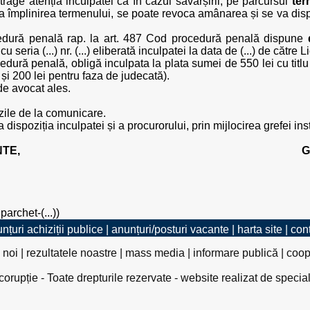
atrage atenția inculpatei că în cazul săvârșirii, pe parcursul
ter
ă la împlinirea termenului, se poate revoca amânarea și se va 
cedură penală rap. la art. 487 Cod procedură penală dispune
eria (...) nr. (...) eliberată inculpatei la data de (...) de către L
cedură penală, obligă inculpata la plata sumei de 550 lei cu titlu
și 200 lei pentru faza de judecată).
 de avocat ales.
zile de la comunicare.
 dispoziția inculpatei și a procurorului, prin mijlocirea grefei ins
TE,
G
archet-(...))
nțuri achiziții publice
|
anunțuri/posturi vacante
|
harta site
|
con
 noi
|
rezultatele noastre
|
mass media
|
informare publică
|
coop
rupție - Toate drepturile rezervate - website realizat de specia