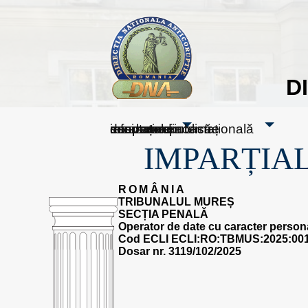
D
sesizați-ne
despre noi
rezultatele noastre
mass media
informare publică
cooperare internațională
IMPARȚIAL
ROMÂNIA
TRIBUNALUL MUREȘ
SECȚIA PENALĂ
Operator de date cu caracter persona
Cod ECLI ECLI:RO:TBMUS:2025:001
Dosar nr. 3119/102/2025