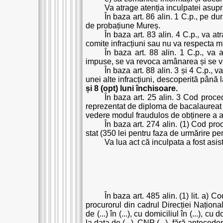
Va atrage atenția inculpatei asupra
În baza art. 86 alin. 1 C.p., pe du
de probațiune Mureș.
În baza art. 83 alin. 4 C.p., va a
comite infracțiuni sau nu va respecta 
În baza art. 88 alin. 1 C.p., va
impuse, se va revoca amânarea și se 
În baza art. 88 alin. 3 și 4 C.p., 
unei alte infracțiuni, descoperită pân
și 8 (opt) luni închisoare.
În baza art. 25 alin. 3 Cod proc
reprezentat de diploma de bacalaureat cu 
vedere modul fraudulos de obținere a a
În baza art. 274 alin. (1) Cod pro
stat (350 lei pentru faza de urmărire pe
Va lua act că inculpata a fost asis
În baza art. 485 alin. (1) lit. a)
procurorul din cadrul Direcției Naționa
de (...) în (...), cu domiciliul în (...), cu
la data de (...), CNP (...), fără anteced