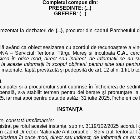
Completul compus din:
PREȘEDINTE: (...)
GREFIER: (...)
prezentat la dezbateri de
(...),
procuror din cadrul Parchetului d
lă având ca obiect sesizarea cu acordul de recunoaștere a vino
NA – Serviciul Teritorial Târgu Mureș și inculpata
C.A.
, cer
sirea în orice mod, direct sau indirect, de informații ce nu su
a aceste informații în scopul obținerii pentru sine sau pentru
 materiale, faptă prevăzută și pedepsită de art. 12 alin. 1 lit. b 
i.
nculpatei și a procurorului sunt cuprinse în încheierea de ședin
penală, s-a stabilit termen pentru deliberare și pronunțare l
, iar mai apoi pentru data de astăzi 31 iulie 2025, încheieri ce 
INSTANȚA
e, constată următoarele:
istrat pe rolul acestei instanțe, sub nr. 3119/102/2025 acordul 
n cadrul Direcției Naționale Anticorupție – Serviciul Teritorial 
folosirea în orice mod, direct sau indirect, de informații ce nu s