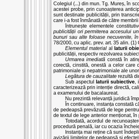
Colegiul (...) din mun. Tg. Mureș, în sc
acestei probe, prin cunoașterea anticip
sunt destinate publicității, prin trans
care i-a fost înmânată de către membri
întrunește elementele constitutiv
publicității ori permiterea accesului u
bunuri sau alte foloase necuvenite, î
78/2000, cu aplic. prev. art. 35 alin. (1
Elementul material
al
laturii obi
publicității, respectiv rezolvarea subiec
Urmarea imediată
constă în ating
corectă, cinstită, onestă a celor care d
patrimoniale și nepatrimoniale ale unor 
Legătura de cauzalitate
rezultă di
Sub aspectul
laturii subiective
,
caracterizează prin intenție directă, ca
a examenului de bacalaureat.
Nu prezintă relevanță juridică împr
În continuare, instanța constată 
de pedeapsă prevăzută de lege pentru i
de textul de lege anterior menționat, în
Totodată, acordul de recunoaștere
procedură penală, iar cu ocazia încheier
Instanța mai reține că sunt îndepli
avizării limitelor de pedeapsă și efecte