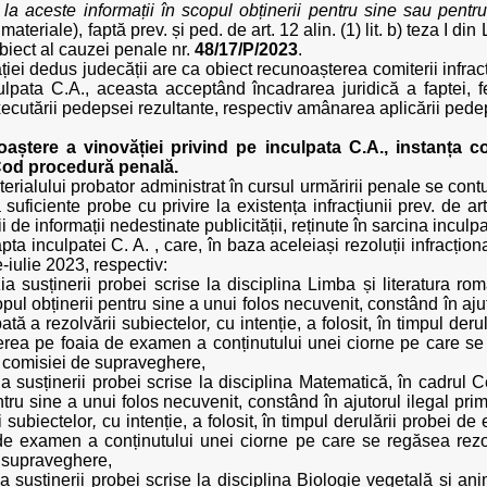
a aceste informații în scopul obținerii pentru sine sau pentru
materiale), faptă prev. și ped. de art. 12 alin. (1) lit. b) teza I di
obiect al cauzei penale nr.
48/17/P/2023
.
iei dedus judecății are ca obiect recunoașterea comiterii infrac
ulpata C.A., aceasta acceptând încadrarea juridică a faptei, f
ecutării pedepsei rezultante, respectiv amânarea aplicării pede
ștere a vinovăției privind pe inculpata C.A., instanța c
 Cod procedură penală.
terialului probator administrat în cursul urmăririi penale se cont
uficiente probe cu privire la existența infracțiunii prev. de art.
 de informații nedestinate publicității, reținute în sarcina inculpa
pta inculpatei C. A. , care, în baza aceleiași rezoluții infracțio
-iulie 2023, respectiv:
a susținerii probei scrise la disciplina Limba și literatura r
opul obținerii pentru sine a unui folos necuvenit, constând în aju
ată a rezolvării subiectelor
,
cu intenție, a folosit, în timpul der
crierea pe foaia de examen a conținutului unei ciorne pe care s
i comisiei de supraveghere,
a susținerii probei scrise la disciplina Matematică, în cadrul C
tru sine a unui folos necuvenit, constând în ajutorul ilegal pri
i subiectelor
,
cu intenție, a folosit, în timpul derulării probei d
ia de examen a conținutului unei ciorne pe care se regăsea rezol
 supraveghere,
a susținerii probei scrise la disciplina Biologie vegetală și a