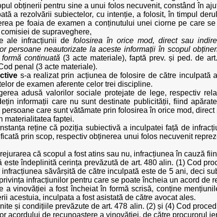
opul obținerii pentru sine a unui folos necuvenit, constând în aju
ată a rezolvării subiectelor
,
cu intenție, a folosit, în timpul der
crierea pe foaia de examen a conținutului unei ciorne pe care s
i comisiei de supraveghere,
e ale infracțiunii de
folosirea în orice mod, direct sau indir
nor persoane neautorizate la aceste informații în scopul obținer
n formă continuată
(3 acte materiale), faptă prev. și ped. de art. 
) Cod penal (3 acte materiale).
ective
s-a realizat prin acțiunea de folosire de către inculpată 
telor de examen aferente celor trei discipline.
erea adusă valorilor sociale protejate de lege, respectiv relaț
ețin informații care nu sunt destinate publicității, fiind apărate 
persoane care sunt vătămate prin folosirea în orice mod, direct s
n materialitatea faptei.
 instanța reține că poziția subiectivă a inculpatei față de infracț
lificată prin scop, respectiv obținerea unui folos necuvenit rep
ejurarea că scopul a fost atins sau nu, infracțiunea în cauză fiin
că este îndeplinită cerința prevăzută de art. 480 alin. (1) Cod 
nfracțiunea săvârșită de către inculpată este de 5 ani, deci sub
 privința infracțiunilor pentru care se poate încheia un acord de 
 a vinovăției a fost încheiat în formă scrisă, conține mențiuni
ii acestuia, inculpata a fost asistată de către avocat ales.
nite și condițiile prevăzute de art. 478 alin. (2) și (4) Cod proced
lor acordului de recunoaștere a vinovăției, de către procurorul ie