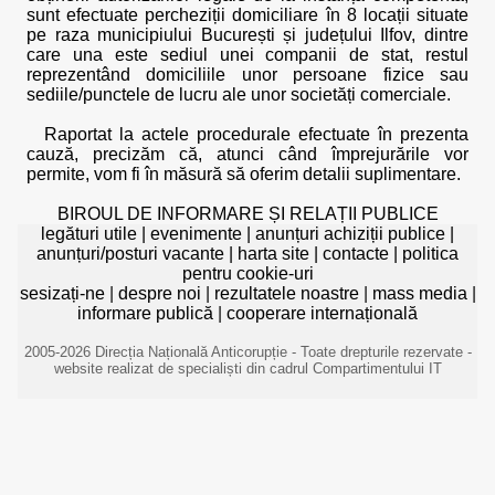
sunt efectuate percheziții domiciliare în 8 locații situate
pe raza municipiului București și județului Ilfov, dintre
care una este sediul unei companii de stat, restul
reprezentând domiciliile unor persoane fizice sau
sediile/punctele de lucru ale unor societăți comerciale.
Raportat la actele procedurale efectuate în prezenta
cauză, precizăm că, atunci când împrejurările vor
permite, vom fi în măsură să oferim detalii suplimentare.
BIROUL DE INFORMARE ȘI RELAȚII PUBLICE
legături utile
|
evenimente
|
anunțuri achiziții publice
|
anunțuri/posturi vacante
|
harta site
|
contacte
|
politica
pentru cookie-uri
sesizați-ne
|
despre noi
|
rezultatele noastre
|
mass media
|
informare publică
|
cooperare internațională
2005-2026 Direcția Națională Anticorupție - Toate drepturile rezervate -
website realizat de specialiști din cadrul Compartimentului IT