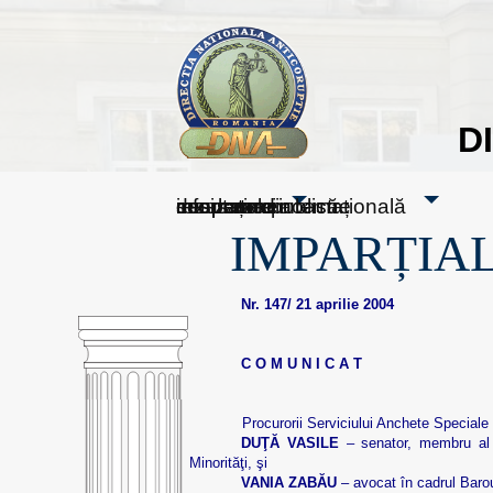
D
sesizați-ne
despre noi
rezultatele noastre
mass media
informare publică
cooperare internațională
IMPARȚIAL
Nr. 147/ 21 aprilie 2004
C O M U N I C A T
Procurorii Serviciului Anchete Speciale din Pa
DUŢĂ VASILE
– senator, membru al C
Minorităţi, şi
VANIA ZABĂU
– avocat în cadrul Baro