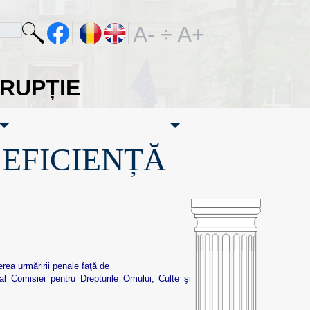
A-
÷
A+
ORUPȚIE
·EFICIENȚĂ
ea urmăririi penale faţă de
al Comisiei pentru Drepturile Omului, Culte şi