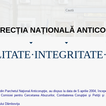
IRECȚIA NAȚIONALĂ ANTIC
ITATE·INTEGRITATE
rchetul Naţional Anticorupţie, au dispus la data de 5 aprilie 2004, începer
omisiei pentru Cercetarea Abuzurilor, Combaterea Corupţiei şi Petiţii şi 
ului Dâmboviţa