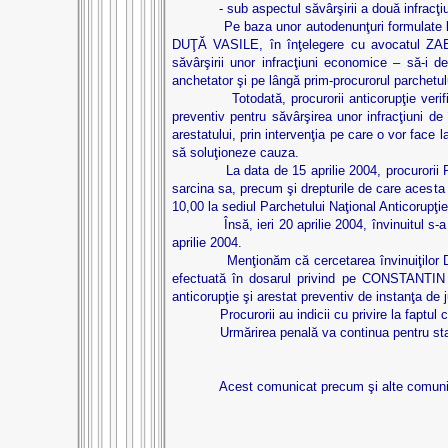
- sub aspectul săvârşirii a două infracţiu
Pe baza unor autodenunţuri formulate la Parche
DUŢĂ VASILE, în înţelegere cu avocatul ZABĂU
săvârşirii unor infracţiuni economice – să-i
anchetator şi pe lângă prim-procurorul parchetulu
Totodată, procurorii anticorupţie verifică 
preventiv pentru săvârşirea unor infracţiuni d
arestatului, prin intervenţia pe care o vor face
să soluţioneze cauza.
La data de 15 aprilie 2004, procurorii Parche
sarcina sa, precum şi drepturile de care acesta 
10,00 la sediul Parchetului Naţional Anticorupţie
Însă, ieri 20 aprilie 2004, învinuitul s-a pre
aprilie 2004.
Menţionăm că cercetarea învinuiţilor DUŢĂ 
efectuată în dosarul privind pe CONSTANTIN D
anticorupţie şi arestat preventiv de instanţa de 
Procurorii au indicii cu privire la faptul că î
Urmărirea penală va continua pentru stabilirea
Acest comunicat precum şi alte comunicate de