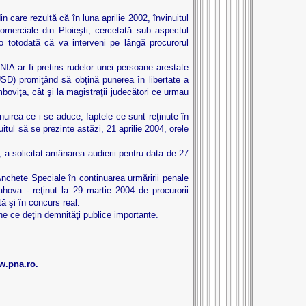
are rezultă că în luna aprilie 2002, învinuitul
merciale din Ploieşti, cercetată sub aspectul
 totodată că va interveni pe lângă procurorul
ar fi pretins rudelor unei persoane arestate
USD) promiţând să obţină punerea în libertate a
boviţa, cât şi la magistraţii judecători ce urmau
rea ce i se aduce, faptele ce sunt reţinute în
tul să se prezinte astăzi, 21 aprilie 2004, orele
a solicitat amânarea audierii pentru data de 27
te Speciale în continuarea urmăririi penale
ova - reţinut la 29 martie 2004 de procurorii
tă şi în concurs real.
e ce deţin demnităţi publice importante.
w.pna.ro
.