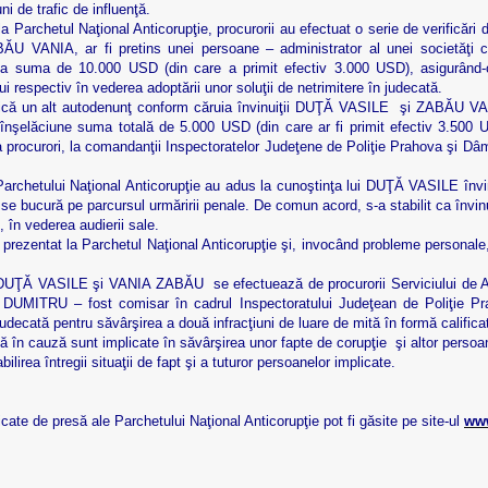
ni de trafic de influenţă.
tul Naţional Anticorupţie, procurorii au efectuat o serie de verificări din c
 VANIA, ar fi pretins unei persoane – administrator al unei societăţi co
 dea suma de 10.000 USD (din care a primit efectiv 3.000 USD), asigurând-o
i respectiv în vederea adoptării unor soluţii de netrimitere în judecată.
un alt autodenunţ conform căruia învinuiţii DUŢĂ VASILE şi ZABĂU VANIA 
e înşelăciune suma totală de 5.000 USD (din care ar fi primit efectiv 3.500 
 la procurori, la comandanţii Inspectoratelor Judeţene de Poliţie Prahova şi Dâm
tului Naţional Anticorupţie au adus la cunoştinţa lui DUŢĂ VASILE învinui
se bucură pe parcursul urmăririi penale. De comun acord, s-a stabilit ca învinui
, în vederea audierii sale.
zentat la Parchetul Naţional Anticorupţie şi, invocând probleme personale, 
VASILE şi VANIA ZABĂU se efectuează de procurorii Serviciului de Anche
UMITRU – fost comisar în cadrul Inspectoratului Judeţean de Poliţie Prah
judecată pentru săvârşirea a două infracţiuni de luare de mită în formă califica
n cauză sunt implicate în săvârşirea unor fapte de corupţie şi altor persoan
 întregii situaţii de fapt şi a tuturor persoanelor implicate.
 presă ale Parchetului Naţional Anticorupţie pot fi găsite pe site-ul
ww