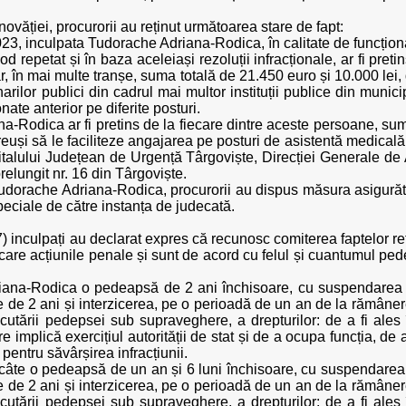
ovăției, procurorii au reținut următoarea stare de fapt:
23, inculpata Tudorache Adriana-Rodica, în calitate de funcțio
repetat și în baza aceleiași rezoluții infracționale, ar fi pret
erar, în mai multe tranșe, suma totală de 21.450 euro și 10.000 le
rilor publici din cadrul mai multor instituții publice din munic
te anterior pe diferite posturi.
na-Rodica ar fi pretins de la fiecare dintre aceste persoane, su
euși să le faciliteze angajarea pe posturi de asistentă medicală
italului Județean de Urgență Târgoviște, Direcției Generale de A
elungit nr. 16 din Târgoviște.
 Tudorache Adriana-Rodica, procurorii au dispus măsura asigurăt
peciale de către instanța de judecată.
7) inculpați au declarat expres că recunosc comiterea faptelor reț
șcare acțiunile penale și sunt de acord cu felul și cuantumul pe
riana-Rodica o pedeapsă de 2 ani închisoare, cu suspendarea
de 2 ani și interzicerea, pe o perioadă de un an de la rămâner
tării pedepsei sub supraveghere, a drepturilor: de a fi ales în
re implică exercițiul autorității de stat și de a ocupa funcția, de
 pentru săvârșirea infracțiunii.
ați câte o pedeapsă de un an și 6 luni închisoare, cu suspendar
de 2 ani și interzicerea, pe o perioadă de un an de la rămâner
tării pedepsei sub supraveghere, a drepturilor: de a fi ales în