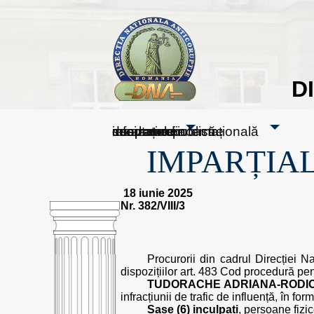
D
sesizați-ne
despre noi
rezultatele noastre
mass media
informare publică
cooperare internațională
IMPARȚIAL
18 iunie 2025
Nr. 382/VIII/3
Procurorii din cadrul Direcției N
dispozițiilor art. 483 Cod procedură pen
TUDORACHE ADRIANA-RODI
infracțiunii de trafic de influență, în fo
Șase (6) inculpați
, persoane fizic