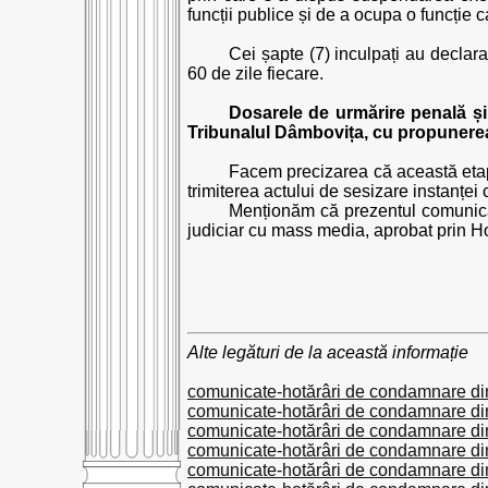
funcții publice și de a ocupa o funcție ca
Cei șapte (7) inculpați au declar
60 de zile fiecare.
Dosarele de urmărire penală și 
Tribunalul Dâmbovița, cu propunerea
Facem precizarea că această etap
trimiterea actului de sesizare instanței
Menționăm că prezentul comunicat a
judiciar cu mass media, aprobat prin Ho
Alte legături de la această informație
comunicate-hotărâri de condamnare din
comunicate-hotărâri de condamnare din
comunicate-hotărâri de condamnare din
comunicate-hotărâri de condamnare din
comunicate-hotărâri de condamnare din