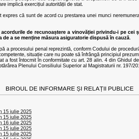
re implică exercițiul autorității de stat.
at expres că sunt de acord cu prestarea unei munci neremunerat
acordurile de recunoaștere a vinovăției privindu-i pe cei șa
 de a se menține măsura asiguratorie dispusă în cauză
.
ă a procesului penal reprezintă, conform Codului de procedură 
 competente, situație care nu poate să înfrângă principiul prezum
 fost întocmit în conformitate cu art. 28 alin. 4 din Ghidul de 
tărârea Plenului Consiliului Superior al Magistraturii nr. 197/20
BIROUL DE INFORMARE ȘI RELAȚII PUBLICE
 15 iulie 2025
 15 iulie 2025
 16 iulie 2025
 15 iulie 2025
 15 iulie 2025