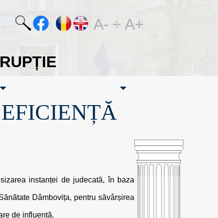
A-
÷
A+
ORUPȚIE
·EFICIENȚĂ
sesizarea instanței de judecată, în baza
e Sănătate Dâmbovița, pentru săvârșirea
are de influență.