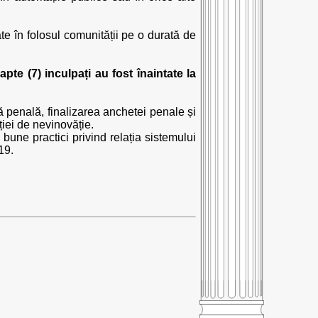
e în folosul comunității pe o durată de
pte (7) inculpați au fost înaintate la
penală, finalizarea anchetei penale și
ției de nevinovăție.
bune practici privind relația sistemului
19.