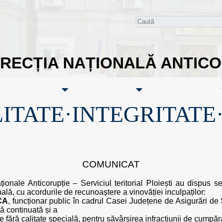
IRECȚIA NAȚIONALĂ ANTIC
ITATE·INTEGRITATE
COMUNICAT
aționale Anticorupție – Serviciul teritorial Ploiești au dispus 
ală, cu acordurile de recunoaștere a vinovăției inculpaților:
CA
, funcționar public în cadrul Casei Județene de Asigurări d
rmă continuată și a
e fără calitate specială, pentru săvârșirea infracțiunii de cumpăr