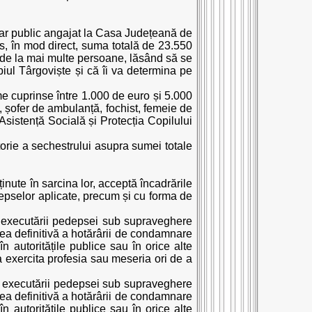
nar public angajat la Casa Județeană de
ins, în mod direct, suma totală de 23.550
i, de la mai multe persoane, lăsând să se
ipiul Târgoviște și că îi va determina pe
me cuprinse între 1.000 de euro și 5.000
, șofer de ambulanță, fochist, femeie de
sistență Socială și Protecția Copilului
orie a sechestrului asupra sumei totale
inute în sarcina lor, acceptă încadrările
depselor aplicate, precum și cu forma de
 executării pedepsei sub supraveghere
ea definitivă a hotărârii de condamnare
 autoritățile publice sau în orice alte
 a exercita profesia sau meseria ori de a
ea executării pedepsei sub supraveghere
ea definitivă a hotărârii de condamnare
 autoritățile publice sau în orice alte