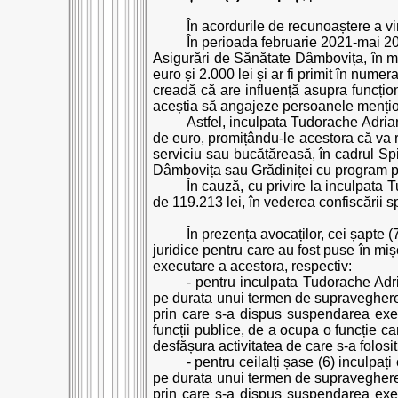
În acordurile de recunoaștere a vin
În perioada februarie 2021-mai 20
Asigurări de Sănătate Dâmbovița, în mod 
euro și 2.000 lei și ar fi primit în num
creadă că are influență asupra funcționa
aceștia să angajeze persoanele menționa
Astfel, inculpata Tudorache Adria
de euro, promițându-le acestora că va r
serviciu sau bucătăreasă, în cadrul Sp
Dâmbovița sau Grădiniței cu program pr
În cauză, cu privire la inculpata
de 119.213 lei, în vederea confiscării s
În prezența avocaților, cei șapte (
juridice pentru care au fost puse în mi
executare a acestora, respectiv:
- pentru inculpata Tudorache Ad
pe durata unui termen de supraveghere 
prin care s-a dispus suspendarea execu
funcții publice, de a ocupa o funcție ca
desfășura activitatea de care s-a folosit
- pentru ceilalți șase (6) inculp
pe durata unui termen de supraveghere 
prin care s-a dispus suspendarea execu