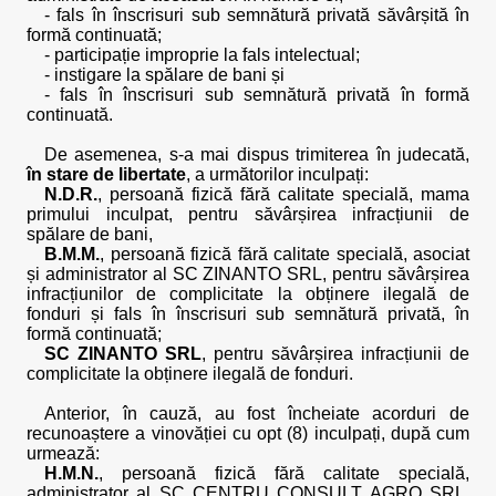
- fals în înscrisuri sub semnătură privată săvârșită în
formă continuată;
- participație improprie la fals intelectual;
- instigare la spălare de bani și
- fals în înscrisuri sub semnătură privată în formă
continuată.
De asemenea, s-a mai dispus trimiterea în judecată,
în stare de libertate
, a următorilor inculpați:
N.D.R.
, persoană fizică fără calitate specială, mama
primului inculpat, pentru săvârșirea infracțiunii de
spălare de bani,
B.M.M.
, persoană fizică fără calitate specială, asociat
și administrator al SC ZINANTO SRL, pentru săvârșirea
infracțiunilor de complicitate la obținere ilegală de
fonduri și fals în înscrisuri sub semnătură privată, în
formă continuată;
SC ZINANTO SRL
, pentru săvârșirea infracțiunii de
complicitate la obținere ilegală de fonduri.
Anterior, în cauză, au fost încheiate acorduri de
recunoaștere a vinovăției cu opt (8) inculpați, după cum
urmează:
H.M.N.
, persoană fizică fără calitate specială,
administrator al SC CENTRU CONSULT AGRO SRL,