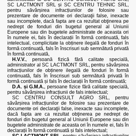
SC LACTMONT SRL și SC CENTRU TEHNIC SRL,
pentru săvârșirea infracțiunilor de folosire sau
prezentare de documente ori declaraţii false, inexacte
sau incomplete, dacă fapta are ca rezultat obţinerea pe
nedrept de fonduri din bugetul general al Uniunii
Europene sau din bugetele administrate de aceasta ori
în numele ei, fals în declarații în formă continuată, fals
intelectual, complicitate la obținere ilegală de fonduri în
formă continuată, fals în înscrisuri sub semnătură privată
în formă continuată,
H.V.V.
, persoană fizică fără calitate specială,
administrator al SC LACTMONT SRL, pentru săvârșirea
infracțiunilor de obținere ilegală de fonduri în formă
continuată, fals în înscrisuri sub semnătură privată în
formă continuată și fals în declarații în formă continuată;
D.A. și G.M.A.
, persoane fizice fără calitate specială,
pentru săvârșirea infracțiunii de fals intelectual;
SC CENTRU CONSULT AGRO SRL, pentru
săvârșirea infracțiunilor de folosire sau prezentare de
documente ori declaraţii false, inexacte sau incomplete,
dacă fapta are ca rezultat obţinerea pe nedrept de
fonduri din bugetul general al Uniunii Europene sau din
bugetele administrate de aceasta ori în numele ei, fals în
declarații în formă continuată și fals intelectual;
SC LACTMONT SRL
, pentru săvârșirea infracțiunilor