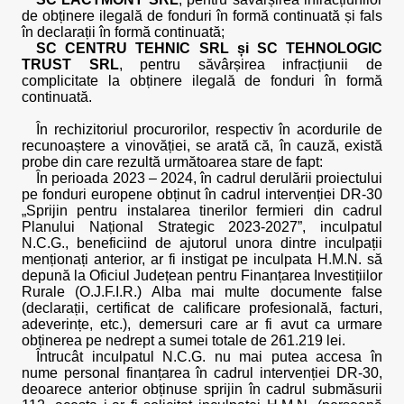
de obținere ilegală de fonduri în formă continuată și fals
în declarații în formă continuată;
SC CENTRU TEHNIC SRL și SC TEHNOLOGIC
TRUST SRL
, pentru săvârșirea infracțiunii de
complicitate la obținere ilegală de fonduri în formă
continuată.
În rechizitoriul procurorilor, respectiv în acordurile de
recunoaștere a vinovăției, se arată că, în cauză, există
probe din care rezultă următoarea stare de fapt:
În perioada 2023 – 2024, în cadrul derulării proiectului
pe fonduri europene obținut în cadrul intervenției DR-30
„Sprijin pentru instalarea tinerilor fermieri din cadrul
Planului Național Strategic 2023-2027”, inculpatul
N.C.G., beneficiind de ajutorul unora dintre inculpații
menționați anterior, ar fi instigat pe inculpata H.M.N. să
depună la Oficiul Județean pentru Finanțarea Investițiilor
Rurale (O.J.F.I.R.) Alba mai multe documente false
(declarații, certificat de calificare profesională, facturi,
adeverințe, etc.), demersuri care ar fi avut ca urmare
obținerea pe nedrept a sumei totale de 261.219 lei.
Întrucât inculpatul N.C.G. nu mai putea accesa în
nume personal finanțarea în cadrul intervenției DR-30,
deoarece anterior obținuse sprijin în cadrul submăsurii