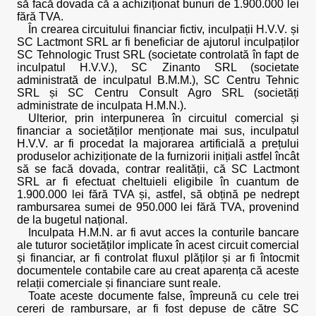
să facă dovada că a achiziționat bunuri de 1.900.000 lei
fără TVA.
În crearea circuitului financiar fictiv, inculpații H.V.V. și
SC Lactmont SRL ar fi beneficiar de ajutorul inculpaților
SC Tehnologic Trust SRL (societate controlată în fapt de
inculpatul H.V.V.), SC Zinanto SRL (societate
administrată de inculpatul B.M.M.), SC Centru Tehnic
SRL și SC Centru Consult Agro SRL (societăți
administrate de inculpata H.M.N.).
Ulterior, prin interpunerea în circuitul comercial și
financiar a societăților menționate mai sus, inculpatul
H.V.V. ar fi procedat la majorarea artificială a prețului
produselor achiziționate de la furnizorii inițiali astfel încât
să se facă dovada, contrar realității, că SC Lactmont
SRL ar fi efectuat cheltuieli eligibile în cuantum de
1.900.000 lei fără TVA și, astfel, să obțină pe nedrept
rambursarea sumei de 950.000 lei fără TVA, provenind
de la bugetul național.
Inculpata H.M.N. ar fi avut acces la conturile bancare
ale tuturor societăților implicate în acest circuit comercial
și financiar, ar fi controlat fluxul plăților și ar fi întocmit
documentele contabile care au creat aparența că aceste
relații comerciale și financiare sunt reale.
Toate aceste documente false, împreună cu cele trei
cereri de rambursare, ar fi fost depuse de către SC