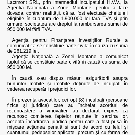
Lactmont SRL, prin intermediul inculpatului H.V.V., la
Agenția Națională a Zonei Montane, pentru a face
dovada, contrar realității, că au fost efectuate cheltuieli
eligibile în cuantum de 1.900.000 lei fără TVA și prin
urmare, societatea are dreptul la rambursarea sumei de
950.000 lei fără TVA.
Agenția pentru Finanțarea Investițiilor Rurale a
comunicat că se constituie parte civilă în cauză cu suma
de 261.219 lei.
Agenția Națională a Zonei Montane a comunicat
faptul că se constituie parte civilă în cauză cu suma de
950.000 lei.
În cauză s-au dispus măsuri asigurătorii asupra
bunurilor mobile și imobile deținute de inculpați în
vederea recuperării prejudiciilor.
În prezența avocaților, cei opt (8) inculpați (persoane
fizice și juridice) care au încheiat acorduri de
recunoaștere a vinovăției, au declarat expres că
recunosc comiterea faptelor reținute în sarcina lor,
acceptă încadrarea juridică pentru care a fost pusă în
mișcare acțiunea penală și sunt de acord cu felul și
cuantumul pedepselor aplicate, precum și cu forma de