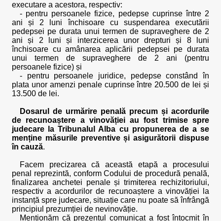
executare a acestora, respectiv:
- pentru persoanele fizice, pedepse cuprinse între 2
ani și 2 luni închisoare cu suspendarea executării
pedepsei pe durata unui termen de supraveghere de 2
ani și 2 luni și interzicerea unor drepturi și 8 luni
închisoare cu amânarea aplicării pedepsei pe durata
unui termen de supraveghere de 2 ani (pentru
persoanele fizice) și
- pentru persoanele juridice, pedepse constând în
plata unor amenzi penale cuprinse între 20.500 de lei și
13.500 de lei.
Dosarul de urmărire penală precum și acordurile
de recunoaștere a vinovăției au fost trimise spre
judecare la Tribunalul Alba cu propunerea de a se
menține măsurile preventive și asigurătorii dispuse
în cauză
.
Facem precizarea că această etapă a procesului
penal reprezintă, conform Codului de procedură penală,
finalizarea anchetei penale și trimiterea rechizitoriului,
respectiv a acordurilor de recunoaștere a vinovăției la
instanță spre judecare, situație care nu poate să înfrângă
principiul prezumției de nevinovăție.
Menționăm că prezentul comunicat a fost întocmit în