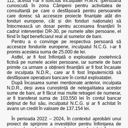
112, acesta i-ar fi solicitat inculpatei H.M.N. (persoană
cunoscută în zona Câmpeni pentru activitatea de
consultanță pe care o desfășoară pentru persoanele
care doresc să acceseze proiecte finanțate atât din
fonduri europene, cât și din fonduri naționale) să
întocmească un dosar pentru accesarea finanțării în
cadrul intervenției DR-30, pe numele altei persoane, el
fiind în fapt beneficiarul real al sumelor de bani.
Pentru a o convinge pe respectiva persoană să
acceseze fondurile europene, inculpatul N.C.G. i-ar fi
promis acesteia suma de 25.000 de lei.
Astfel, ar fi fost înființată o exploatație zootehnică
fictivă pe numele acelei persoane, iar sumele de bani
primite ca urmare a obținerii finanțării ar fi fost încasate
de inculpata N.D.R., care ar fi fost împuternicită să
desfășoare operațiuni bancare în contul exploatației.
După încasarea sumei menționate anterior, inculpata
N.D.R., deși avea cunoștință de nelegalitatea acestor
sume de bani, ar fi făcut mai multe retrageri de numerar,
ar fi transferat suma de 103.550 lei în contul bancar
deținut de fiul său, inculpatul N.C.G. și ar fi achitat în
avans un credit în valoare de 137.154 lei.
În perioada 2022 – 2024, în contextul aprobării unui
proiect de sprijinire a investițiilor pentru înființarea de