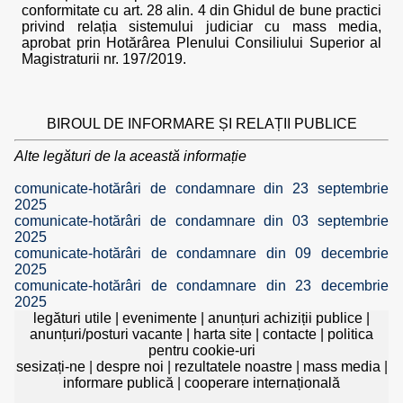
conformitate cu art. 28 alin. 4 din Ghidul de bune practici
privind relația sistemului judiciar cu mass media,
aprobat prin Hotărârea Plenului Consiliului Superior al
Magistraturii nr. 197/2019.
BIROUL DE INFORMARE ȘI RELAȚII PUBLICE
Alte legături de la această informație
comunicate-hotărâri de condamnare din 23 septembrie
2025
comunicate-hotărâri de condamnare din 03 septembrie
2025
comunicate-hotărâri de condamnare din 09 decembrie
2025
comunicate-hotărâri de condamnare din 23 decembrie
2025
legături utile
|
evenimente
|
anunțuri achiziții publice
|
anunțuri/posturi vacante
|
harta site
|
contacte
|
politica
pentru cookie-uri
sesizați-ne
|
despre noi
|
rezultatele noastre
|
mass media
|
informare publică
|
cooperare internațională