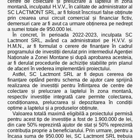
centre de colectare și prelucrare a laptelui în zona
montană, inculpatul H.V.V., în calitate de administrator al
SC LACTMONT SRL, ar fi folosit înscrisuri false obținute
prin crearea unui circuit comercial și financiar fictiv,
demersuri care ar fi avut ca urmare obținerea pe nedrept
a sumei totale de 950.000 lei.
În concret, în perioada 2022-2023, inculpata SC
Lactmont SRL, având ca administratori pe H.V.V. și
H.M.N., ar fi formulat o cerere de finanțare în cadrul
programului de investiții derulat prin intermediul Agenției
Naționale a Zonei Montane și după aprobarea acesteia,
ar fi derulat procedurile de achiziție stabilite prin planul
de afaceri în vederea implementării proiectului.
Astfel, SC Lactmont SRL ar fi depus cererea de
finanțare optând pentru schema de ajutor care sprijină
realizarea de investiții pentru înființarea de centre de
colectare și prelucrare a laptelui în zona montană,
respectiv investiție integrată care permite colectarea,
condiționarea, prelucrarea și depozitarea în condiții
optime a laptelui și a produselor obținute.
Valoarea totală maximă eligibilă a proiectului permisă
pentru acest tip de investiție a fost de 1.900.000 de lei,
din care 50% reprezintă ajutor de stat și 50% reprezintă
contribuția proprie a beneficiarului. Prin urmare, pentru a
încasa suma de 950.000 lei, SC Lactmont SRL trebuia