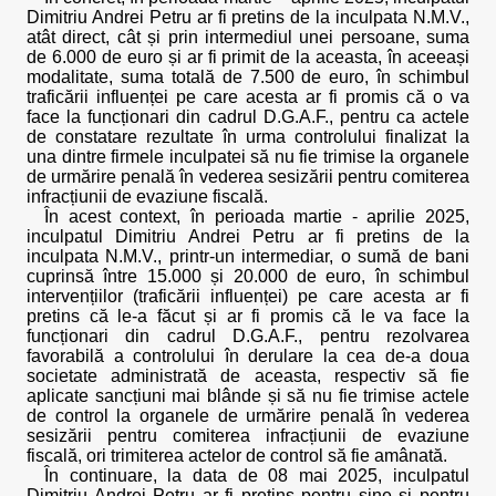
Dimitriu Andrei Petru ar fi pretins de la inculpata N.M.V.,
atât direct, cât și prin intermediul unei persoane, suma
de 6.000 de euro și ar fi primit de la aceasta, în aceeași
modalitate, suma totală de 7.500 de euro, în schimbul
traficării influenței pe care acesta ar fi promis că o va
face la funcționari din cadrul D.G.A.F., pentru ca actele
de constatare rezultate în urma controlului finalizat la
una dintre firmele inculpatei să nu fie trimise la organele
de urmărire penală în vederea sesizării pentru comiterea
infracțiunii de evaziune fiscală.
În acest context, în perioada martie - aprilie 2025,
inculpatul Dimitriu Andrei Petru ar fi pretins de la
inculpata N.M.V., printr-un intermediar, o sumă de bani
cuprinsă între 15.000 și 20.000 de euro, în schimbul
intervențiilor (traficării influenței) pe care acesta ar fi
pretins că le-a făcut și ar fi promis că le va face la
funcționari din cadrul D.G.A.F., pentru rezolvarea
favorabilă a controlului în derulare la cea de-a doua
societate administrată de aceasta, respectiv să fie
aplicate sancțiuni mai blânde și să nu fie trimise actele
de control la organele de urmărire penală în vederea
sesizării pentru comiterea infracțiunii de evaziune
fiscală, ori trimiterea actelor de control să fie amânată.
În continuare, la data de 08 mai 2025, inculpatul
Dimitriu Andrei Petru ar fi pretins pentru sine și pentru