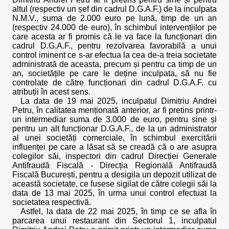
altul (respectiv un șef din cadrul D.G.A.F.) de la inculpata
N.M.V., suma de 2.000 euro pe lună, timp de un an
(respectiv 24.000 de euro), în schimbul intervențiilor pe
care acesta ar fi promis că le va face la funcționari din
cadrul D.G.A.F., pentru rezolvarea favorabilă a unui
control iminent ce s-ar efectua la cea de-a treia societate
administrată de aceasta, precum și pentru ca timp de un
an, societățile pe care le deține inculpata, să nu fie
controlate de către funcționari din cadrul D.G.A.F. cu
atribuții în acest sens.
La data de 19 mai 2025, inculpatul Dimitriu Andrei
Petru, în calitatea menționată anterior, ar fi pretins printr-
un intermediar suma de 3.000 de euro, pentru sine și
pentru un alt funcționar D.G.A.F., de la un administrator
al unei societăți comerciale, în schimbul exercitării
influenței pe care a lăsat să se creadă că o are asupra
colegilor săi, inspectori din cadrul Direcției Generale
Antifraudă Fiscală - Direcția Regională Antifraudă
Fiscală București, pentru a desigila un depozit utilizat de
această societate, ce fusese sigilat de către colegii săi la
data de 13 mai 2025, în urma unui control efectuat la
societatea respectivă.
Astfel, la data de 22 mai 2025, în timp ce se afla în
parcarea unui restaurant din Sectorul 1, inculpatul