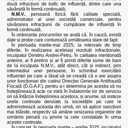
două infracțiuni de trafic de influență, dintre care una
săvârșită în formă continuată;
N.M.V.
, persoană fizică fără calitate specială,
administrator al unei societăți comerciale, pentru
săvârșirea infracțiunii de cumpărare de influență în
formă continuată.
În ordonanța procurorilor se arată că, în cauză, există
date și probe care conturează următoarea stare de fapt:
În perioada martie-mai 2025, la intervale de timp
diferite, în realizarea aceleiași rezoluții infracționale,
inculpatul Dimitriu Andrei-Petru, în calitatea menționată
anterior, ar fi pretins și ar fi primit diferite sume de bani
de la inculpata N.M.V., atât direct, cât și indirect, prin
intermediul unei persoane, în schimbul exercitării
influenței pe care a lăsat să se creadă că o are asupra
unor funcționari din cadrul Direcției Generale Antifraudă
Fiscală (D.G.A.F.), pentru a-i determina pe aceștia să nu
îndeplinească acte ce intră în îndatoririle lor de serviciu
ori să întârzie îndeplinirea acestora, și anume, să sisteze
unele controale derulate la societățile pe care le
administrează aceasta din urmă, ori să aplice sancțiuni
mai blânde, respectiv să amâne sesizarea organelor de
urmărire penală cu privire la cele constatate în urma
acestor controale.
În concret, în perioada martie – aprilie 2025, inculpatul