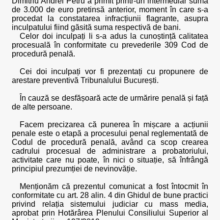
Dimitriu Andrei Petru a primit printr-un intermediar suma
de 3.000 de euro pretinsă anterior, moment în care s-a
procedat la constatarea infracțiunii flagrante, asupra
inculpatului fiind găsită suma respectivă de bani.
Celor doi inculpați li s-a adus la cunoștință calitatea
procesuală în conformitate cu prevederile 309 Cod de
procedură penală.
Cei doi inculpați vor fi prezentați cu propunere de
arestare preventivă Tribunalului București.
În cauză se desfășoară acte de urmărire penală și față
de alte persoane.
Facem precizarea că punerea în mișcare a acțiunii
penale este o etapă a procesului penal reglementată de
Codul de procedură penală, având ca scop crearea
cadrului procesual de administrare a probatoriului,
activitate care nu poate, în nici o situație, să înfrângă
principiul prezumției de nevinovăție.
Menționăm că prezentul comunicat a fost întocmit în
conformitate cu art. 28 alin. 4 din Ghidul de bune practici
privind relația sistemului judiciar cu mass media,
aprobat prin Hotărârea Plenului Consiliului Superior al