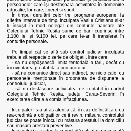
persoanelor care își desfășoară activitatea în domeniile
educație, formare, tineret și sport.
În timpul derulării celor trei programe europene, la
diferite intervale de timp, inculpata Vasile Cristiana și-ar
fi însușit în mod nelegal din conturile bancare ale
Colegiului Tehnic Reșița sume de bani cuprinse între
1.100 lei și 9.100 lei, pe care le-ar fi transferat în
conturile personale.
Pe timpul cât se află sub control judiciar, inculpata
trebuie să respecte o serie de obligații, între care:
- să nu depășească limita teritorială a țării, decât cu
încuviințarea prealabilă a procurorului,
- să nu comunice direct sau indirect, pe nicio cale, cu
persoanele menționate în ordonanța de dispunere a
controlului judiciar,
- să nu desfășoare activitatea de contabil în cadrul
Colegiului Tehnic Reșița, județul Caras-Severin, în
exercitarea căreia a comis infracțiunea.
Inculpatei i s-a atras atenția că, în caz de încălcare cu
rea-credință a obligațiilor ce îi revin, măsura controlului
judiciar se poate înlocui cu măsura arestului la domiciliu
sau măsura arestării preventive.
Inculpatei i s-a adus la cunoștință calitatea procesuală