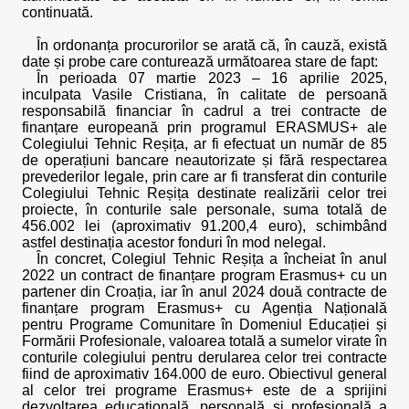
continuată.
În ordonanța procurorilor se arată că, în cauză, există
date și probe care conturează următoarea stare de fapt:
În perioada 07 martie 2023 – 16 aprilie 2025,
inculpata Vasile Cristiana, în calitate de persoană
responsabilă financiar în cadrul a trei contracte de
finanțare europeană prin programul ERASMUS+ ale
Colegiului Tehnic Reșița, ar fi efectuat un număr de 85
de operațiuni bancare neautorizate și fără respectarea
prevederilor legale, prin care ar fi transferat din conturile
Colegiului Tehnic Reșița destinate realizării celor trei
proiecte, în conturile sale personale, suma totală de
456.002 lei (aproximativ 91.200,4 euro), schimbând
astfel destinația acestor fonduri în mod nelegal.
În concret, Colegiul Tehnic Reșița a încheiat în anul
2022 un contract de finanțare program Erasmus+ cu un
partener din Croația, iar în anul 2024 două contracte de
finanțare program Erasmus+ cu Agenția Națională
pentru Programe Comunitare în Domeniul Educației și
Formării Profesionale, valoarea totală a sumelor virate în
conturile colegiului pentru derularea celor trei contracte
fiind de aproximativ 164.000 de euro. Obiectivul general
al celor trei programe Erasmus+ este de a sprijini
dezvoltarea educațională, personală și profesională a