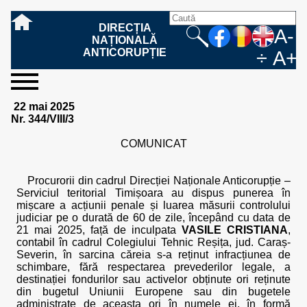
DIRECȚIA
A-
NAȚIONALĂ
ANTICORUPȚIE
÷
A+
sesizați-
despre
rezultatele
mass
informare
cooperare
Ce
Cum
Cum
Ce
Fazele
Ce
Care sunt
Cum
Cine
Cu ce
Sursele
Structura
Conducerea
Structuri
Cadrul
Resurse
Resurse
Integritate
Rapoarte
Hotărâri
Biroul de
Comunicate
Model de
Drept
Evenimente
Persoana
Model
Raportul
Legea
Protecția
Modalități
Programe
Evenimente
Cadrul legal
22 mai 2025
ne
noi
noastre
media
publică
internațională
înseamnă
sesizați
este
trebuie
procesului
urmează
drepturile și
sprijiniți
lucrează
se
de
teritoriale
legal
financiare
umane
instituțională
de
penale
informare
de presă
acreditare
la
responsabilă
solicitare
anual
544/2001
datelor
de
internaționale
internațional
Nr. 344/VIII/3
fapta de
o faptă
protejat
să
penal
după ce
obligațiile
DNA
la DNA?
ocupă
informații
și achiziții
activitate
definitive
și relații
replică
cu
informații
privind
și norme
cu
contestare
corupție
de
cel care
conțină o
sesizez
persoanelor
oferind
DNA?
ale DNA
publice
în cauze
publice -
informarea
în baza
aplicarea
de
caracter
a
COMUNICAT
corupție?
denunță?
sesizare?
o faptă
în procesul
date
de
Contacte
publică
Legii
Legii
aplicare
personal
răspunsului
de
penal?
despre
corupție
544/2001
544/2001
oferit în
corupție?
posibile
baza Legii
Procurorii din cadrul Direcției Naționale Anticorupție –
fapte de
544/2001
Serviciul teritorial Timișoara au dispus punerea în
corupție?
mișcare a acțiunii penale și luarea măsurii controlului
judiciar pe o durată de 60 de zile, începând cu data de
21 mai 2025, față de inculpata
VASILE CRISTIANA
,
contabil în cadrul Colegiului Tehnic Reșița, jud. Caraș-
Severin, în sarcina căreia s-a reținut infracțiunea de
schimbare, fără respectarea prevederilor legale, a
destinației fondurilor sau activelor obținute ori reținute
din bugetul Uniunii Europene sau din bugetele
administrate de aceasta ori în numele ei, în formă