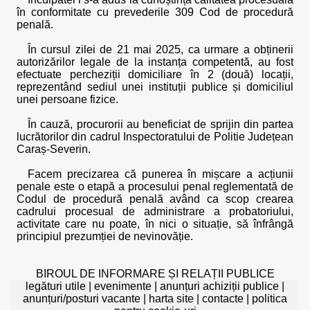
în conformitate cu prevederile 309 Cod de procedură
penală.
În cursul zilei de 21 mai 2025, ca urmare a obținerii
autorizărilor legale de la instanța competentă, au fost
efectuate percheziții domiciliare în 2 (două) locații,
reprezentând sediul unei instituții publice și domiciliul
unei persoane fizice.
În cauză, procurorii au beneficiat de sprijin din partea
lucrătorilor din cadrul Inspectoratului de Politie Județean
Caraș-Severin.
Facem precizarea că punerea în mișcare a acțiunii
penale este o etapă a procesului penal reglementată de
Codul de procedură penală având ca scop crearea
cadrului procesual de administrare a probatoriului,
activitate care nu poate, în nici o situație, să înfrângă
principiul prezumției de nevinovăție.
BIROUL DE INFORMARE ȘI RELAȚII PUBLICE
legături utile
|
evenimente
|
anunțuri achiziții publice
|
anunțuri/posturi vacante
|
harta site
|
contacte
|
politica