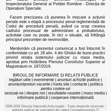
Inspectoratului General al Poliției Române - Direcția de
Operațiuni Speciale.
Facem precizarea că punerea în mișcare a acțiunii
penale este o etapă a procesului penal reglementată de
Codul de procedură penală, având ca scop crearea
cadrului procesual de administrare a probatoriului,
activitate care nu poate, în nici o situație, să înfrângă
principiul prezumției de nevinovăție.
Menționăm că prezentul comunicat a fost întocmit în
conformitate cu art. 28 alin. 4 din Ghidul de bune practici
privind relația sistemului judiciar cu mass media,
aprobat prin Hotărârea Plenului Consiliului Superior al
Magistraturii nr. 197/2019.
BIROUL DE INFORMARE ȘI RELAȚII PUBLICE
legături utile
|
evenimente
|
anunțuri achiziții publice
|
anunțuri/posturi vacante
|
harta site
|
contacte
|
politica
pentru cookie-uri
sesizați-ne
|
despre noi
|
rezultatele noastre
|
mass media
|
informare publică
|
cooperare internațională
2005-2026 Direcția Națională Anticorupție - Toate drepturile rezervate -
website realizat de specialiști din cadrul Compartimentului IT