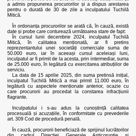
a admis propunerea procurorilor și a dispus arestarea
pentru o durată de 30 de zile a inculpatului Tuchilă
Mitică.
În ordonanța procurorilor se arată că, în cauză, există
date și probe care conturează următoarea stare de fapt:
În cursul lunii decembrie 2024, inculpatul Tuchilă
Mitică, în calitatea menționată, ar fi pretins
reprezentantului unei societăți comerciale suma de
50.000 euro, iar în aceeași cursul aceleiași luni,
inculpatul ar fi primit de la acesta, prin intermediar, suma
de 25.000 euro, în legătură cu exercitarea atribuțiilor de
serviciu.
La data de 15 aprilie 2025, din suma pretinsă inițial,
inculpatul Tuchilă Mitică a mai primit 11.000 euro, în
legătură cu aspectele menționate anterior, ocazie cu
care procurorii au procedat la constarea infracțiunii
flagrante.
Inculpatului i s-au adus la cunoștință calitatea
procesuală și acuzațiile, în conformitate cu prevederile
art. 309 Cod de procedură penală.
În cauză, procurorii beneficiază de sprijinul lucrătorilor
din cadrul Direcției Generale Anticorupție și