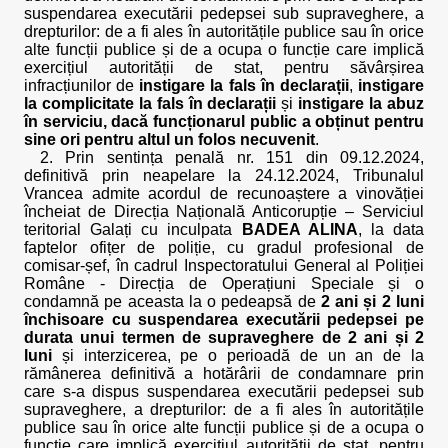
suspendarea executării pedepsei sub supraveghere, a
drepturilor: de a fi ales în autoritățile publice sau în orice
alte funcții publice și de a ocupa o funcție care implică
exercițiul autorității de stat, pentru săvârșirea
infracțiunilor de
instigare la fals în declarații
,
instigare
la complicitate la fals în declarații
și
instigare la abuz
în serviciu, dacă funcționarul public a obținut pentru
sine ori pentru altul un folos necuvenit
.
2. Prin sentința penală nr. 151 din 09.12.2024,
definitivă prin neapelare la 24.12.2024, Tribunalul
Vrancea admite acordul de recunoaștere a vinovăției
încheiat de Direcția Națională Anticorupție – Serviciul
teritorial Galați cu inculpata
BADEA ALINA
, la data
faptelor ofițer de poliție, cu gradul profesional de
comisar-șef, în cadrul Inspectoratului General al Poliției
Române - Direcția de Operațiuni Speciale și o
condamnă pe aceasta la o pedeapsă de
2 ani și 2 luni
închisoare cu suspendarea executării pedepsei pe
durata unui termen de supraveghere de 2 ani și 2
luni
și interzicerea, pe o perioadă de un an de la
rămânerea definitivă a hotărârii de condamnare prin
care s-a dispus suspendarea executării pedepsei sub
supraveghere, a drepturilor: de a fi ales în autoritățile
publice sau în orice alte funcții publice și de a ocupa o
funcție care implică exercițiul autorității de stat, pentru