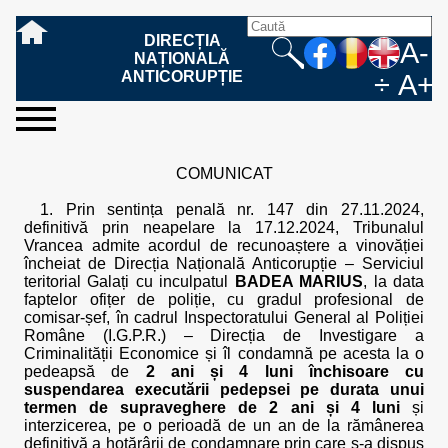
DIRECȚIA
A-
NAȚIONALĂ
ANTICORUPȚIE
÷
A+
sesizați-
despre
rezultatele
mass
informare
cooperare
Ce
Cum
Cum
Ce
Fazele
Ce
Care sunt
Cum
Cine
Cu ce
Sursele
Structura
Conducerea
Structuri
Cadrul
Resurse
Resurse
Integritate
Rapoarte
Hotărâri
Biroul de
Comunicate
Model de
Drept
Evenimente
Persoana
Model
Raportul
Legea
Protecția
Modalități
Programe
Evenimente
Cadrul legal
ne
noi
noastre
media
publică
internațională
înseamnă
sesizați
este
trebuie
procesului
urmează
drepturile și
sprijiniți
lucrează
se
de
teritoriale
legal
financiare
umane
instituțională
de
penale
informare
de presă
acreditare
la
responsabilă
solicitare
anual
544/2001
datelor
de
internaționale
internațional
COMUNICAT
fapta de
o faptă
protejat
să
penal
după ce
obligațiile
DNA
la DNA?
ocupă
informații
și achiziții
activitate
definitive
și relații
replică
cu
informații
privind
și norme
cu
contestare
corupție
de
cel care
conțină o
sesizez
persoanelor
oferind
DNA?
ale DNA
publice
în cauze
publice -
informarea
în baza
aplicarea
de
caracter
a
1. Prin sentința penală nr. 147 din 27.11.2024,
corupție?
denunță?
sesizare?
o faptă
în procesul
date
de
Contacte
publică
Legii
Legii
aplicare
personal
răspunsului
definitivă prin neapelare la 17.12.2024, Tribunalul
de
penal?
despre
corupție
544/2001
544/2001
oferit în
Vrancea admite acordul de recunoaștere a vinovăției
corupție?
posibile
baza Legii
încheiat de Direcția Națională Anticorupție – Serviciul
fapte de
544/2001
teritorial Galați cu inculpatul
BADEA MARIUS
, la data
corupție?
faptelor ofițer de poliție, cu gradul profesional de
comisar-șef, în cadrul Inspectoratului General al Poliției
Române (I.G.P.R.) – Direcția de Investigare a
Criminalității Economice și îl condamnă pe acesta la o
pedeapsă de
2 ani și 4 luni închisoare cu
suspendarea executării pedepsei pe durata unui
termen de supraveghere de 2 ani și 4 luni
și
interzicerea, pe o perioadă de un an de la rămânerea
definitivă a hotărârii de condamnare prin care s-a dispus