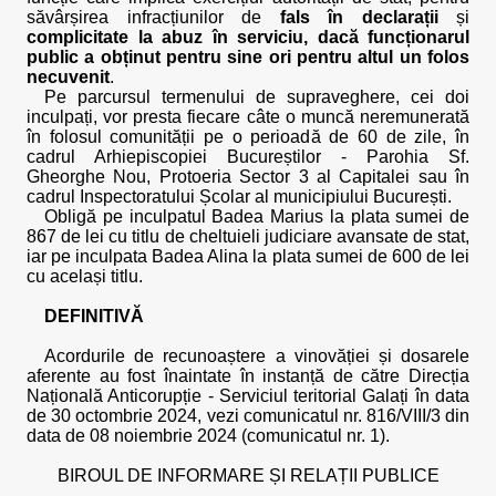
săvârșirea infracțiunilor de
fals în declarații
și
complicitate la abuz în serviciu, dacă funcționarul
public a obținut pentru sine ori pentru altul un folos
necuvenit
.
Pe parcursul termenului de supraveghere, cei doi
inculpați, vor presta fiecare câte o muncă neremunerată
în folosul comunității pe o perioadă de 60 de zile, în
cadrul Arhiepiscopiei Bucureștilor - Parohia Sf.
Gheorghe Nou, Protoeria Sector 3 al Capitalei sau în
cadrul Inspectoratului Școlar al municipiului București.
Obligă pe inculpatul Badea Marius la plata sumei de
867 de lei cu titlu de cheltuieli judiciare avansate de stat,
iar pe inculpata Badea Alina la plata sumei de 600 de lei
cu același titlu.
DEFINITIVĂ
Acordurile de recunoaștere a vinovăției și dosarele
aferente au fost înaintate în instanță de către Direcția
Națională Anticorupție - Serviciul teritorial Galați în data
de 30 octombrie 2024, vezi comunicatul nr. 816/VIII/3 din
data de 08 noiembrie 2024 (comunicatul nr. 1).
BIROUL DE INFORMARE ȘI RELAȚII PUBLICE