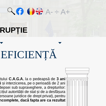
A-
÷
A+
ORUPȚIE
·EFICIENȚĂ
tului
C.A.G.A.
la o pedeapsă de
3 ani
i
și interzicerea, pe o perioadă de 2 ani
depsei sub supraveghere, a drepturilor:
ițiul autorității de stat și de a desfășura
persoane juridice de drept privat), pentru
incomplete, dacă fapta are ca rezultat