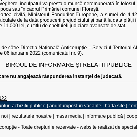
veghere, inculpatul va presta o muncă neremunerată în folosul 
apoca sau în cadrul Primăriei comunei Florești.
 partea civilă, Ministerul Fondurilor Europene, a sumei de 4.
lculate de la data producerii prejudiciului și până la data plății i
 11.000 lei, cu titlu de cheltuieli judiciare avansate de stat.
tă de către Direcția Națională Anticorupție – Serviciul Teritorial
de 06 ianuarie 2022 (comunicatul nr. 9).
BIROUL DE INFORMARE ȘI RELAȚII PUBLICE
 care nu angajează răspunderea instanței de judecată.
022
nțuri achiziții publice
|
anunțuri/posturi vacante
|
harta site
|
con
 noi
|
rezultatele noastre
|
mass media
|
informare publică
|
coop
rupție - Toate drepturile rezervate - website realizat de specia