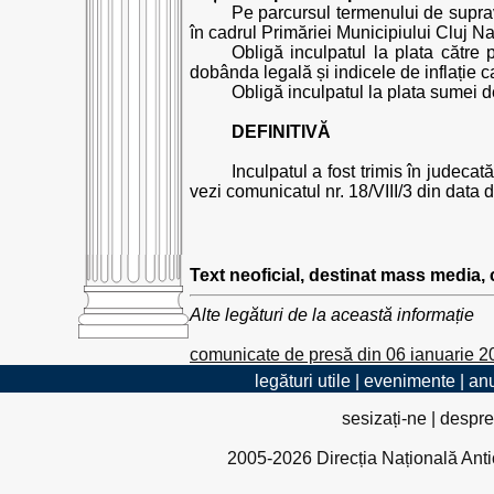
Pe parcursul termenului de supra
în cadrul Primăriei Municipiului Cluj N
Obligă inculpatul la plata către
dobânda legală și indicele de inflație ca
Obligă inculpatul la plata sumei de
DEFINITIVĂ
Inculpatul a fost trimis în judeca
vezi comunicatul nr. 18/VIII/3 din data 
Text neoficial, destinat mass media,
Alte legături de la această informație
comunicate de presă din 06 ianuarie 2
legături utile
|
evenimente
|
anu
sesizați-ne
|
despre
2005-2026 Direcția Națională Antico