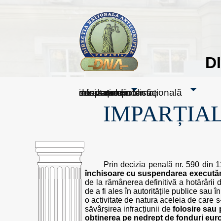
D
sesizați-ne
despre noi
rezultatele noastre
mass media
informare publică
cooperare internațională
IMPARȚIAL
Prin decizia penală nr. 590 din
închisoare cu suspendarea executăr
de la rămânerea definitivă a hotărârii
de a fi ales în autoritățile publice sau î
o activitate de natura aceleia de care s-
săvârșirea infracțiunii de
folosire sau 
obținerea pe nedrept de fonduri eur