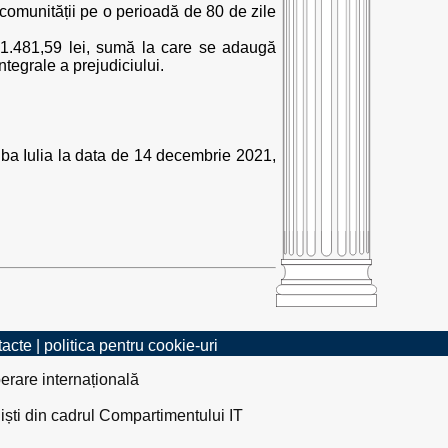
comunității pe o perioadă de 80 de zile
421.481,59 lei, sumă la care se adaugă
ntegrale a prejudiciului.
 Alba Iulia la data de 14 decembrie 2021,
tacte
|
politica pentru cookie-uri
erare internațională
liști din cadrul Compartimentului IT