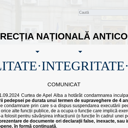
IRECȚIA NAȚIONALĂ ANTIC
ITATE·INTEGRITATE
COMUNICAT
 11.09.2024 Curtea de Apel Alba a hotărât condamnarea inculpa
ii pedepsei pe durata unui termen de supraveghere de 4 an
 de condamnare prin care s-a dispus suspendarea executării pe
n orice alte funcții publice, de a ocupa o funcție care implică exerc
a folosit pentru săvârșirea infracțiunii (o funcție în cadrul unei 
prezentare de documente ori declarații false, inexacte, sau 
opene, în formă continuată
.