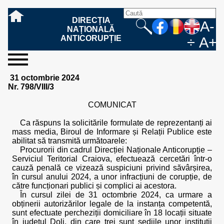
DIRECȚIA
A-
NAȚIONALĂ
ANTICORUPȚIE
÷
A+
sesizați-
despre
rezultatele
mass
informare
cooperare
Ce
Cum
Cum
Ce
Fazele
Ce
Care sunt
Cum
Cine
Cu ce
Sursele
Structura
Conducerea
Structuri
Cadrul
Resurse
Resurse
Integritate
Rapoarte
Hotărâri
Biroul de
Comunicate
Model de
Drept
Evenimente
Persoana
Model
Raportul
Legea
Protecția
Modalități
Programe
Evenimente
Cadrul legal
31 octombrie 2024
ne
noi
noastre
media
publică
internațională
înseamnă
sesizați
este
trebuie
procesului
urmează
drepturile și
sprijiniți
lucrează
se
de
teritoriale
legal
financiare
umane
instituțională
de
penale
informare
de presă
acreditare
la
responsabilă
solicitare
anual
544/2001
datelor
de
internaționale
internațional
Nr. 798/VIII/3
fapta de
o faptă
protejat
să
penal
după ce
obligațiile
DNA
la DNA?
ocupă
informații
și achiziții
activitate
definitive
și relații
replică
cu
informații
privind
și norme
cu
contestare
corupție
de
cel care
conțină o
sesizez
persoanelor
oferind
DNA?
ale DNA
publice
în cauze
publice -
informarea
în baza
aplicarea
de
caracter
a
COMUNICAT
corupție?
denunță?
sesizare?
o faptă
în procesul
date
de
Contacte
publică
Legii
Legii
aplicare
personal
răspunsului
de
penal?
despre
corupție
544/2001
544/2001
oferit în
Ca răspuns la solicitările formulate de reprezentanți ai
corupție?
posibile
baza Legii
mass media, Biroul de Informare și Relații Publice este
fapte de
544/2001
abilitat să transmită următoarele:
corupție?
Procurorii din cadrul Direcției Naționale Anticorupție –
Serviciul Teritorial Craiova, efectuează cercetări într-o
cauză penală ce vizează suspiciuni privind săvârșirea,
în cursul anului 2024, a unor infracțiuni de corupție, de
către funcționari publici și complici ai acestora.
În cursul zilei de 31 octombrie 2024, ca urmare a
obținerii autorizărilor legale de la instanța competentă,
sunt efectuate percheziții domiciliare în 18 locații situate
în județul Dolj, din care trei sunt sediile unor instituții