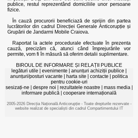
publice, restul reprezentând domiciliile unor persoane
fizice.
În cauză procurorii beneficiază de sprijin din partea
lucrătorilor din cadrul Direcției Generale Anticorupție și
Grupării de Jandarmi Mobile Craiova.
Raportat la actele procedurale efectuate în prezenta
cauză, precizăm că, atunci când împrejurările vor
permite, vom fi în măsură să oferim detalii suplimentare.
BIROUL DE INFORMARE ȘI RELAȚII PUBLICE
legături utile
|
evenimente
|
anunțuri achiziții publice
|
anunțuri/posturi vacante
|
harta site
|
contacte
|
politica
pentru cookie-uri
sesizați-ne
|
despre noi
|
rezultatele noastre
|
mass media
|
informare publică
|
cooperare internațională
2005-2026 Direcția Națională Anticorupție - Toate drepturile rezervate -
website realizat de specialiști din cadrul Compartimentului IT