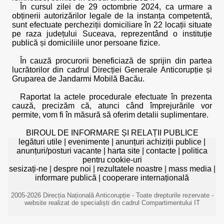
În cursul zilei de 29 octombrie 2024, ca urmare a
obținerii autorizărilor legale de la instanța competentă,
sunt efectuate percheziții domiciliare în 22 locații situate
pe raza județului Suceava, reprezentând o instituție
publică și domiciliile unor persoane fizice.
În cauză procurorii beneficiază de sprijin din partea
lucrătorilor din cadrul Direcției Generale Anticorupție și
Gruparea de Jandarmi Mobilă Bacău.
Raportat la actele procedurale efectuate în prezenta
cauză, precizăm că, atunci când împrejurările vor
permite, vom fi în măsură să oferim detalii suplimentare.
BIROUL DE INFORMARE ȘI RELAȚII PUBLICE
legături utile
|
evenimente
|
anunțuri achiziții publice
|
anunțuri/posturi vacante
|
harta site
|
contacte
|
politica
pentru cookie-uri
sesizați-ne
|
despre noi
|
rezultatele noastre
|
mass media
|
informare publică
|
cooperare internațională
2005-2026 Direcția Națională Anticorupție - Toate drepturile rezervate -
website realizat de specialiști din cadrul Compartimentului IT