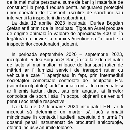
de la mai multe persoane, sume de bani și materiale de
construcții la prețuri reduse pentru asigurarea protecției
unor operatori de transport, (scutire de sancțiuni sau
intervenții la inspectorii din subordine).
La data 12 aprilie 2023 inculpatul Durlea Bogdan
Ștefan ar fi primit de la inculpatul Țigouan Aurel produse
de origine animală în valoare de aproximativ 400 lei în
legătură cu privire la numirea/menținerea în funcție a
inspectorilor coordonatori județeni.
În perioada septembrie 2020 – septembrie 2023,
inculpatul Durlea Bogdan Ștefan, în calitate de deținător
de facto al mai multor mijloace de transport rutier de
mărfuri ar fi furnizat servicii de transport rutier cu
vehiculele care îi aparțineau în fapt, prin intermediul
societăților comerciale controlate de inculpatul F.N.
(socrul inculpatului), ar fi încheiat contracte comerciale și
ar fi emis facturi, direct sau prin angajați ai firmelor
controlate de socrul său, în scopul obținerii de venituri
pentru societățile respective.
La data de 02 februarie 2024 inculpatul F.N. ar fi
încercat să determine un martor să facă afirmații
mincinoase în contextul audierii acestuia din urmă în
dosarul penal instrumentat de procurorii anticorupție,
oferind inclusiv anumite foloase.