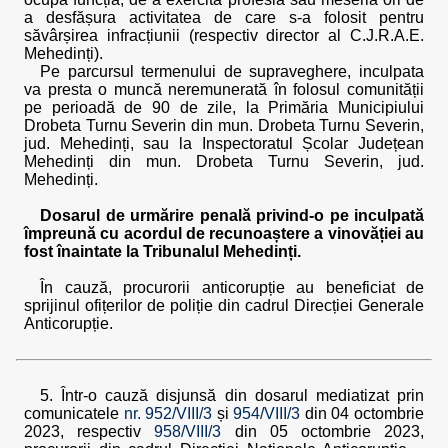
a desfășura activitatea de care s-a folosit pentru
săvârșirea infracțiunii (respectiv director al C.J.R.A.E.
Mehedinți).
Pe parcursul termenului de supraveghere, inculpata
va presta o muncă neremunerată în folosul comunității
pe perioadă de 90 de zile, la Primăria Municipiului
Drobeta Turnu Severin din mun. Drobeta Turnu Severin,
jud. Mehedinți, sau la Inspectoratul Școlar Județean
Mehedinți din mun. Drobeta Turnu Severin, jud.
Mehedinți.
Dosarul de urmărire penală privind-o pe inculpată
împreună cu acordul de recunoaștere a vinovăției au
fost înaintate la Tribunalul Mehedinți.
În cauză, procurorii anticorupție au beneficiat de
sprijinul ofițerilor de poliție din cadrul Direcției Generale
Anticorupție.
5. Într-o cauză disjunsă din dosarul mediatizat prin
comunicatele
nr. 952/VIII/3
și
954/VIII/3
din 04 octombrie
2023, respectiv
958/VIII/3
din 05 octombrie 2023,