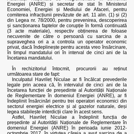
Energiei (ANRE) și secretar de stat în Ministerul
Economiei, Energiei și Mediului de Afaceri, pentru
comiterea infracțiunii prevăzute de art. 11 alin. (1) și (2)
din Legea nr. 78/2000, pentru prevenirea, descoperirea
și sancționarea faptelor de corupție în formă continuată
(3 acte materiale), respectiv obținerea de foloase
necuvenite de către o persoană cu sarcina de a
supraveghea ori a a controla un operator economic
privat, dacă îndeplinește pentru acesta vreo însărcinare,
în timpul mandatului ori în interval de cinci ani de la
încetarea mandatului.
În rechizitoriul întocmit, procurorii au reținut
următoarea stare de fapt:
Inculpatul Havrileț Niculae ar fi încălcat prevederile
legale prin aceea că, în intervalul de cinci ani de la
încetarea funcției de președinte al Autorității Naționale
de Reglementare în domeniul Energiei (ANRE), ar fi
îndeplinit însărcinări pentru trei operatori economici din
sectorul energiei electrice și al gazelor naturale, deși
legea stabilește interdicții clare în acest sens.
Astfel, Havrileț Niculae a îndeplinit funcția de
președinte al Autorității Naționale de Reglementare în
domeniul Energiei (ANRE) în perioada iunie 2012-
octombrie 2017, în virtutea căreia a avut sarcina de a