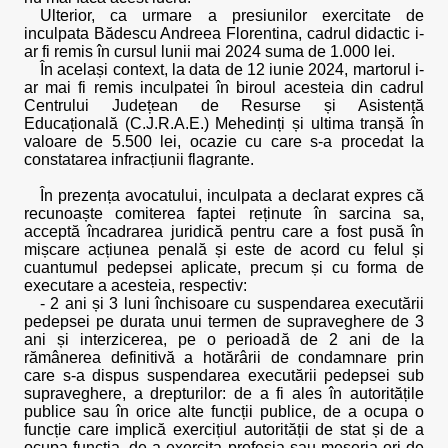
Ulterior, ca urmare a presiunilor exercitate de
inculpata Bădescu Andreea Florentina, cadrul didactic i-
ar fi remis în cursul lunii mai 2024 suma de 1.000 lei.
În același context, la data de 12 iunie 2024, martorul i-
ar mai fi remis inculpatei în biroul acesteia din cadrul
Centrului Județean de Resurse și Asistență
Educațională (C.J.R.A.E.) Mehedinți și ultima tranșă în
valoare de 5.500 lei, ocazie cu care s-a procedat la
constatarea infracțiunii flagrante.
În prezența avocatului, inculpata a declarat expres că
recunoaște comiterea faptei reținute în sarcina sa,
acceptă încadrarea juridică pentru care a fost pusă în
mișcare acțiunea penală și este de acord cu felul și
cuantumul pedepsei aplicate, precum și cu forma de
executare a acesteia, respectiv:
- 2 ani și 3 luni închisoare cu suspendarea executării
pedepsei pe durata unui termen de supraveghere de 3
ani și interzicerea, pe o perioadă de 2 ani de la
rămânerea definitivă a hotărârii de condamnare prin
care s-a dispus suspendarea executării pedepsei sub
supraveghere, a drepturilor: de a fi ales în autoritățile
publice sau în orice alte funcții publice, de a ocupa o
funcție care implică exercițiul autorității de stat și de a
ocupa funcția, de a exercita profesia sau meseria ori de