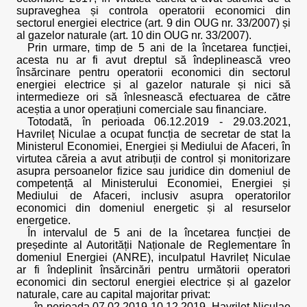
supraveghea și controla operatorii economici din
sectorul energiei electrice (art. 9 din OUG nr. 33/2007) și
al gazelor naturale (art. 10 din OUG nr. 33/2007).
Prin urmare, timp de 5 ani de la încetarea funcției,
acesta nu ar fi avut dreptul să îndeplinească vreo
însărcinare pentru operatorii economici din sectorul
energiei electrice și al gazelor naturale și nici să
intermedieze ori să înlesnească efectuarea de către
aceștia a unor operațiuni comerciale sau financiare.
Totodată, în perioada 06.12.2019 - 29.03.2021,
Havrileț Niculae a ocupat funcția de secretar de stat la
Ministerul Economiei, Energiei și Mediului de Afaceri, în
virtutea căreia a avut atribuții de control și monitorizare
asupra persoanelor fizice sau juridice din domeniul de
competență al Ministerului Economiei, Energiei și
Mediului de Afaceri, inclusiv asupra operatorilor
economici din domeniul energetic și al resurselor
energetice.
În intervalul de 5 ani de la încetarea funcției de
președinte al Autorității Naționale de Reglementare în
domeniul Energiei (ANRE), inculpatul Havrileț Niculae
ar fi îndeplinit însărcinări pentru următorii operatori
economici din sectorul energiei electrice și al gazelor
naturale, care au capital majoritar privat:
- în perioada 07.02.2019-10.12.2019, Havrileț Niculae