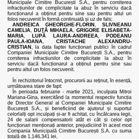
Municipale Cimitire București S.A., pentru comiterea
infracțiunilor de complicitate la abuz în serviciu dacă
funcționarul a obținut pentru sine sau pentru altul un
folos necuvenit în formă continuată și uz de fals;
ANDREICA GHEORGHE-FLORIN
,
SLIVNEANU
CAMELIA
,
DUȚĂ MIHAELA
,
GRIGORE ELISABETA-
MARIA
,
LUPĂ LAURA-ANDREEA
,
PODEANU
PAULA-IOANA
,
CRISTACHE ALEXANDRU-
CRISTIAN
, la data faptei funcționari publici în cadrul
Companiei Municipale Cimitire București S.A., pentru
comiterea infracțiunilor de complicitate la abuz în
serviciu dacă funcționarul a obținut pentru sine sau
pentru altul un folos necuvenit.
În rechizitoriul întocmit, procurorii au reținut, în esență,
următoarea stare de fapt:
În perioada februarie - martie 2021, inculpata Mitroi
Mariana-Gina, exercitând la momentul respectiv funcția
de Director General al Companiei Municipale Cimitire
București S.A., și beneficiind de ajutorul și suportul
celorlalți opt inculpați și-ar fi achitat, cu încălcarea legii,
24 de salarii compensatorii atât ei cât și celor opt
funcționari menționați anterior, prejudiciind în acest mod
Compania Municipală Cimitire București S.A. cu suma
totală de 1.146.341 lei.