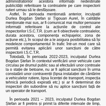
administratorilor acestora informații nedestinate
publicității referitoare la controalele pe care inspectorii
rutieri urmau să le desfășoare.
Astfel, în perioada menționată anterior, inculpații
Durlea Bogdan Ștefan și Țigouan Aurel, în calitățile
menționate mai sus, ar fi comunicat mai multor persoane
informații referitoare la acțiunile de control ale
inspectorilor I.S.C.T.R. (cum ar fi obiectivele controalelor,
durata acestora, componența echipajelor, zona de
acțiune etc.), în scopul de a le asigura posibilitatea să își
modeleze comportamentul în trafic într-un mod care să
permită evitarea aplicării unor sancțiuni de către
inspectorii I.S.C.T.R.
Totodată, în perioada 2022-2023, inculpatul Durlea
Bogdan Ștefan în contextul verificării unor vehicule care
circulau pe drumul public sau al efectuării unor controale
la o stație de betoane, nu ar fi aplicat sancțiuni în urma
constatării unor contravenții (lipsa instalației de cântărire
a vehiculelor rutiere, lipsa licenței de transport, inspecția
tehnică periodică expirată etc.) și ar fi determinat doi
inspectori din subordine să nu aplice sancțiuni față de
un operator de transport.
În perioada 2021 – 2023, inculpatul Durlea Bogdan
Ștefan ar fi pretins și primit la diferite intervale de timp,