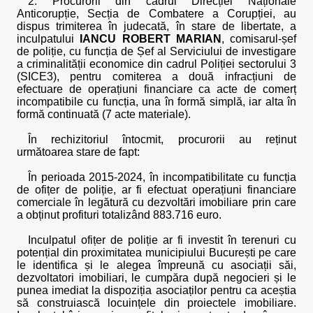
2. Procurorii din cadrul Direcției Naționale
Anticorupție, Secția de Combatere a Corupției, au
dispus trimiterea în judecată, în stare de libertate, a
inculpatului
IANCU ROBERT MARIAN
, comisarul-șef
de poliție, cu funcția de Șef al Serviciului de investigare
a criminalității economice din cadrul Poliției sectorului 3
(SICE3), pentru comiterea a două infracțiuni de
efectuare de operațiuni financiare ca acte de comerț
incompatibile cu funcția, una în formă simplă, iar alta în
formă continuată (7 acte materiale).
În rechizitoriul întocmit, procurorii au reținut
următoarea stare de fapt:
În perioada 2015-2024, în incompatibilitate cu funcția
de ofițer de poliție, ar fi efectuat operațiuni financiare
comerciale în legătură cu dezvoltări imobiliare prin care
a obținut profituri totalizând 883.716 euro.
Inculpatul ofițer de poliție ar fi investit în terenuri cu
potențial din proximitatea municipiului București pe care
le identifica și le alegea împreună cu asociații săi,
dezvoltatori imobiliari, le cumpăra după negocieri și le
punea imediat la dispoziția asociaților pentru ca aceștia
să construiască locuințele din proiectele imobiliare.