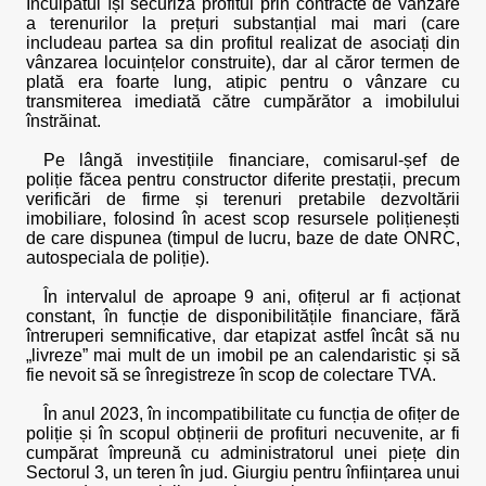
Inculpatul își securiza profitul prin contracte de vânzare
a terenurilor la prețuri substanțial mai mari (care
includeau partea sa din profitul realizat de asociați din
vânzarea locuințelor construite), dar al căror termen de
plată era foarte lung, atipic pentru o vânzare cu
transmiterea imediată către cumpărător a imobilului
înstrăinat.
Pe lângă investițiile financiare, comisarul-șef de
poliție făcea pentru constructor diferite prestații, precum
verificări de firme și terenuri pretabile dezvoltării
imobiliare, folosind în acest scop resursele polițienești
de care dispunea (timpul de lucru, baze de date ONRC,
autospeciala de poliție).
În intervalul de aproape 9 ani, ofițerul ar fi acționat
constant, în funcție de disponibilitățile financiare, fără
întreruperi semnificative, dar etapizat astfel încât să nu
„livreze” mai mult de un imobil pe an calendaristic și să
fie nevoit să se înregistreze în scop de colectare TVA.
În anul 2023, în incompatibilitate cu funcția de ofițer de
poliție și în scopul obținerii de profituri necuvenite, ar fi
cumpărat împreună cu administratorul unei piețe din
Sectorul 3, un teren în jud. Giurgiu pentru înființarea unui