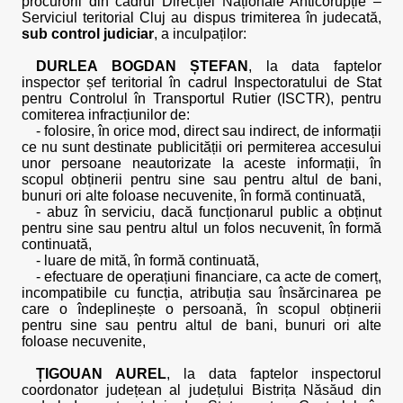
procurorii din cadrul Direcției Naționale Anticorupție –
Serviciul teritorial Cluj au dispus trimiterea în judecată,
sub control judiciar
, a inculpaților:
DURLEA BOGDAN ȘTEFAN
, la data faptelor
inspector șef teritorial în cadrul Inspectoratului de Stat
pentru Controlul în Transportul Rutier (ISCTR), pentru
comiterea infracțiunilor de:
- folosire, în orice mod, direct sau indirect, de informații
ce nu sunt destinate publicității ori permiterea accesului
unor persoane neautorizate la aceste informații, în
scopul obținerii pentru sine sau pentru altul de bani,
bunuri ori alte foloase necuvenite, în formă continuată,
- abuz în serviciu, dacă funcționarul public a obținut
pentru sine sau pentru altul un folos necuvenit, în formă
continuată,
- luare de mită, în formă continuată,
- efectuare de operațiuni financiare, ca acte de comerț,
incompatibile cu funcția, atribuția sau însărcinarea pe
care o îndeplinește o persoană, în scopul obținerii
pentru sine sau pentru altul de bani, bunuri ori alte
foloase necuvenite,
ȚIGOUAN AUREL
, la data faptelor inspectorul
coordonator județean al județului Bistrița Năsăud din