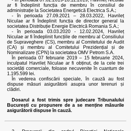
ar fi îndeplinit funcția de membru în consiliul de
administrație la Societatea Energetică Electrica S.A.;
- în perioada 27.09.2021 – 28.03.2022, Havrileț
Niculae ar fi îndeplinit funcția de director general la
societatea Distribuție Energie Electrică Romania S.A.;
- în perioada 03.03.2020 - 12.02.2024, Havrileț
Niculae ar fi îndeplinit funcțiile de membru al Consiliului
de Supraveghere (CS), membru al Comitetului de Audit
(CA) și membru al Comitetului Prezidențial și de
Nominalizare (CPN) la societatea OMV Petrom S.A.
În perioada 07 februarie 2019 – 15 februarie 2024,
inculpatul Havrileț Niculae ar fi obținut, de la cele trei
societăți comerciale, foloase necuvenite în cuantum de
1.195.599 lei.
În vederea confiscării speciale, în cauză au fost
dispuse măsuri asigurătorii asupra unor terenuri și
clădiri.
Dosarul a fost trimis spre judecare Tribunalului
București cu propunere de a se menține măsurile
asigurătorii dispuse în cauză.