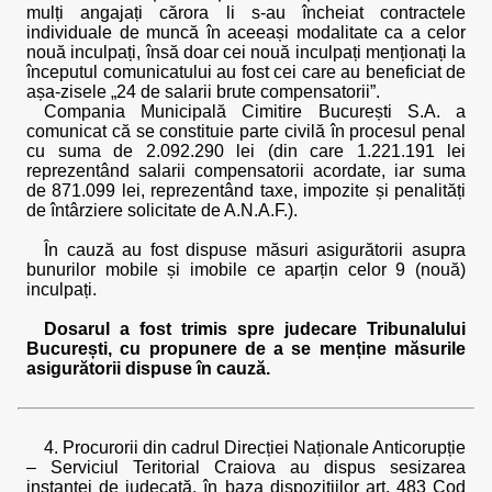
mulți angajați cărora li s-au încheiat contractele
individuale de muncă în aceeași modalitate ca a celor
nouă inculpați, însă doar cei nouă inculpați menționați la
începutul comunicatului au fost cei care au beneficiat de
așa-zisele „24 de salarii brute compensatorii”.
Compania Municipală Cimitire București S.A. a
comunicat că se constituie parte civilă în procesul penal
cu suma de 2.092.290 lei (din care 1.221.191 lei
reprezentând salarii compensatorii acordate, iar suma
de 871.099 lei, reprezentând taxe, impozite și penalități
de întârziere solicitate de A.N.A.F.).
În cauză au fost dispuse măsuri asigurătorii asupra
bunurilor mobile și imobile ce aparțin celor 9 (nouă)
inculpați.
Dosarul a fost trimis spre judecare Tribunalului
București, cu propunere de a se menține măsurile
asigurătorii dispuse în cauză.
4. Procurorii din cadrul Direcției Naționale Anticorupție
– Serviciul Teritorial Craiova au dispus sesizarea
instanței de judecată, în baza dispozițiilor art. 483 Cod