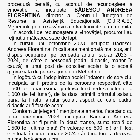
procedură penală, cu acordul de recunoaștere a
vinovăției a inculpatei
BĂDESCU ANDREEA
FLORENTINA
, director al Centrului Județean de
Resurse și Asistență Educațională (C.J.R.A.E.)
Mehedinți, pentru săvârșirea infracțiunii de luare de mită.
În acordul de recunoaștere a vinovăției, procurorii au
reținut următoarea stare de fapt:
În cursul lunii octombrie 2023, inculpata Bădescu
Andreea Florentina, în calitatea menționată mai sus, ar fi
dispus ocuparea, pe perioada anului școlar 2023 –
2024, de către o persoană (cadru didactic, martor în
cauză) a unui post de consilier școlar la o școală
gimnazială de pe raza județului Mehedinți.
În legătură cu îndeplinirea acelei îndatoriri de serviciu,
inculpata ar fi pretins de la persoana respectivă câte
1.500 lei lunar (suma pretinsă fiind redusă ulterior la
1.000 de lei lunar), de la data primirii primului salariu
până la finalul anului școlar, aspect cu care cadrul
didactic ar fi fost de acord.
Conform „înțelegerii” menționate anterior, începând cu
luna noiembrie 2023, inculpata Bădescu Andreea
Florentina ar fi primit, în două tranșe, suma totală de
1.500 lei, ultima plată (în valoare de 500 lei) ar fi fost
efectuată în luna ianuarie 2024, când martorul a decis să
nu mai facă acest lucru.