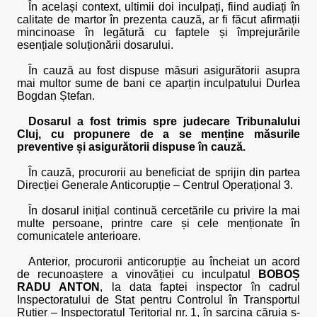
În același context, ultimii doi inculpați, fiind audiați în
calitate de martor în prezenta cauză, ar fi făcut afirmații
mincinoase în legătură cu faptele și împrejurările
esențiale soluționării dosarului.
În cauză au fost dispuse măsuri asigurătorii asupra
mai multor sume de bani ce aparțin inculpatului Durlea
Bogdan Ștefan.
Dosarul a fost trimis spre judecare Tribunalului
Cluj, cu propunere de a se menține măsurile
preventive și asigurătorii dispuse în cauză.
În cauză, procurorii au beneficiat de sprijin din partea
Direcției Generale Anticorupție – Centrul Operațional 3.
În dosarul inițial continuă cercetările cu privire la mai
multe persoane, printre care și cele menționate în
comunicatele anterioare.
Anterior, procurorii anticorupție au încheiat un acord
de recunoaștere a vinovăției cu inculpatul
BOBOȘ
RADU ANTON
, la data faptei inspector în cadrul
Inspectoratului de Stat pentru Controlul în Transportul
Rutier – Inspectoratul Teritorial nr. 1, în sarcina căruia s-