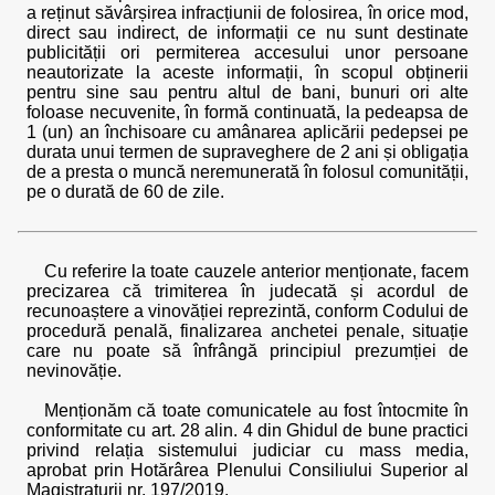
a reținut săvârșirea infracțiunii de folosirea, în orice mod,
direct sau indirect, de informații ce nu sunt destinate
publicității ori permiterea accesului unor persoane
neautorizate la aceste informații, în scopul obținerii
pentru sine sau pentru altul de bani, bunuri ori alte
foloase necuvenite, în formă continuată, la pedeapsa de
1 (un) an închisoare cu amânarea aplicării pedepsei pe
durata unui termen de supraveghere de 2 ani și obligația
de a presta o muncă neremunerată în folosul comunității,
pe o durată de 60 de zile.
Cu referire la toate cauzele anterior menționate, facem
precizarea că trimiterea în judecată și acordul de
recunoaștere a vinovăției reprezintă, conform Codului de
procedură penală, finalizarea anchetei penale, situație
care nu poate să înfrângă principiul prezumției de
nevinovăție.
Menționăm că toate comunicatele au fost întocmite în
conformitate cu art. 28 alin. 4 din Ghidul de bune practici
privind relația sistemului judiciar cu mass media,
aprobat prin Hotărârea Plenului Consiliului Superior al
Magistraturii nr. 197/2019.