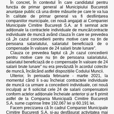
În concret, în contextul în care candidatul pentru
funcția de primar general al Municipiului București
anunțase public că una dintre măsurile pe care le va lua
în calitate de primar general va fi desființarea
companiilor municipale, cei nouă angajați ai Companiei
Municipale Cimitire București S.A. ar fi semnat acte
adiționale la contractele individuale de muncă/contracte
individuale de muncă având clauza în care se prevedea
că „în cazul concedierii pentru motive care nu țin de
persoana salariatului, salariatul beneficiază de o
compensație în valoare de 24 salarii brute lunare”.
Clauza ce prevedea faptul că „în cazul concedierii
pentru motive care nu țin de persoana salariatului,
salariatul beneficiază de o compensație în valoare de 24
salarii brute lunare” nu era prevăzută în acordul colectiv
de muncă, încălcând astfel dispozițiile Codului Muncii.
Ulterior, în perioada februarie - martie 2021, la
momentul când li s-au încheiat contractele individuale
de muncă ca urmare a concedierii individuale, cei nouă
inculpați ar fi solicitat cele 24 de salarii compensatorii
conform actelor adiționale încheiate anterior și ar fi primit
astfel de la Compania Municipală Cimitire București
S.A. sume cuprinse între 192.067 lei și 60.191 lei.
Facem precizarea că în cadrul Companiei Municipale
Cimitire București S.A. și-au desfășurat activitatea mai