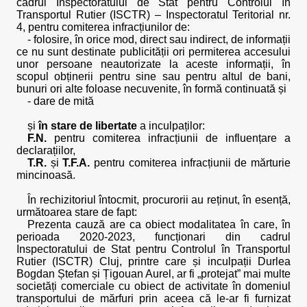
cadrul Inspectoratului de Stat pentru Controlul în
Transportul Rutier (ISCTR) – Inspectoratul Teritorial nr.
4, pentru comiterea infracțiunilor de:
- folosire, în orice mod, direct sau indirect, de informații
ce nu sunt destinate publicității ori permiterea accesului
unor persoane neautorizate la aceste informații, în
scopul obținerii pentru sine sau pentru altul de bani,
bunuri ori alte foloase necuvenite, în formă continuată și
- dare de mită
și
în stare de libertate
a inculpaților:
F.N.
pentru comiterea infracțiunii de influențare a
declarațiilor,
T.R.
și
T.F.A.
pentru comiterea infracțiunii de mărturie
mincinoasă.
În rechizitoriul întocmit, procurorii au reținut, în esență,
următoarea stare de fapt:
Prezenta cauză are ca obiect modalitatea în care, în
perioada 2020-2023, funcționari din cadrul
Inspectoratului de Stat pentru Controlul în Transportul
Rutier (ISCTR) Cluj, printre care și inculpații Durlea
Bogdan Ștefan și Țigouan Aurel, ar fi „protejat” mai multe
societăți comerciale cu obiect de activitate în domeniul
transportului de mărfuri prin aceea că le-ar fi furnizat