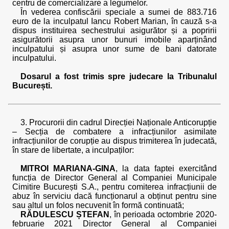
centru de comercializare a legumelor.
În vederea confiscării speciale a sumei de 883.716
euro de la inculpatul Iancu Robert Marian, în cauză s-a
dispus instituirea sechestrului asigurător și a popririi
asigurătorii asupra unor bunuri imobile aparținând
inculpatului și asupra unor sume de bani datorate
inculpatului.
Dosarul a fost trimis spre judecare la Tribunalul
București.
3. Procurorii din cadrul Direcției Naționale Anticorupție
– Secția de combatere a infracțiunilor asimilate
infracțiunilor de corupție au dispus trimiterea în judecată,
în stare de libertate, a inculpaților:
MITROI MARIANA-GINA
, la data faptei exercitând
funcția de Director General al Companiei Municipale
Cimitire București S.A., pentru comiterea infracțiunii de
abuz în serviciu dacă funcționarul a obținut pentru sine
sau altul un folos necuvenit în formă continuată;
RĂDULESCU ȘTEFAN
, în perioada octombrie 2020-
februarie 2021 Director General al Companiei