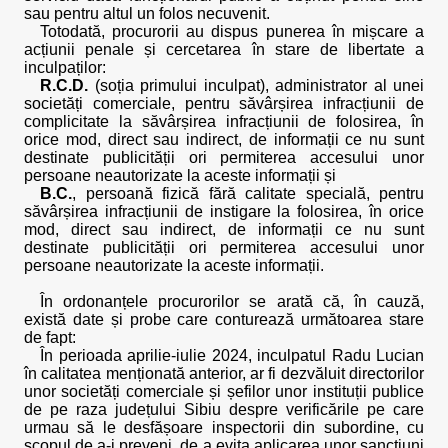
sau pentru altul un folos necuvenit.
Totodată, procurorii au dispus punerea în mișcare a
acțiunii penale și cercetarea în stare de libertate a
inculpaților:
R.C.D.
(soția primului inculpat), administrator al unei
societăți comerciale, pentru săvârșirea infracțiunii de
complicitate la săvârșirea infracțiunii de folosirea, în
orice mod, direct sau indirect, de informații ce nu sunt
destinate publicității ori permiterea accesului unor
persoane neautorizate la aceste informații și
B.C.
, persoană fizică fără calitate specială, pentru
săvârșirea infracțiunii de instigare la folosirea, în orice
mod, direct sau indirect, de informații ce nu sunt
destinate publicității ori permiterea accesului unor
persoane neautorizate la aceste informații.
În ordonanțele procurorilor se arată că, în cauză,
există date și probe care conturează următoarea stare
de fapt:
În perioada aprilie-iulie 2024, inculpatul Radu Lucian
în calitatea menționată anterior, ar fi dezvăluit directorilor
unor societăți comerciale și șefilor unor instituții publice
de pe raza județului Sibiu despre verificările pe care
urmau să le desfășoare inspectorii din subordine, cu
scopul de a-i preveni, de a evita aplicarea unor sancțiuni