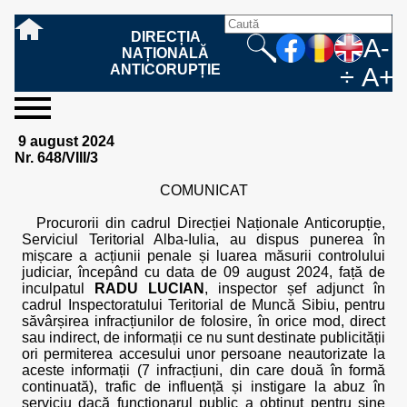
DIRECȚIA
A-
NAȚIONALĂ
ANTICORUPȚIE
÷
A+
sesizați-
despre
rezultatele
mass
informare
cooperare
Ce
Cum
Cum
Ce
Fazele
Ce
Care sunt
Cum
Cine
Cu ce
Sursele
Structura
Conducerea
Structuri
Cadrul
Resurse
Resurse
Integritate
Rapoarte
Hotărâri
Biroul de
Comunicate
Model de
Drept
Evenimente
Persoana
Model
Raportul
Legea
Protecția
Modalități
Programe
Evenimente
Cadrul legal
9 august 2024
ne
noi
noastre
media
publică
internațională
înseamnă
sesizați
este
trebuie
procesului
urmează
drepturile și
sprijiniți
lucrează
se
de
teritoriale
legal
financiare
umane
instituțională
de
penale
informare
de presă
acreditare
la
responsabilă
solicitare
anual
544/2001
datelor
de
internaționale
internațional
Nr. 648/VIII/3
fapta de
o faptă
protejat
să
penal
după ce
obligațiile
DNA
la DNA?
ocupă
informații
și achiziții
activitate
definitive
și relații
replică
cu
informații
privind
și norme
cu
contestare
corupție
de
cel care
conțină o
sesizez
persoanelor
oferind
DNA?
ale DNA
publice
în cauze
publice -
informarea
în baza
aplicarea
de
caracter
a
COMUNICAT
corupție?
denunță?
sesizare?
o faptă
în procesul
date
de
Contacte
publică
Legii
Legii
aplicare
personal
răspunsului
de
penal?
despre
corupție
544/2001
544/2001
oferit în
Procurorii din cadrul Direcției Naționale Anticorupție,
corupție?
posibile
baza Legii
Serviciul Teritorial Alba-Iulia, au dispus punerea în
fapte de
544/2001
mișcare a acțiunii penale și luarea măsurii controlului
corupție?
judiciar, începând cu data de 09 august 2024, față de
inculpatul
RADU LUCIAN
, inspector șef adjunct în
cadrul Inspectoratului Teritorial de Muncă Sibiu, pentru
săvârșirea infracțiunilor de folosire, în orice mod, direct
sau indirect, de informații ce nu sunt destinate publicității
ori permiterea accesului unor persoane neautorizate la
aceste informații (7 infracțiuni, din care două în formă
continuată), trafic de influență și instigare la abuz în
serviciu dacă funcționarul public a obținut pentru sine