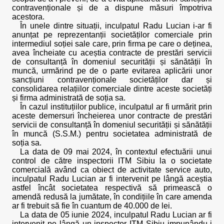
contravenționale și de a dispune măsuri împotriva
acestora.
În unele dintre situații, inculpatul Radu Lucian i-ar fi
anunțat pe reprezentanții societăților comerciale prin
intermediul soției sale care, prin firma pe care o deținea,
avea încheiate cu aceștia contracte de prestări servicii
de consultanță în domeniul securității și sănătății în
muncă, urmărind pe de o parte evitarea aplicării unor
sancțiuni contravenționale societăților dar și
consolidarea relațiilor comerciale dintre aceste societăți
și firma administrată de soția sa.
În cazul instituțiilor publice, inculpatul ar fi urmărit prin
aceste demersuri încheierea unor contracte de prestări
servicii de consultanță în domeniul securității și sănătății
în muncă (S.S.M.) pentru societatea administrată de
soția sa.
La data de 09 mai 2024, în contextul efectuării unui
control de către inspectorii ITM Sibiu la o societate
comercială având ca obiect de activitate service auto,
inculpatul Radu Lucian ar fi intervenit pe lângă aceștia
astfel încât societatea respectivă să primească o
amendă redusă la jumătate, în condițiile în care amenda
ar fi trebuit să fie în cuantum de 40.000 de lei.
La data de 05 iunie 2024, inculpatul Radu Lucian ar fi
intervenit pe lângă un inspector ITM Sibiu impunându-i