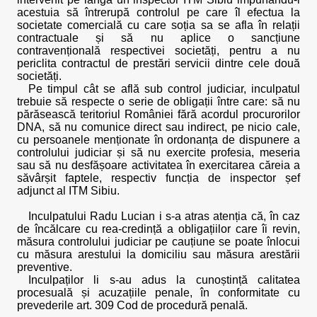
acestuia să întrerupă controlul pe care îl efectua la
societate comercială cu care soția sa se afla în relații
contractuale și să nu aplice o sancțiune
contravențională respectivei societăți, pentru a nu
periclita contractul de prestări servicii dintre cele două
societăți.
Pe timpul cât se află sub control judiciar, inculpatul
trebuie să respecte o serie de obligații între care: să nu
părăsească teritoriul României fără acordul procurorilor
DNA, să nu comunice direct sau indirect, pe nicio cale,
cu persoanele menționate în ordonanța de dispunere a
controlului judiciar și să nu exercite profesia, meseria
sau să nu desfășoare activitatea în exercitarea căreia a
săvârșit faptele, respectiv funcția de inspector șef
adjunct al ITM Sibiu.
Inculpatului Radu Lucian i s-a atras atenția că, în caz
de încălcare cu rea-credință a obligațiilor care îi revin,
măsura controlului judiciar pe cauțiune se poate înlocui
cu măsura arestului la domiciliu sau măsura arestării
preventive.
Inculpaților li s-au adus la cunoștință calitatea
procesuală și acuzațiile penale, în conformitate cu
prevederile art. 309 Cod de procedură penală.