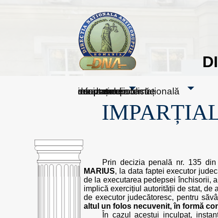
D
sesizați-ne
despre noi
rezultatele noastre
mass media
informare publică
cooperare internațională
IMPARȚIAL
Prin decizia penală nr. 135 din
MARIUS
, la data faptei executor jud
de la executarea pedepsei închisorii, a d
implică exercițiul autorității de stat, 
de executor judecătoresc, pentru săvâr
altul un folos necuvenit, în formă co
În cazul acestui inculpat, insta