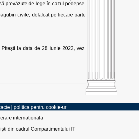
psă prevăzute de lege în cazul pedepsei
ăgubiri civile, defalcat pe fiecare parte
l Pitești la data de 28 iunie 2022, vezi
tacte
|
politica pentru cookie-uri
erare internațională
liști din cadrul Compartimentului IT