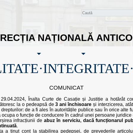
IRECȚIA NAȚIONALĂ ANTIC
ITATE·INTEGRITATE
COMUNICAT
 29.04.2024, Înalta Curte de Casație și Justiție a hotărât 
ecătoresc la o pedeapsă de
3 ani închisoare
și interzicerea, atâ
repturilor: de a fi ales în autoritățile publice sau în orice alte 
de a ocupa o funcție de conducere în cadrul unei persoane juridice 
șirea infracțiunii de
abuz în serviciu, dacă funcționarul pub
ntinuată
.
nța a ținut cont la stabilirea pedepsei, de prevederile artico