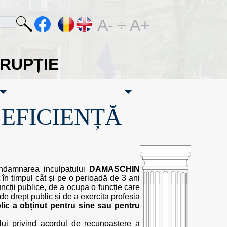
A-
÷
A+
ORUPȚIE
·EFICIENȚĂ
condamnarea inculpatului
DAMASCHIN
t în timpul cât și pe o perioadă de 3 ani
funcții publice, de a ocupa o funcție care
de drept public și de a exercita profesia
lic a obținut pentru sine sau pentru
lului privind acordul de recunoaștere a