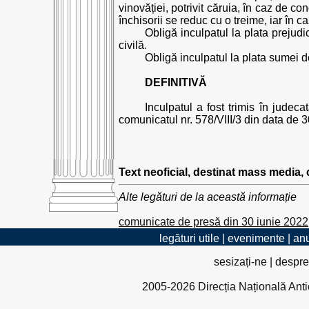
vinovăției, potrivit căruia, în caz de
închisorii se reduc cu o treime, iar în 
Obligă inculpatul la plata prejudi
civilă.
Obligă inculpatul la plata sumei de 
DEFINITIVĂ
Inculpatul a fost trimis în judeca
comunicatul nr. 578/VIII/3 din data de 
Text neoficial, destinat mass media,
Alte legături de la această informație
comunicate de presă din 30 iunie 2022
legături utile
|
evenimente
|
anu
sesizați-ne
|
despre
2005-2026 Direcția Națională Antico