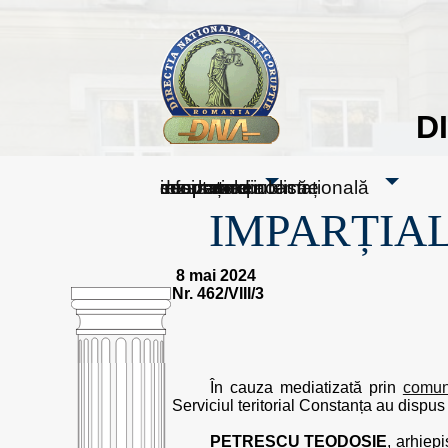
D
sesizați-ne
despre noi
rezultatele noastre
mass media
informare publică
cooperare internațională
IMPARȚIAL
8 mai 2024
Nr. 462/VIII/3
În cauza mediatizată prin
comun
Serviciul teritorial Constanța au dispus t
PETRESCU TEODOSIE
, arhiep