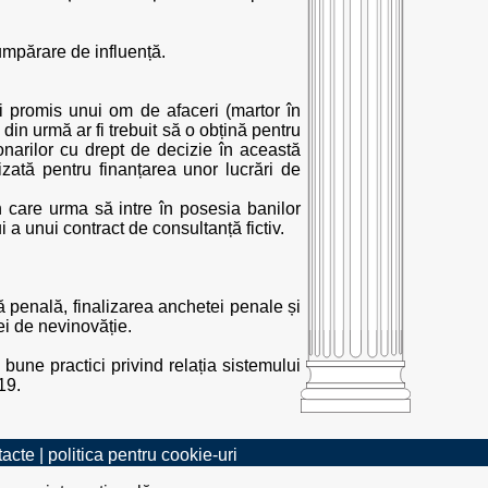
cumpărare de influență.
fi promis unui om de afaceri (martor în
n urmă ar fi trebuit să o obțină pentru
ionarilor cu drept de decizie în această
izată pentru finanțarea unor lucrări de
în care urma să intre în posesia banilor
 a unui contract de consultanță fictiv.
penală, finalizarea anchetei penale și
iei de nevinovăție.
bune practici privind relația sistemului
19.
tacte
|
politica pentru cookie-uri