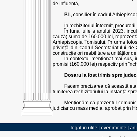
de influență,
P.I.
, consilier în cadrul Arhiepisco
În rechizitoriul întocmit, procurori
În luna iulie a anului 2023, incu
cauză) suma de 160.000 lei, reprezentâ
Arhiepiscopia Tomisului, în urma folosi
privință din cadrul Secretariatului de
construcție ori reabilitare a unităților 
În contextul menționat mai sus, i
promiși (160.000 lei) respectiv prin înc
Dosarul a fost trimis spre judec
Facem precizarea că această etap
trimiterea rechizitoriului la instanță sp
Menționăm că prezentul comunicat a
judiciar cu mass media, aprobat prin Ho
legături utile
|
evenimente
|
anu