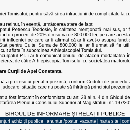
piei Tomisului, pentru săvârșirea infracțiunii de complicitate la 
i au reținut, în esență, următoarea stare de fapt:
lpatul Petrescu Teodosie, în calitatea menționată mai sus, ar 
nd un procent de 20% din suma de 800.000 lei, pe care acesta di
rii influenței pe care ar fi afirmat că ar fi avut-o asupra funcț
 Stat pentru Culte. Suma de 800.000 lei ar fi urmat să fie util
de cult aflate în subordinea Arhiepiscopiei Tomisului.
nculpatul P.I. i-ar fi comunicat omului de afaceri modalitatea 
heierea de către Arhiepiscopia Tomisului cu societatea martorului
are Curții de Apel Constanța.
ă a procesului penal reprezintă, conform Codului de procedură 
re judecare, situație care nu poate să înfrângă principiul prezumț
 fost întocmit în conformitate cu art. 28 alin. 4 din Ghidul de 
tărârea Plenului Consiliului Superior al Magistraturii nr. 197/20
BIROUL DE INFORMARE ȘI RELAȚII PUBLICE
nțuri achiziții publice
|
anunțuri/posturi vacante
|
harta site
|
con