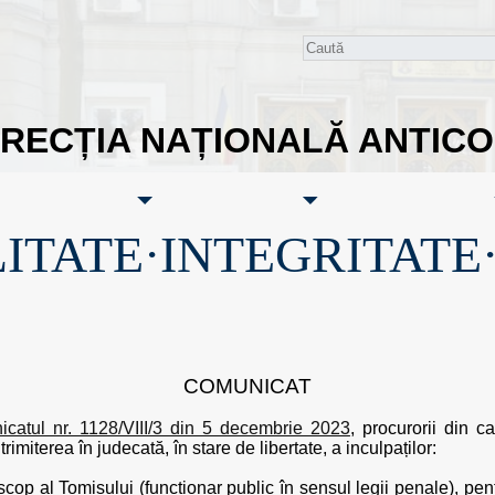
IRECȚIA NAȚIONALĂ ANTIC
ITATE·INTEGRITATE
COMUNICAT
icatul nr. 1128/VIII/3 din 5 decembrie 2023
, procurorii din c
rimiterea în judecată, în stare de libertate, a inculpaților:
iscop al Tomisului (funcționar public în sensul legii penale), pe