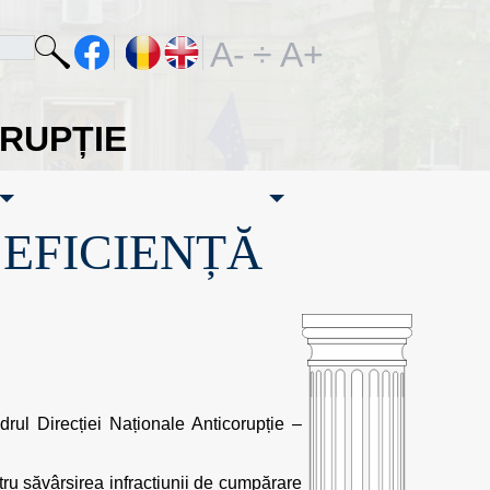
A-
÷
A+
ORUPȚIE
·EFICIENȚĂ
adrul Direcției Naționale Anticorupție –
ntru săvârșirea infracțiunii de cumpărare