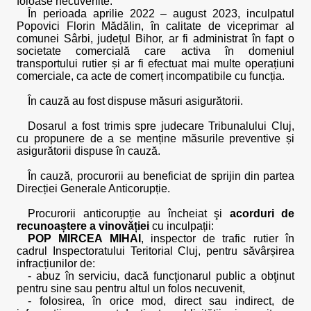
foloase necuvenite.
În perioada aprilie 2022 – august 2023, inculpatul
Popovici Florin Mădălin, în calitate de viceprimar al
comunei Sârbi, județul Bihor, ar fi administrat în fapt o
societate comercială care activa în domeniul
transportului rutier și ar fi efectuat mai multe operațiuni
comerciale, ca acte de comerț incompatibile cu funcția.
În cauză au fost dispuse măsuri asigurătorii.
Dosarul a fost trimis spre judecare Tribunalului Cluj,
cu propunere de a se menține măsurile preventive și
asigurătorii dispuse în cauză.
În cauză, procurorii au beneficiat de sprijin din partea
Direcției Generale Anticorupție.
Procurorii anticorupție au încheiat şi
acorduri de
recunoaștere a vinovăției
cu inculpații:
POP MIRCEA MIHAI
, inspector de trafic rutier în
cadrul Inspectoratului Teritorial Cluj, pentru săvârșirea
infracțiunilor de:
- abuz în serviciu, dacă funcţionarul public a obţinut
pentru sine sau pentru altul un folos necuvenit,
- folosirea, în orice mod, direct sau indirect, de