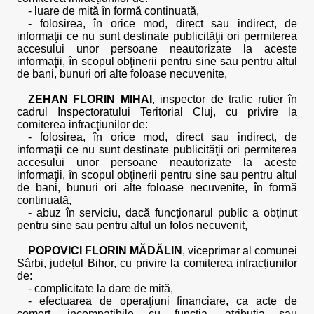
- luare de mită în formă continuată,
- folosirea, în orice mod, direct sau indirect, de
informaţii ce nu sunt destinate publicităţii ori permiterea
accesului unor persoane neautorizate la aceste
informaţii, în scopul obţinerii pentru sine sau pentru altul
de bani, bunuri ori alte foloase necuvenite,
ZEHAN FLORIN MIHAI
, inspector de trafic rutier în
cadrul Inspectoratului Teritorial Cluj, cu privire la
comiterea infracţiunilor de:
- folosirea, în orice mod, direct sau indirect, de
informaţii ce nu sunt destinate publicităţii ori permiterea
accesului unor persoane neautorizate la aceste
informaţii, în scopul obţinerii pentru sine sau pentru altul
de bani, bunuri ori alte foloase necuvenite, în formă
continuată,
- abuz în serviciu, dacă funcționarul public a obținut
pentru sine sau pentru altul un folos necuvenit,
POPOVICI FLORIN MĂDĂLIN
, viceprimar al comunei
Sârbi, județul Bihor, cu privire la comiterea infracțiunilor
de:
- complicitate la dare de mită,
- efectuarea de operaţiuni financiare, ca acte de
comerţ, incompatibile cu funcţia, atribuţia sau