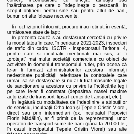
însărcinarea pe care o îndeplineşte o persoană, în
scopul obţinerii pentru sine sau pentru altul de bani,
bunuri ori alte foloase necuvenite.
În rechizitoriul întocmit, procurorii au reținut, în esență,
următoarea stare de fapt:
În prezenta cauză s-au desfășurat cercetări cu privire
la modalitatea în care, în perioada 2021-2023, inspectori
de trafic din cadrul ISCTR - Inspectoratul Teritorial 4,
printre care și inculpații menționați mai sus, ar fi
„protejat” mai multe societăți comerciale cu obiect de
activitate în domeniul transportului rutier, prin aceea că
le-ar fi furnizat administratorilor acestora informaţii
nedestinate publicităţii referitoare la controalele care
urmau să se desfăşoare și nu ar fi luat măsurile legale
de sancţionare a acestora cu privire la încălcările legii
pe care le-ar fi constatat (depasirea masei maxime
autorizate de transport, lipsa licentei de transport, etc.).
În legătură cu modalitatea de îndeplinire a atribuţiilor
de serviciu, inculpații Orha Ioan și Ţepele Cristin Viorel,
direct sau prin intermediari (ex. inculpatul Popovici
Florin Mădălin), ar fi primit de la reprezentanţii unor
operatori de transport sume de bani (până la 20.000 lei,
în cazul inculpatului Ţepele Cristin Viorel) sau alte