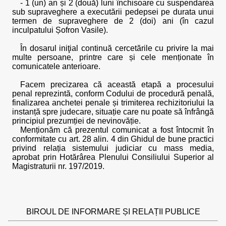
- 1 (un) an și 2 (două) luni închisoare cu suspendarea
sub supraveghere a executării pedepsei pe durata unui
termen de supraveghere de 2 (doi) ani (în cazul
inculpatului Șofron Vasile).
În dosarul iniţial continuă cercetările cu privire la mai
multe persoane, printre care și cele menționate în
comunicatele anterioare.
Facem precizarea că această etapă a procesului
penal reprezintă, conform Codului de procedură penală,
finalizarea anchetei penale și trimiterea rechizitoriului la
instanță spre judecare, situație care nu poate să înfrângă
principiul prezumției de nevinovăție.
Menționăm că prezentul comunicat a fost întocmit în
conformitate cu art. 28 alin. 4 din Ghidul de bune practici
privind relația sistemului judiciar cu mass media,
aprobat prin Hotărârea Plenului Consiliului Superior al
Magistraturii nr. 197/2019.
BIROUL DE INFORMARE ȘI RELAȚII PUBLICE