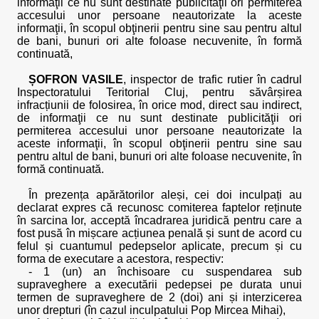
informaţii ce nu sunt destinate publicităţii ori permiterea
accesului unor persoane neautorizate la aceste
informaţii, în scopul obţinerii pentru sine sau pentru altul
de bani, bunuri ori alte foloase necuvenite, în formă
continuată,
ȘOFRON VASILE
, inspector de trafic rutier în cadrul
Inspectoratului Teritorial Cluj, pentru săvârșirea
infracțiunii de folosirea, în orice mod, direct sau indirect,
de informaţii ce nu sunt destinate publicităţii ori
permiterea accesului unor persoane neautorizate la
aceste informaţii, în scopul obţinerii pentru sine sau
pentru altul de bani, bunuri ori alte foloase necuvenite, în
formă continuată.
În prezența apărătorilor aleși, cei doi inculpați au
declarat expres că recunosc comiterea faptelor reținute
în sarcina lor, acceptă încadrarea juridică pentru care a
fost pusă în mișcare acțiunea penală și sunt de acord cu
felul și cuantumul pedepselor aplicate, precum și cu
forma de executare a acestora, respectiv:
- 1 (un) an închisoare cu suspendarea sub
supraveghere a executării pedepsei pe durata unui
termen de supraveghere de 2 (doi) ani și interzicerea
unor drepturi (în cazul inculpatului Pop Mircea Mihai),