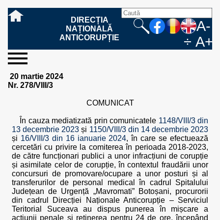
DIRECȚIA
A-
NAȚIONALĂ
ANTICORUPȚIE
÷
A+
sesizați-
despre
rezultatele
mass
informare
cooperare
Ce
Cum
Cum
Ce
Fazele
Ce
Care sunt
Cum
Cine
Cu ce
Sursele
Structura
Conducerea
Structuri
Cadrul
Resurse
Resurse
Integritate
Rapoarte
Hotărâri
Biroul de
Comunicate
Model de
Drept
Evenimente
Persoana
Model
Raportul
Legea
Protecția
Modalități
Programe
Evenimente
Cadrul legal
20 martie 2024
ne
noi
noastre
media
publică
internațională
înseamnă
sesizați
este
trebuie
procesului
urmează
drepturile și
sprijiniți
lucrează
se
de
teritoriale
legal
financiare
umane
instituțională
de
penale
informare
de presă
acreditare
la
responsabilă
solicitare
anual
544/2001
datelor
de
internaționale
internațional
Nr. 278/VIII/3
fapta de
o faptă
protejat
să
penal
după ce
obligațiile
DNA
la DNA?
ocupă
informații
și achiziții
activitate
definitive
și relații
replică
cu
informații
privind
și norme
cu
contestare
corupție
de
cel care
conțină o
sesizez
persoanelor
oferind
DNA?
ale DNA
publice
în cauze
publice -
informarea
în baza
aplicarea
de
caracter
a
COMUNICAT
corupție?
denunță?
sesizare?
o faptă
în procesul
date
de
Contacte
publică
Legii
Legii
aplicare
personal
răspunsului
de
penal?
despre
corupție
544/2001
544/2001
oferit în
În cauza mediatizată prin comunicatele
1148/VIII/3 din
corupție?
posibile
baza Legii
13 decembrie 2023
și
1150/VIII/3 din 14 decembrie 2023
fapte de
544/2001
și
16/VIII/3 din 16 ianuarie 2024
, în care se efectuează
corupție?
cercetări cu privire la comiterea în perioada 2018-2023,
de către funcționari publici a unor infracțiuni de corupție
și asimilate celor de corupție, în contextul fraudării unor
concursuri de promovare/ocupare a unor posturi și al
transferurilor de personal medical în cadrul Spitalului
Județean de Urgență „Mavromati” Botoșani, procurorii
din cadrul Direcției Naționale Anticorupție – Serviciul
Teritorial Suceava au dispus punerea în mișcare a
acțiunii penale și reținerea pentru 24 de ore, începând