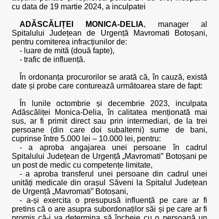
cu data de 19 martie 2024, a inculpatei
ADĂSCĂLIȚEI MONICA-DELIA
, manager al
Spitalului Județean de Urgență Mavromati Botoșani,
pentru comiterea infracțiunilor de:
- luare de mită (două fapte),
- trafic de influență.
În ordonanța procurorilor se arată că, în cauză, există
date și probe care conturează următoarea stare de fapt:
În lunile octombrie și decembrie 2023, inculpata
Adăscăliței Monica-Delia, în calitatea menționată mai
sus, ar fi primit direct sau prin intermediari, de la trei
persoane (din care doi subalterni) sume de bani,
cuprinse între 5.000 lei – 10.000 lei, pentru:
- a aproba angajarea unei persoane în cadrul
Spitalului Județean de Urgență „Mavromati” Botoșani pe
un post de medic cu competențe limitate,
- a aproba transferul unei persoane din cadrul unei
unități medicale din orașul Săveni la Spitalul Județean
de Urgență „Mavromati” Botoșani,
- a-și exercita o presupusă influență pe care ar fi
pretins că o are asupra subordonaților săi și pe care ar fi
promis că-i va determina să încheie cu o persoană un