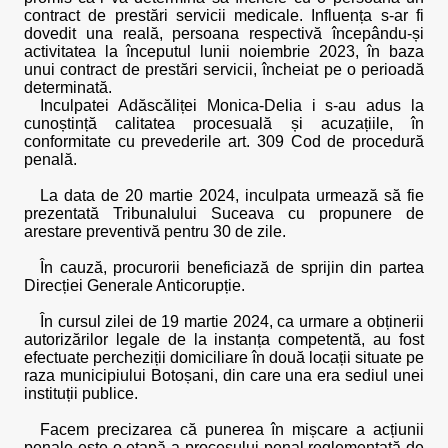
contract de prestări servicii medicale. Influența s-ar fi
dovedit una reală, persoana respectivă începându-și
activitatea la începutul lunii noiembrie 2023, în baza
unui contract de prestări servicii, încheiat pe o perioadă
determinată.
Inculpatei Adăscăliței Monica-Delia i s-au adus la
cunoștință calitatea procesuală și acuzațiile, în
conformitate cu prevederile art. 309 Cod de procedură
penală.
La data de 20 martie 2024, inculpata urmează să fie
prezentată Tribunalului Suceava cu propunere de
arestare preventivă pentru 30 de zile.
În cauză, procurorii beneficiază de sprijin din partea
Direcției Generale Anticorupție.
În cursul zilei de 19 martie 2024, ca urmare a obținerii
autorizărilor legale de la instanța competentă, au fost
efectuate percheziții domiciliare în două locații situate pe
raza municipiului Botoșani, din care una era sediul unei
instituții publice.
Facem precizarea că punerea în mișcare a acțiunii
penale este o etapă a procesului penal reglementată de