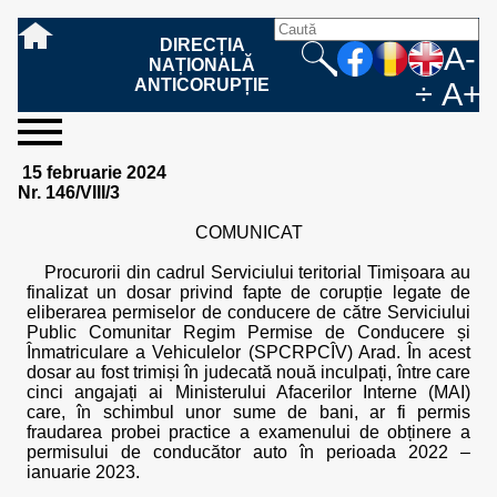
DIRECȚIA
A-
NAȚIONALĂ
ANTICORUPȚIE
÷
A+
sesizați-
despre
rezultatele
mass
informare
cooperare
Ce
Cum
Cum
Ce
Fazele
Ce
Care sunt
Cum
Cine
Cu ce
Sursele
Structura
Conducerea
Structuri
Cadrul
Resurse
Resurse
Integritate
Rapoarte
Hotărâri
Biroul de
Comunicate
Model de
Drept
Evenimente
Persoana
Model
Raportul
Legea
Protecția
Modalități
Programe
Evenimente
Cadrul legal
15 februarie 2024
ne
noi
noastre
media
publică
internațională
înseamnă
sesizați
este
trebuie
procesului
urmează
drepturile și
sprijiniți
lucrează
se
de
teritoriale
legal
financiare
umane
instituțională
de
penale
informare
de presă
acreditare
la
responsabilă
solicitare
anual
544/2001
datelor
de
internaționale
internațional
Nr. 146/VIII/3
fapta de
o faptă
protejat
să
penal
după ce
obligațiile
DNA
la DNA?
ocupă
informații
și achiziții
activitate
definitive
și relații
replică
cu
informații
privind
și norme
cu
contestare
corupție
de
cel care
conțină o
sesizez
persoanelor
oferind
DNA?
ale DNA
publice
în cauze
publice -
informarea
în baza
aplicarea
de
caracter
a
COMUNICAT
corupție?
denunță?
sesizare?
o faptă
în procesul
date
de
Contacte
publică
Legii
Legii
aplicare
personal
răspunsului
de
penal?
despre
corupție
544/2001
544/2001
oferit în
Procurorii din cadrul Serviciului teritorial Timișoara au
corupție?
posibile
baza Legii
finalizat un dosar privind fapte de corupție legate de
fapte de
544/2001
eliberarea permiselor de conducere de către Serviciului
corupție?
Public Comunitar Regim Permise de Conducere și
Înmatriculare a Vehiculelor (SPCRPCÎV) Arad. În acest
dosar au fost trimiși în judecată nouă inculpați, între care
cinci angajați ai Ministerului Afacerilor Interne (MAI)
care, în schimbul unor sume de bani, ar fi permis
fraudarea probei practice a examenului de obținere a
permisului de conducător auto în perioada 2022 –
ianuarie 2023.