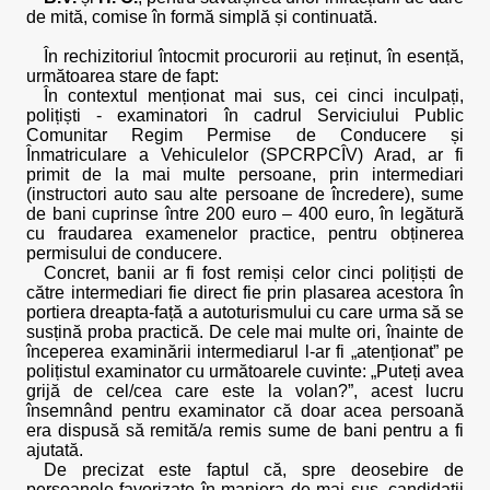
de mită, comise în formă simplă și continuată.
În rechizitoriul întocmit procurorii au reținut, în esență,
următoarea stare de fapt:
În contextul menționat mai sus, cei cinci inculpați,
polițiști - examinatori în cadrul Serviciului Public
Comunitar Regim Permise de Conducere și
Înmatriculare a Vehiculelor (SPCRPCÎV) Arad, ar fi
primit de la mai multe persoane, prin intermediari
(instructori auto sau alte persoane de încredere), sume
de bani cuprinse între 200 euro – 400 euro, în legătură
cu fraudarea examenelor practice, pentru obținerea
permisului de conducere.
Concret, banii ar fi fost remiși celor cinci polițiști de
către intermediari fie direct fie prin plasarea acestora în
portiera dreapta-față a autoturismului cu care urma să se
susțină proba practică. De cele mai multe ori, înainte de
începerea examinării intermediarul l-ar fi „atenționat” pe
polițistul examinator cu următoarele cuvinte: „Puteți avea
grijă de cel/cea care este la volan?”, acest lucru
însemnând pentru examinator că doar acea persoană
era dispusă să remită/a remis sume de bani pentru a fi
ajutată.
De precizat este faptul că, spre deosebire de
persoanele favorizate în maniera de mai sus, candidații