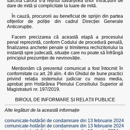
sarcina cărora s-a reținut săvârșirea unor infracțiuni de
dare de mită și complicitate la luare de mită.
În cauză, procurorii au beneficiat de sprijin din partea
ofițerilor de poliție din cadrul Direcției Generale
Anticorupție.
Facem precizarea că această etapă a procesului
penal reprezintă, conform Codului de procedură penală,
finalizarea anchetei penale și trimiterea rechizitoriului la
instanță spre judecată, situație care nu poate să înfrângă
principiul prezumției de nevinovăție.
Menționăm că prezentul comunicat a fost întocmit în
conformitate cu art. 28 alin. 4 din Ghidul de bune practici
privind relația sistemului judiciar cu mass media,
aprobat prin Hotărârea Plenului Consiliului Superior al
Magistraturii nr. 197/2019.
BIROUL DE INFORMARE ȘI RELAȚII PUBLICE
Alte legături de la această informație
comunicate-hotărâri de condamnare din 13 februarie 2024
comunicate-hotărâri de condamnare din 13 februarie 2024