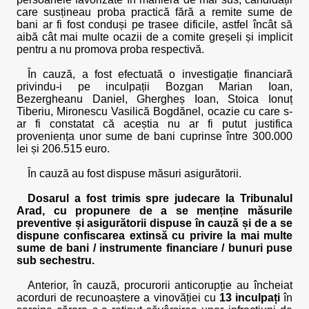
care susțineau proba practică fără a remite sume de
bani ar fi fost conduși pe trasee dificile, astfel încât să
aibă cât mai multe ocazii de a comite greșeli și implicit
pentru a nu promova proba respectivă.
În cauză, a fost efectuată o investigație financiară
privindu-i pe inculpații Bozgan Marian Ioan,
Bezergheanu Daniel, Ghergheș Ioan, Stoica Ionuț
Tiberiu, Mironescu Vasilică Bogdănel, ocazie cu care s-
ar fi constatat că aceștia nu ar fi putut justifica
proveniența unor sume de bani cuprinse între 300.000
lei și 206.515 euro.
În cauză au fost dispuse măsuri asigurătorii.
Dosarul a fost trimis spre judecare la Tribunalul
Arad, cu propunere de a se menține măsurile
preventive și asigurătorii dispuse în cauză și de a se
dispune confiscarea extinsă cu privire la mai multe
sume de bani / instrumente financiare / bunuri puse
sub sechestru.
Anterior, în cauză, procurorii anticorupție au încheiat
acorduri de recunoaștere a vinovăției cu
13 inculpați
în