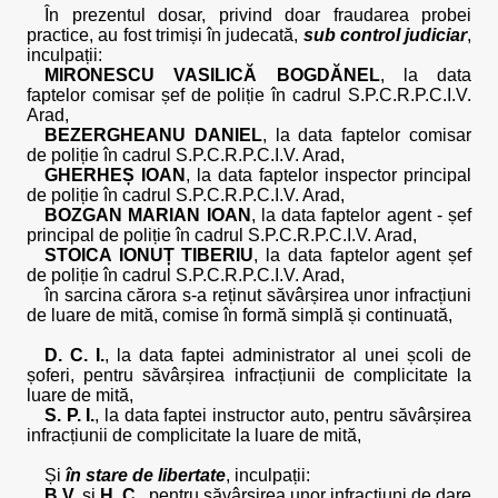
În prezentul dosar, privind doar fraudarea probei
practice, au fost trimiși în judecată,
sub control judiciar
,
inculpații:
MIRONESCU VASILICĂ BOGDĂNEL
, la data
faptelor comisar șef de poliție în cadrul S.P.C.R.P.C.I.V.
Arad,
BEZERGHEANU DANIEL
, la data faptelor comisar
de poliție în cadrul S.P.C.R.P.C.I.V. Arad,
GHERHEȘ IOAN
, la data faptelor inspector principal
de poliție în cadrul S.P.C.R.P.C.I.V. Arad,
BOZGAN MARIAN IOAN
, la data faptelor agent - șef
principal de poliție în cadrul S.P.C.R.P.C.I.V. Arad,
STOICA IONUȚ TIBERIU
, la data faptelor agent șef
de poliție în cadrul S.P.C.R.P.C.I.V. Arad,
în sarcina cărora s-a reținut săvârșirea unor infracțiuni
de luare de mită, comise în formă simplă și continuată,
D. C. I.
, la data faptei administrator al unei școli de
șoferi, pentru săvârșirea infracțiunii de complicitate la
luare de mită,
S. P. I.
, la data faptei instructor auto, pentru săvârșirea
infracțiunii de complicitate la luare de mită,
Și
în stare de libertate
, inculpații:
B.V.
și
H. C.
, pentru săvârșirea unor infracțiuni de dare