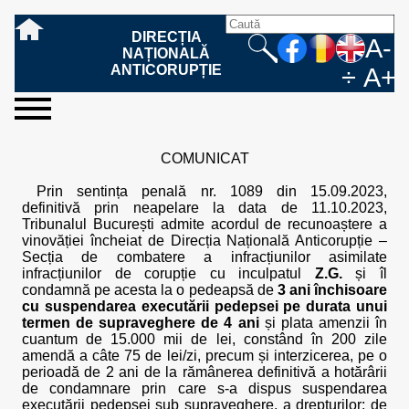
DIRECȚIA
A-
NAȚIONALĂ
ANTICORUPȚIE
÷
A+
sesizați-
despre
rezultatele
mass
informare
cooperare
Ce
Cum
Cum
Ce
Fazele
Ce
Care sunt
Cum
Cine
Cu ce
Sursele
Structura
Conducerea
Structuri
Cadrul
Resurse
Resurse
Integritate
Rapoarte
Hotărâri
Biroul de
Comunicate
Model de
Drept
Evenimente
Persoana
Model
Raportul
Legea
Protecția
Modalități
Programe
Evenimente
Cadrul legal
ne
noi
noastre
media
publică
internațională
înseamnă
sesizați
este
trebuie
procesului
urmează
drepturile și
sprijiniți
lucrează
se
de
teritoriale
legal
financiare
umane
instituțională
de
penale
informare
de presă
acreditare
la
responsabilă
solicitare
anual
544/2001
datelor
de
internaționale
internațional
COMUNICAT
fapta de
o faptă
protejat
să
penal
după ce
obligațiile
DNA
la DNA?
ocupă
informații
și achiziții
activitate
definitive
și relații
replică
cu
informații
privind
și norme
cu
contestare
corupție
de
cel care
conțină o
sesizez
persoanelor
oferind
DNA?
ale DNA
publice
în cauze
publice -
informarea
în baza
aplicarea
de
caracter
a
Prin sentința penală nr. 1089 din 15.09.2023,
corupție?
denunță?
sesizare?
o faptă
în procesul
date
de
Contacte
publică
Legii
Legii
aplicare
personal
răspunsului
definitivă prin neapelare la data de 11.10.2023,
de
penal?
despre
corupție
544/2001
544/2001
oferit în
Tribunalul București admite acordul de recunoaștere a
corupție?
posibile
baza Legii
vinovăției încheiat de Direcția Națională Anticorupție –
fapte de
544/2001
Secția de combatere a infracțiunilor asimilate
corupție?
infracțiunilor de corupție cu inculpatul
Z.G.
și îl
condamnă pe acesta la o pedeapsă de
3 ani închisoare
cu suspendarea executării pedepsei pe durata unui
termen de supraveghere de 4 ani
și plata amenzii în
cuantum de 15.000 mii de lei, constând în 200 zile
amendă a câte 75 de lei/zi, precum și interzicerea, pe o
perioadă de 2 ani de la rămânerea definitivă a hotărârii
de condamnare prin care s-a dispus suspendarea
executării pedepsei sub supraveghere, a drepturilor: de