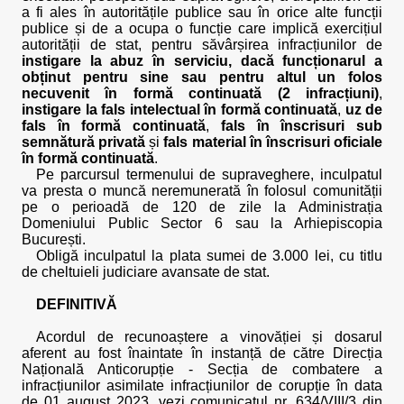
a fi ales în autoritățile publice sau în orice alte funcții
publice și de a ocupa o funcție care implică exercițiul
autorității de stat, pentru săvârșirea infracțiunilor de
instigare la abuz în serviciu, dacă funcționarul a
obținut pentru sine sau pentru altul un folos
necuvenit în formă continuată (2 infracțiuni)
,
instigare la fals intelectual în formă continuată
,
uz de
fals în formă continuată
,
fals în înscrisuri sub
semnătură privată
și
fals material în înscrisuri oficiale
în formă continuată
.
Pe parcursul termenului de supraveghere, inculpatul
va presta o muncă neremunerată în folosul comunității
pe o perioadă de 120 de zile la Administrația
Domeniului Public Sector 6 sau la Arhiepiscopia
București.
Obligă inculpatul la plata sumei de 3.000 lei, cu titlu
de cheltuieli judiciare avansate de stat.
DEFINITIVĂ
Acordul de recunoaștere a vinovăției și dosarul
aferent au fost înaintate în instanță de către Direcția
Națională Anticorupție - Secția de combatere a
infracțiunilor asimilate infracțiunilor de corupție în data
de 01 august 2023, vezi comunicatul nr. 634/VIII/3 din