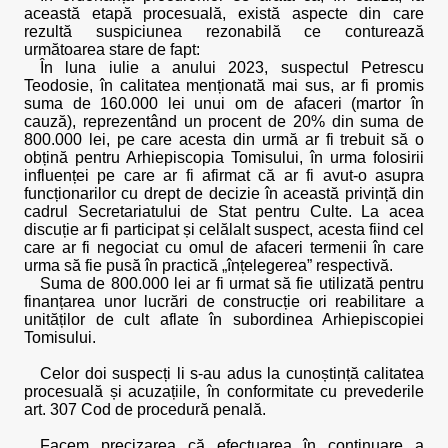
această etapă procesuală, există aspecte din care
rezultă suspiciunea rezonabilă ce conturează
următoarea stare de fapt:
În luna iulie a anului 2023, suspectul Petrescu
Teodosie, în calitatea menționată mai sus, ar fi promis
suma de 160.000 lei unui om de afaceri (martor în
cauză), reprezentând un procent de 20% din suma de
800.000 lei, pe care acesta din urmă ar fi trebuit să o
obțină pentru Arhiepiscopia Tomisului, în urma folosirii
influenței pe care ar fi afirmat că ar fi avut-o asupra
funcționarilor cu drept de decizie în această privință din
cadrul Secretariatului de Stat pentru Culte. La acea
discuție ar fi participat și celălalt suspect, acesta fiind cel
care ar fi negociat cu omul de afaceri termenii în care
urma să fie pusă în practică „înțelegerea” respectivă.
Suma de 800.000 lei ar fi urmat să fie utilizată pentru
finanțarea unor lucrări de construcție ori reabilitare a
unităților de cult aflate în subordinea Arhiepiscopiei
Tomisului.
Celor doi suspecți li s-au adus la cunoștință calitatea
procesuală și acuzațiile, în conformitate cu prevederile
art. 307 Cod de procedură penală.
Facem precizarea că efectuarea în continuare a