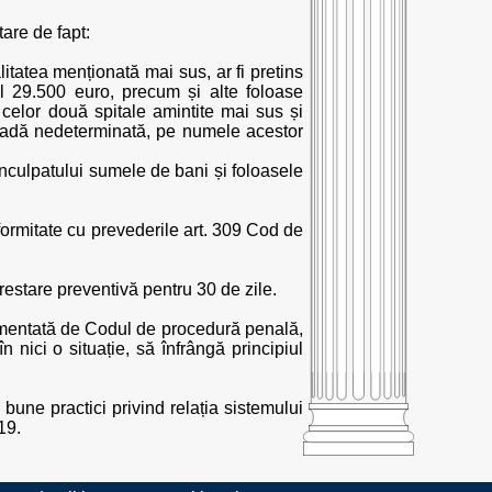
are de fapt:
tatea menționată mai sus, ar fi pretins
l 29.500 euro, precum și alte foloase
celor două spitale amintite mai sus și
ioadă nedeterminată, pe numele acestor
inculpatului sumele de bani și foloasele
nformitate cu prevederile art. 309 Cod de
estare preventivă pentru 30 de zile.
ementată de Codul de procedură penală,
 nici o situație, să înfrângă principiul
bune practici privind relația sistemului
19.