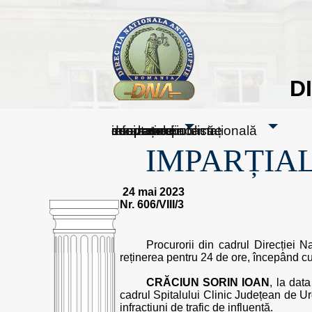
D
sesizați-ne
despre noi
rezultatele noastre
mass media
informare publică
cooperare internațională
IMPARȚIAL
24 mai 2023
Nr. 606/VIII/3
Procurorii din cadrul Direcției N
reținerea pentru 24 de ore, începând cu
CRĂCIUN SORIN IOAN
, la dat
cadrul Spitalului Clinic Județean de Urg
infracțiuni de trafic de influență.