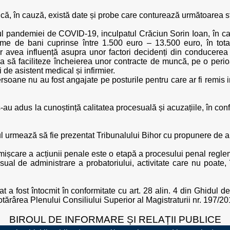
 că, în cauză, există date și probe care conturează următoarea st
l pandemiei de COVID-19, inculpatul Crăciun Sorin Ioan, în cali
ume de bani cuprinse între 1.500 euro – 13.500 euro, în tota
 avea influență asupra unor factori decidenți din conducerea 
ia să faciliteze încheierea unor contracte de muncă, pe o per
de asistent medical și infirmier.
rsoane nu au fost angajate pe posturile pentru care ar fi remis 
s-au adus la cunoștință calitatea procesuală și acuzațiile, în co
l urmează să fie prezentat Tribunalului Bihor cu propunere de ar
ișcare a acțiunii penale este o etapă a procesului penal regl
l de administrare a probatoriului, activitate care nu poate, în
 fost întocmit în conformitate cu art. 28 alin. 4 din Ghidul de 
tărârea Plenului Consiliului Superior al Magistraturii nr. 197/20
BIROUL DE INFORMARE ȘI RELAȚII PUBLICE