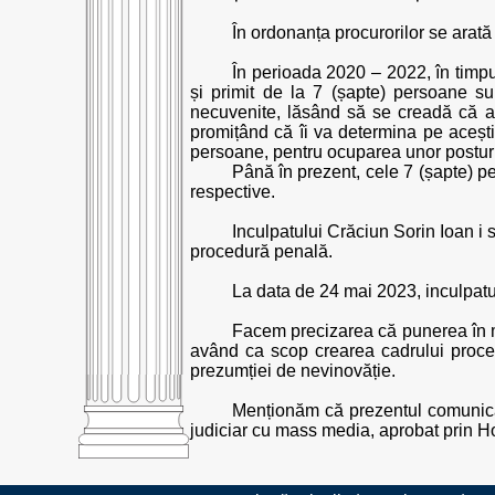
În ordonanța procurorilor se arată
În perioada 2020 – 2022, în timpu
și primit de la 7 (șapte) persoane s
necuvenite, lăsând să se creadă că ar
promițând că îi va determina pe aceșt
persoane, pentru ocuparea unor posturi 
Până în prezent, cele 7 (șapte) pe
respective.
Inculpatului Crăciun Sorin Ioan i 
procedură penală.
La data de 24 mai 2023, inculpatu
Facem precizarea că punerea în m
având ca scop crearea cadrului procesua
prezumției de nevinovăție.
Menționăm că prezentul comunicat a
judiciar cu mass media, aprobat prin Ho