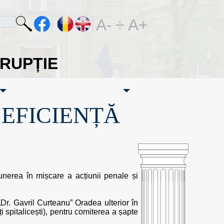
A-
÷
A+
ORUPȚIE
·EFICIENȚĂ
punerea în mișcare a acțiunii penale și
 „Dr. Gavril Curteanu” Oradea ulterior în
i spitalicești), pentru comiterea a șapte