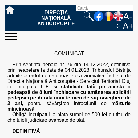
DIRECȚIA
A-
NAȚIONALĂ
ANTICORUPȚIE
÷
A+
sesizați-
despre
rezultatele
mass
informare
cooperare
Ce
Cum
Cum
Ce
Fazele
Ce
Care sunt
Cum
Cine
Cu ce
Sursele
Structura
Conducerea
Structuri
Cadrul
Resurse
Resurse
Integritate
Rapoarte
Hotărâri
Biroul de
Comunicate
Model de
Drept
Evenimente
Persoana
Model
Raportul
Legea
Protecția
Modalități
Programe
Evenimente
Cadrul legal
ne
noi
noastre
media
publică
internațională
înseamnă
sesizați
este
trebuie
procesului
urmează
drepturile și
sprijiniți
lucrează
se
de
teritoriale
legal
financiare
umane
instituțională
de
penale
informare
de presă
acreditare
la
responsabilă
solicitare
anual
544/2001
datelor
de
internaționale
internațional
COMUNICAT
fapta de
o faptă
protejat
să
penal
după ce
obligațiile
DNA
la DNA?
ocupă
informații
și achiziții
activitate
definitive
și relații
replică
cu
informații
privind
și norme
cu
contestare
corupție
de
cel care
conțină o
sesizez
persoanelor
oferind
DNA?
ale DNA
publice
în cauze
publice -
informarea
în baza
aplicarea
de
caracter
a
Prin sentința penală nr. 76 din 14.12.2022, definitivă
corupție?
denunță?
sesizare?
o faptă
în procesul
date
de
Contacte
publică
Legii
Legii
aplicare
personal
răspunsului
prin neapelare la data de 04.01.2023, Tribunalul Bistrița
de
penal?
despre
corupție
544/2001
544/2001
oferit în
admite acordul de recunoaștere a vinovăției încheiat de
corupție?
posibile
baza Legii
Direcția Națională Anticorupție - Serviciul Teritorial Cluj
fapte de
544/2001
cu inculpatul
L.E.
și
stabilește față pe acesta o
corupție?
pedeapsă de 8 luni închisoare cu amânarea aplicării
pedepsei pe durata unui termen de supraveghere de
2 ani
, pentru săvârșirea infracțiunii de
mărturie
mincinoasă
.
Obligă inculpatul la plata sumei de 500 lei cu titlu de
cheltuieli judiciare avansate de stat.
DEFINITIVĂ