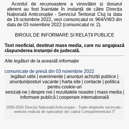
Acordul de recunoaștere a vinovăției și dosarul
aferent au fost înaintate în instanță de către Direcția
Națională Anticorupție - Serviciul Teritorial Cluj la data
de 19 octombrie 2022, vezi comunicatul nr. 964/VIII/3 din
data de 03 noiembrie 2022 (comunicatul nr. 2).
BIROUL DE INFORMARE ȘI RELAȚII PUBLICE
Text neoficial, destinat mass media, care nu angajează
răspunderea instanței de judecată.
Alte legături de la această informație
comunicate de presă din 03 noiembrie 2022
legături utile
|
evenimente
|
anunțuri achiziții publice
|
anunțuri/posturi vacante
|
harta site
|
contacte
|
politica
pentru cookie-uri
sesizați-ne
|
despre noi
|
rezultatele noastre
|
mass media
|
informare publică
|
cooperare internațională
2005-2026 Direcția Națională Anticorupție - Toate drepturile rezervate -
website realizat de specialiști din cadrul Compartimentului IT