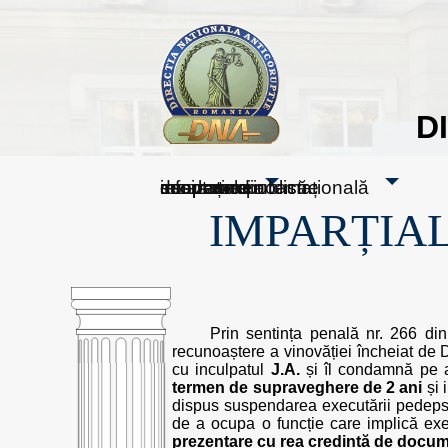
D
sesizați-ne
despre noi
rezultatele noastre
mass media
informare publică
cooperare internațională
IMPARȚIAL
Prin sentința penală nr. 266 di
recunoaștere a vinovăției încheiat de Di
cu inculpatul
J.A.
și îl condamnă pe 
termen de supraveghere de 2 ani
și 
dispus suspendarea executării pedepsei s
de a ocupa o funcție care implică exerc
prezentare cu rea credință de docume