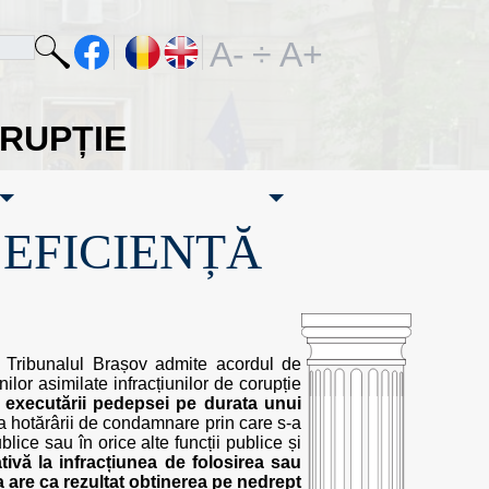
A-
÷
A+
ORUPȚIE
·EFICIENȚĂ
2 Tribunalul Brașov admite acordul de
ilor asimilate infracțiunilor de corupție
 executării pedepsei pe durata unui
 a hotărârii de condamnare prin care s-a
lice sau în orice alte funcții publice și
ativă la infracțiunea de folosirea sau
 are ca rezultat obținerea pe nedrept