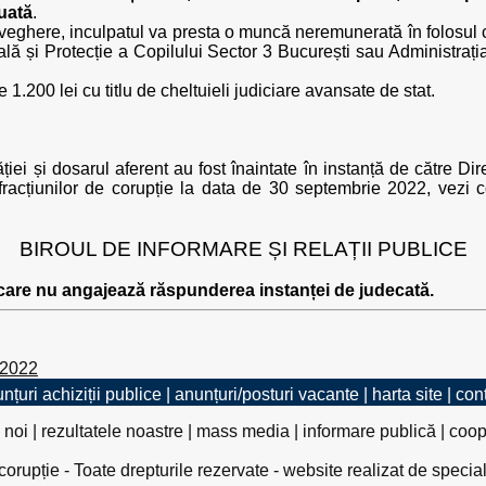
uată
.
eghere, inculpatul va presta o muncă neremunerată în folosul c
ală și Protecție a Copilului Sector 3 București sau Administraț
 1.200 lei cu titlu de cheltuieli judiciare avansate de stat.
ei și dosarul aferent au fost înaintate în instanță de către Dir
nfracțiunilor de corupție la data de 30 septembrie 2022, vezi 
BIROUL DE INFORMARE ȘI RELAȚII PUBLICE
 care nu angajează răspunderea instanței de judecată.
 2022
nțuri achiziții publice
|
anunțuri/posturi vacante
|
harta site
|
con
 noi
|
rezultatele noastre
|
mass media
|
informare publică
|
coop
rupție - Toate drepturile rezervate - website realizat de specia