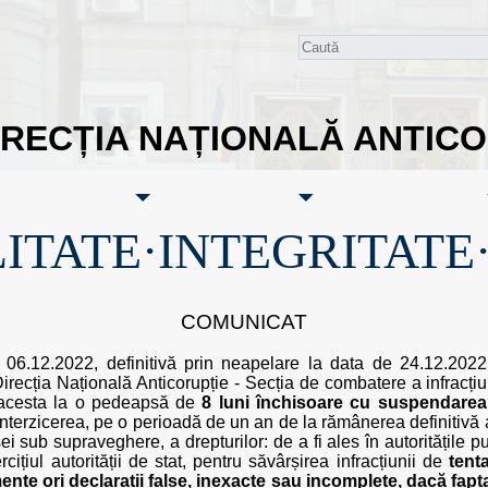
IRECȚIA NAȚIONALĂ ANTIC
ITATE·INTEGRITATE
COMUNICAT
n 06.12.2022, definitivă prin neapelare la data de 24.12.202
recția Națională Anticorupție - Secția de combatere a infracțiun
acesta la o pedeapsă de
8 luni închisoare cu suspendarea
interzicerea, pe o perioadă de un an de la rămânerea definitivă
ub supraveghere, a drepturilor: de a fi ales în autoritățile pub
ițiul autorității de stat, pentru săvârșirea infracțiunii de
tent
nte ori declarații false, inexacte sau incomplete, dacă fapta