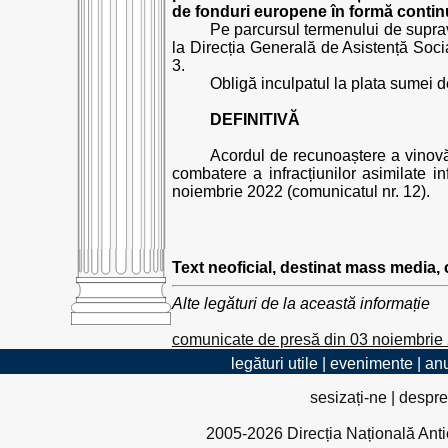
de fonduri europene în formă contin
Pe parcursul termenului de suprav
la Direcția Generală de Asistență Soci
3.
Obligă inculpatul la plata sumei de
DEFINITIVĂ
Acordul de recunoaștere a vinovăți
combatere a infracțiunilor asimilate i
noiembrie 2022 (comunicatul nr. 12).
Text neoficial, destinat mass media,
Alte legături de la această informație
comunicate de presă din 03 noiembrie
legături utile
|
evenimente
|
anu
sesizați-ne
|
despre
2005-2026 Direcția Națională Antico