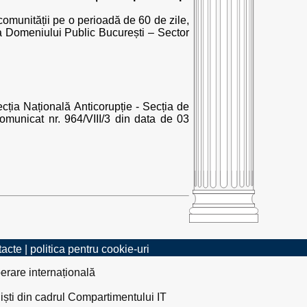
omunității pe o perioadă de 60 de zile,
ia Domeniului Public București – Sector
ecția Națională Anticorupție - Secția de
comunicat nr. 964/VIII/3 din data de 03
tacte
|
politica pentru cookie-uri
erare internațională
liști din cadrul Compartimentului IT