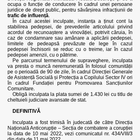
ocupa o funcție de conducere în cadrul unei persoane
juridice de drept public, pentru săvârșirea infracțiunii de
trafic de influență
.
În cazul acestei inculpate, instanța a ținut cont la
stabilirea pedepsei, de prevederile articolului privind
acordul de recunoaștere a vinovăției, potrivit căruia, în
caz de condamnare sau amânare a aplicării pedepsei,
limitele de pedeapsă prevăzute de lege în cazul
pedepsei închisorii se reduc cu o treime, iar în cazul
pedepsei amenzii, cu o pătrime.
Pe parcursul termenului de supraveghere, inculpata
va presta o muncă neremunerată în folosul comunității
pe o perioadă de 90 de zile, în cadrul Direcției Generale
de Asistență Socială și Protecția a Copilului Sector IV ori
în cadrul Fundației pentru Promovarea Sancțiunilor
Comunitare.
Obligă inculpata la plata sumei de 1.430 lei cu titlu de
cheltuieli judiciare avansate de stat.
DEFINITIVĂ
Inculpata a fost trimisă în judecată de către Direcția
Națională Anticorupție – Secția de combatere a corupției
la data de 10 mai 2022, vezi comunicatul nr. 434/VIII/3
din data de 11 mai 2022.