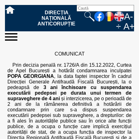
DIRECȚIA
A-
NAȚIONALĂ
ANTICORUPȚIE
÷
A+
sesizați-
despre
rezultatele
mass
informare
cooperare
Ce
Cum
Cum
Ce
Fazele
Ce
Care sunt
Cum
Cine
Cu ce
Sursele
Structura
Conducerea
Structuri
Cadrul
Resurse
Resurse
Integritate
Rapoarte
Hotărâri
Biroul de
Comunicate
Model de
Drept
Evenimente
Persoana
Model
Raportul
Legea
Protecția
Modalități
Programe
Evenimente
Cadrul legal
ne
noi
noastre
media
publică
internațională
înseamnă
sesizați
este
trebuie
procesului
urmează
drepturile și
sprijiniți
lucrează
se
de
teritoriale
legal
financiare
umane
instituțională
de
penale
informare
de presă
acreditare
la
responsabilă
solicitare
anual
544/2001
datelor
de
internaționale
internațional
COMUNICAT
fapta de
o faptă
protejat
să
penal
după ce
obligațiile
DNA
la DNA?
ocupă
informații
și achiziții
activitate
definitive
și relații
replică
cu
informații
privind
și norme
cu
contestare
corupție
de
cel care
conțină o
sesizez
persoanelor
oferind
DNA?
ale DNA
publice
în cauze
publice -
informarea
în baza
aplicarea
de
caracter
a
Prin decizia penală nr. 1726/A din 15.12.2022, Curtea
corupție?
denunță?
sesizare?
o faptă
în procesul
date
de
Contacte
publică
Legii
Legii
aplicare
personal
răspunsului
de Apel București a hotărât condamnarea inculpatei
de
penal?
despre
corupție
544/2001
544/2001
oferit în
POPA GEORGIANA
, la data faptei inspector în cadrul
corupție?
posibile
baza Legii
Direcției Generale Antifraudă Fiscală București, la o
fapte de
544/2001
pedeapsă de
3 ani închisoare cu suspendarea
corupție?
executării pedepsei pe durata unui termen de
supraveghere de 4 ani
și interzicerea, pe o perioadă de
2 ani de la rămânerea definitivă a hotărârii de
condamnare prin care s-a dispus suspendarea
executării pedepsei sub supraveghere, a drepturilor: de
a fi ales în autoritățile publice sau în orice alte funcții
publice, de a ocupa o funcție care implică exercițiul
autorității de stat, de a ocupa funcția de inspector la
Direcția Regională Antifraudă Fiscală București și de a