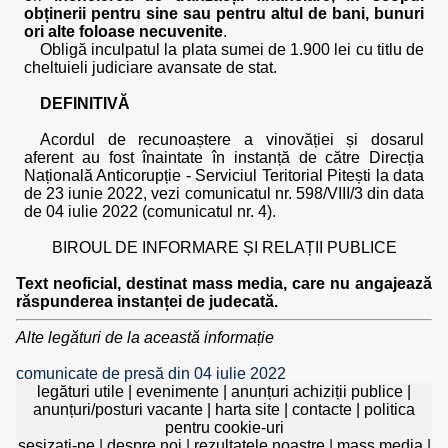
obținerii pentru sine sau pentru altul de bani, bunuri
ori alte foloase necuvenite
.
Obligă inculpatul la plata sumei de 1.900 lei cu titlu de
cheltuieli judiciare avansate de stat.
DEFINITIVĂ
Acordul de recunoaștere a vinovăției și dosarul
aferent au fost înaintate în instanță de către Direcția
Națională Anticorupție - Serviciul Teritorial Pitești la data
de 23 iunie 2022, vezi comunicatul nr. 598/VIII/3 din data
de 04 iulie 2022 (comunicatul nr. 4).
BIROUL DE INFORMARE ȘI RELAȚII PUBLICE
Text neoficial, destinat mass media, care nu angajează
răspunderea instanței de judecată.
Alte legături de la această informație
comunicate de presă din 04 iulie 2022
legături utile
|
evenimente
|
anunțuri achiziții publice
|
anunțuri/posturi vacante
|
harta site
|
contacte
|
politica
pentru cookie-uri
sesizați-ne
|
despre noi
|
rezultatele noastre
|
mass media
|