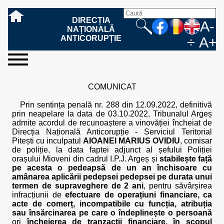
DIRECȚIA
A-
NAȚIONALĂ
ANTICORUPȚIE
÷
A+
sesizați-
despre
rezultatele
mass
informare
cooperare
Ce
Cum
Cum
Ce
Fazele
Ce
Care sunt
Cum
Cine
Cu ce
Sursele
Structura
Conducerea
Structuri
Cadrul
Resurse
Resurse
Integritate
Rapoarte
Hotărâri
Biroul de
Comunicate
Model de
Drept
Evenimente
Persoana
Model
Raportul
Legea
Protecția
Modalități
Programe
Evenimente
Cadrul legal
ne
noi
noastre
media
publică
internațională
înseamnă
sesizați
este
trebuie
procesului
urmează
drepturile și
sprijiniți
lucrează
se
de
teritoriale
legal
financiare
umane
instituțională
de
penale
informare
de presă
acreditare
la
responsabilă
solicitare
anual
544/2001
datelor
de
internaționale
internațional
COMUNICAT
fapta de
o faptă
protejat
să
penal
după ce
obligațiile
DNA
la DNA?
ocupă
informații
și achiziții
activitate
definitive
și relații
replică
cu
informații
privind
și norme
cu
contestare
corupție
de
cel care
conțină o
sesizez
persoanelor
oferind
DNA?
ale DNA
publice
în cauze
publice -
informarea
în baza
aplicarea
de
caracter
a
Prin sentința penală nr. 288 din 12.09.2022, definitivă
corupție?
denunță?
sesizare?
o faptă
în procesul
date
de
Contacte
publică
Legii
Legii
aplicare
personal
răspunsului
prin neapelare la data de 03.10.2022, Tribunalul Argeș
de
penal?
despre
corupție
544/2001
544/2001
oferit în
admite acordul de recunoaștere a vinovăției încheiat de
corupție?
posibile
baza Legii
Direcția Națională Anticorupție - Serviciul Teritorial
fapte de
544/2001
Pitești cu inculpatul
AIOANEI MARIUS OVIDIU
, comisar
corupție?
de poliție, la data faptei adjunct al șefului Poliției
orașului Mioveni din cadrul I.P.J. Argeș și
stabilește față
pe acesta o pedeapsă de un an închisoare cu
amânarea aplicării pedepsei pedepsei pe durata unui
termen de supraveghere de 2 ani
, pentru săvârșirea
infracțiunii de
efectuare de operațiuni financiare, ca
acte de comerț, incompatibile cu funcția, atribuția
sau însărcinarea pe care o îndeplinește o persoană
ori
încheierea de tranzacții financiare, în scopul