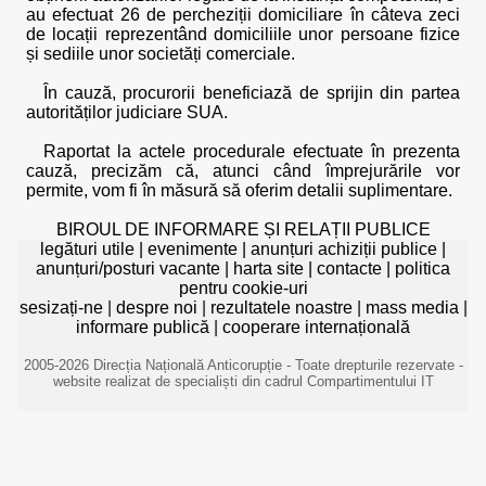
au efectuat 26 de percheziții domiciliare în câteva zeci
de locații reprezentând domiciliile unor persoane fizice
și sediile unor societăți comerciale.
În cauză, procurorii beneficiază de sprijin din partea
autorităților judiciare SUA.
Raportat la actele procedurale efectuate în prezenta
cauză, precizăm că, atunci când împrejurările vor
permite, vom fi în măsură să oferim detalii suplimentare.
BIROUL DE INFORMARE ȘI RELAȚII PUBLICE
legături utile
|
evenimente
|
anunțuri achiziții publice
|
anunțuri/posturi vacante
|
harta site
|
contacte
|
politica
pentru cookie-uri
sesizați-ne
|
despre noi
|
rezultatele noastre
|
mass media
|
informare publică
|
cooperare internațională
2005-2026 Direcția Națională Anticorupție - Toate drepturile rezervate -
website realizat de specialiști din cadrul Compartimentului IT