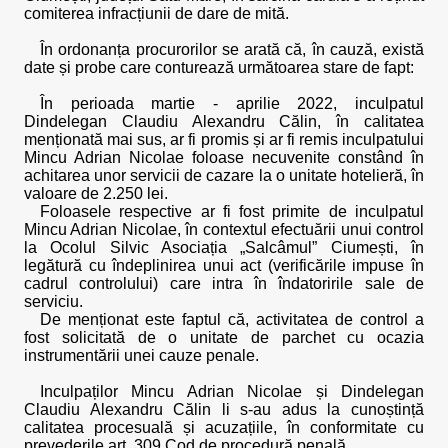
comiterea infracțiunii de dare de mită.
În ordonanța procurorilor se arată că, în cauză, există
date și probe care conturează următoarea stare de fapt:
În perioada martie - aprilie 2022, inculpatul
Dindelegan Claudiu Alexandru Călin, în calitatea
menționată mai sus, ar fi promis și ar fi remis inculpatului
Mincu Adrian Nicolae foloase necuvenite constând în
achitarea unor servicii de cazare la o unitate hotelieră, în
valoare de 2.250 lei.
Foloasele respective ar fi fost primite de inculpatul
Mincu Adrian Nicolae, în contextul efectuării unui control
la Ocolul Silvic Asociația „Salcâmul” Ciumești, în
legătură cu îndeplinirea unui act (verificările impuse în
cadrul controlului) care intra în îndatoririle sale de
serviciu.
De menționat este faptul că, activitatea de control a
fost solicitată de o unitate de parchet cu ocazia
instrumentării unei cauze penale.
Inculpaților Mincu Adrian Nicolae și Dindelegan
Claudiu Alexandru Călin li s-au adus la cunoștință
calitatea procesuală și acuzațiile, în conformitate cu
prevederile art. 309 Cod de procedură penală.