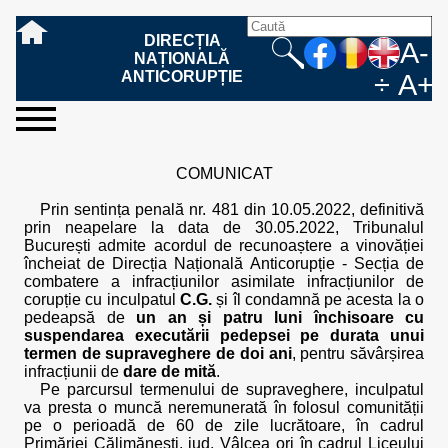
DIRECȚIA
A-
NAȚIONALĂ
ANTICORUPȚIE
÷
A+
sesizați-
despre
rezultatele
mass
informare
cooperare
Ce
Cum
Cum
Ce
Fazele
Ce
Care sunt
Cum
Cine
Cu ce
Sursele
Structura
Conducerea
Structuri
Cadrul
Resurse
Resurse
Integritate
Rapoarte
Hotărâri
Biroul de
Comunicate
Model de
Drept
Evenimente
Persoana
Model
Raportul
Legea
Protecția
Modalități
Programe
Evenimente
Cadrul legal
ne
noi
noastre
media
publică
internațională
înseamnă
sesizați
este
trebuie
procesului
urmează
drepturile și
sprijiniți
lucrează
se
de
teritoriale
legal
financiare
umane
instituțională
de
penale
informare
de presă
acreditare
la
responsabilă
solicitare
anual
544/2001
datelor
de
internaționale
internațional
COMUNICAT
fapta de
o faptă
protejat
să
penal
după ce
obligațiile
DNA
la DNA?
ocupă
informații
și achiziții
activitate
definitive
și relații
replică
cu
informații
privind
și norme
cu
contestare
corupție
de
cel care
conțină o
sesizez
persoanelor
oferind
DNA?
ale DNA
publice
în cauze
publice -
informarea
în baza
aplicarea
de
caracter
a
Prin sentința penală nr. 481 din 10.05.2022, definitivă
corupție?
denunță?
sesizare?
o faptă
în procesul
date
de
Contacte
publică
Legii
Legii
aplicare
personal
răspunsului
prin neapelare la data de 30.05.2022, Tribunalul
de
penal?
despre
corupție
544/2001
544/2001
oferit în
București admite acordul de recunoaștere a vinovăției
corupție?
posibile
baza Legii
încheiat de Direcția Națională Anticorupție - Secția de
fapte de
544/2001
combatere a infracțiunilor asimilate infracțiunilor de
corupție?
corupție cu inculpatul
C.G.
și îl condamnă pe acesta la o
pedeapsă de
un an și patru luni închisoare cu
suspendarea executării pedepsei pe durata unui
termen de supraveghere de doi ani
, pentru săvârșirea
infracțiunii de
dare de mită
.
Pe parcursul termenului de supraveghere, inculpatul
va presta o muncă neremunerată în folosul comunității
pe o perioadă de 60 de zile lucrătoare, în cadrul
Primăriei Călimănești, jud. Vâlcea ori în cadrul Liceului