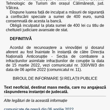
Tehnologic de Turism din orașul Călimănești, jud.
Vâlcea.
Dispune luarea față de inculpat a măsurii de siguranță
a confiscării speciale a sumei de 400 euro, sumă
consemnată de acesta la bancă.
Obligă inculpatul la plata sumei de 400 lei cu titlu de
cheltuieli judiciare avansate de stat.
DEFINITIVĂ
Acordul de recunoaștere a vinovăției și dosarul
aferent au fost înaintate în instanță de către Direcția
Națională Anticorupție - Secția de combatere a
infracțiunilor asimilate infracțiunilor de corupție la data
de 15 martie 2022, vezi comunicatul nr. 330/VIII/3 din
data de 06 aprilie 2022 (comunicatul nr. 11).
BIROUL DE INFORMARE ȘI RELAȚII PUBLICE
Text neoficial, destinat mass media, care nu angajează
răspunderea instanței de judecată.
Alte legături de la această informație
comunicate de presă din 06 aprilie 2022