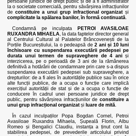
persoane juridice de drept public și de a fi administrator
la o societate comercială, pentru săvârșirea infracțiunilor
de
constituire a unui grup infracțional organizat
și
complicitate la spălarea banilor, în formă continuată
.
Condamnă pe inculpata
PETROI AVASILOAE
RUXANDRA MIHAELA
, la data faptelor director general
al Centrului Cultural al Palatelor Brâncovenești de la
Porțile Bucureștiului, la o pedeapsă de
2 ani și 10 luni
închisoare cu suspendarea executării pedepsei pe
durata unui termen de supraveghere de 4 ani
și
interzicerea, pe o perioadă de 3 ani de la rămânerea
definitivă a hotărârii de condamnare prin care s-a dispus
suspendarea executării pedepsei sub supraveghere, a
drepturilor: de a fi ales în autoritățile publice sau în orice
alte funcții publice, de a ocupa o funcție care implică
exercițiul autorității de stat și de a ocupa o funcție de
conducere în cadrul unei persoane juridice de drept
public, pentru săvârșirea infracțiunilor de
constituire a
unui grup infracțional organizat
și
luare de mită
.
În cazul inculpaților Popa Bogdan Cornel, Petroi
Avasiloae Ruxandra Mihaela, Șupeală Florin, Albu
Romeo și Bengalici Claudiu, instanța a ținut cont la
stabilirea pedepsei, de prevederile articolului privind