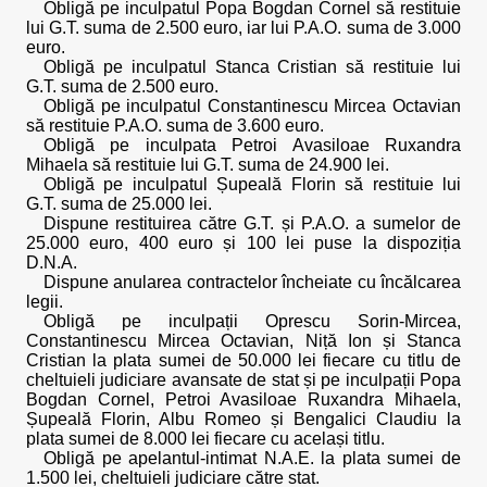
Obligă pe inculpatul Popa Bogdan Cornel să restituie
lui G.T. suma de 2.500 euro, iar lui P.A.O. suma de 3.000
euro.
Obligă pe inculpatul Stanca Cristian să restituie lui
G.T. suma de 2.500 euro.
Obligă pe inculpatul Constantinescu Mircea Octavian
să restituie P.A.O. suma de 3.600 euro.
Obligă pe inculpata Petroi Avasiloae Ruxandra
Mihaela să restituie lui G.T. suma de 24.900 lei.
Obligă pe inculpatul Șupeală Florin să restituie lui
G.T. suma de 25.000 lei.
Dispune restituirea către G.T. și P.A.O. a sumelor de
25.000 euro, 400 euro și 100 lei puse la dispoziția
D.N.A.
Dispune anularea contractelor încheiate cu încălcarea
legii.
Obligă pe inculpații Oprescu Sorin-Mircea,
Constantinescu Mircea Octavian, Niță Ion și Stanca
Cristian la plata sumei de 50.000 lei fiecare cu titlu de
cheltuieli judiciare avansate de stat și pe inculpații Popa
Bogdan Cornel, Petroi Avasiloae Ruxandra Mihaela,
Șupeală Florin, Albu Romeo și Bengalici Claudiu la
plata sumei de 8.000 lei fiecare cu același titlu.
Obligă pe apelantul-intimat N.A.E. la plata sumei de
1.500 lei, cheltuieli judiciare către stat.