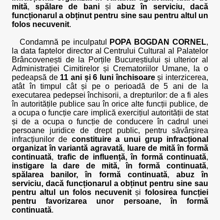
mită
,
spălare de bani
și
abuz în serviciu, dacă
funcționarul a obținut pentru sine sau pentru altul un
folos necuvenit
.
Condamnă pe inculpatul
POPA BOGDAN CORNEL
,
la data faptelor director al Centrului Cultural al Palatelor
Brâncovenești de la Porțile Bucureștiului și ulterior al
Administrației Cimitirelor și Crematoriilor Umane, la o
pedeapsă de
11 ani și 6 luni închisoare
și interzicerea,
atât în timpul cât și pe o perioadă de 5 ani de la
executarea pedepsei închisorii, a drepturilor: de a fi ales
în autoritățile publice sau în orice alte funcții publice, de
a ocupa o funcție care implică exercițiul autorității de stat
și de a ocupa o funcție de conducere în cadrul unei
persoane juridice de drept public, pentru săvârșirea
infracțiunilor de
constituire a unui grup infracțional
organizat în variantă agravată
,
luare de mită în formă
continuată
,
trafic de influență, în formă continuată
,
instigare la dare de mită, în formă continuată
,
spălarea banilor, în formă continuată
,
abuz în
serviciu, dacă funcționarul a obținut pentru sine sau
pentru altul un folos necuvenit
și
folosirea funcției
pentru favorizarea unor persoane, în formă
continuată
.