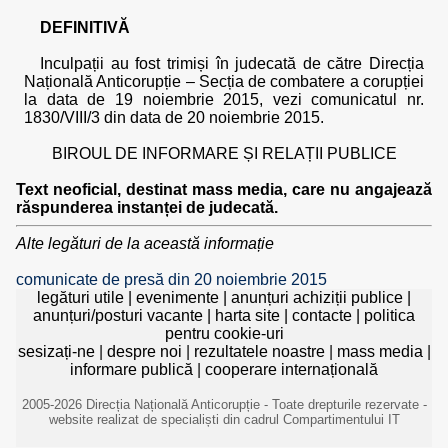
DEFINITIVĂ
Inculpații au fost trimiși în judecată de către Direcția
Națională Anticorupție – Secția de combatere a corupției
la data de 19 noiembrie 2015, vezi comunicatul nr.
1830/VIII/3 din data de 20 noiembrie 2015.
BIROUL DE INFORMARE ȘI RELAȚII PUBLICE
Text neoficial, destinat mass media, care nu angajează
răspunderea instanței de judecată.
Alte legături de la această informație
comunicate de presă din 20 noiembrie 2015
legături utile
|
evenimente
|
anunțuri achiziții publice
|
anunțuri/posturi vacante
|
harta site
|
contacte
|
politica
pentru cookie-uri
sesizați-ne
|
despre noi
|
rezultatele noastre
|
mass media
|
informare publică
|
cooperare internațională
2005-2026 Direcția Națională Anticorupție - Toate drepturile rezervate -
website realizat de specialiști din cadrul Compartimentului IT