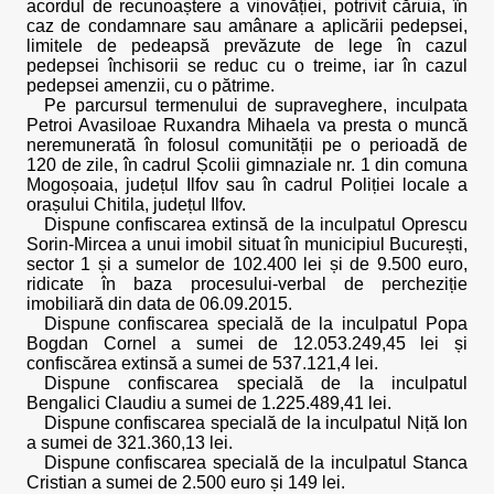
acordul de recunoaștere a vinovăției, potrivit căruia, în
caz de condamnare sau amânare a aplicării pedepsei,
limitele de pedeapsă prevăzute de lege în cazul
pedepsei închisorii se reduc cu o treime, iar în cazul
pedepsei amenzii, cu o pătrime.
Pe parcursul termenului de supraveghere, inculpata
Petroi Avasiloae Ruxandra Mihaela va presta o muncă
neremunerată în folosul comunității pe o perioadă de
120 de zile, în cadrul Școlii gimnaziale nr. 1 din comuna
Mogoșoaia, județul Ilfov sau în cadrul Poliției locale a
orașului Chitila, județul Ilfov.
Dispune confiscarea extinsă de la inculpatul Oprescu
Sorin-Mircea a unui imobil situat în municipiul București,
sector 1 și a sumelor de 102.400 lei și de 9.500 euro,
ridicate în baza procesului-verbal de percheziție
imobiliară din data de 06.09.2015.
Dispune confiscarea specială de la inculpatul Popa
Bogdan Cornel a sumei de 12.053.249,45 lei și
confiscărea extinsă a sumei de 537.121,4 lei.
Dispune confiscarea specială de la inculpatul
Bengalici Claudiu a sumei de 1.225.489,41 lei.
Dispune confiscarea specială de la inculpatul Niță Ion
a sumei de 321.360,13 lei.
Dispune confiscarea specială de la inculpatul Stanca
Cristian a sumei de 2.500 euro și 149 lei.