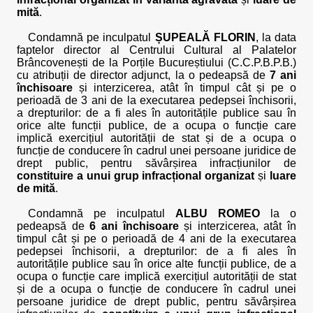
mită
.
Condamnă pe inculpatul
ȘUPEALĂ FLORIN
, la data
faptelor director al Centrului Cultural al Palatelor
Brâncovenești de la Porțile Bucureștiului (C.C.P.B.P.B.)
cu atribuții de director adjunct, la o pedeapsă de
7 ani
închisoare
și interzicerea, atât în timpul cât și pe o
perioadă de 3 ani de la executarea pedepsei închisorii,
a drepturilor: de a fi ales în autoritățile publice sau în
orice alte funcții publice, de a ocupa o funcție care
implică exercițiul autorității de stat și de a ocupa o
funcție de conducere în cadrul unei persoane juridice de
drept public, pentru săvârșirea infracțiunilor de
constituire a unui grup infracțional organizat
și
luare
de mită
.
Condamnă pe inculpatul
ALBU ROMEO
la o
pedeapsă de
6 ani închisoare
și interzicerea, atât în
timpul cât și pe o perioadă de 4 ani de la executarea
pedepsei închisorii, a drepturilor: de a fi ales în
autoritățile publice sau în orice alte funcții publice, de a
ocupa o funcție care implică exercițiul autorității de stat
și de a ocupa o funcție de conducere în cadrul unei
persoane juridice de drept public, pentru săvârșirea