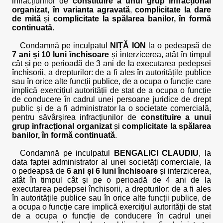
infracțiunilor de
constituire a unui grup infracțional
organizat, în varianta agravată
,
complicitate la dare
de mită
și
complicitate la spălarea banilor, în formă
continuată
.
Condamnă pe inculpatul
NIȚĂ ION
la o pedeapsă de
7 ani și 10 luni închisoare
și interzicerea, atât în timpul
cât și pe o perioadă de 3 ani de la executarea pedepsei
închisorii, a drepturilor: de a fi ales în autoritățile publice
sau în orice alte funcții publice, de a ocupa o funcție care
implică exercițiul autorității de stat de a ocupa o funcție
de conducere în cadrul unei persoane juridice de drept
public și de a fi administrator la o societate comercială,
pentru săvârșirea infracțiunilor de
constituire a unui
grup infracțional organizat
și
complicitate la spălarea
banilor, în formă continuată
.
Condamnă pe inculpatul
BENGALICI CLAUDIU
, la
data faptei administrator al unei societăți comerciale, la
o pedeapsă de
6 ani și 6 luni închisoare
și interzicerea,
atât în timpul cât și pe o perioadă de 4 ani de la
executarea pedepsei închisorii, a drepturilor: de a fi ales
în autoritățile publice sau în orice alte funcții publice, de
a ocupa o funcție care implică exercițiul autorității de stat
de a ocupa o funcție de conducere în cadrul unei