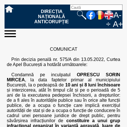
DIRECȚIA
A-
NAȚIONALĂ
ANTICORUPȚIE
÷
A+
sesizați-
despre
rezultatele
mass
informare
cooperare
Ce
Cum
Cum
Ce
Fazele
Ce
Care sunt
Cum
Cine
Cu ce
Sursele
Structura
Conducerea
Structuri
Cadrul
Resurse
Resurse
Integritate
Rapoarte
Hotărâri
Biroul de
Comunicate
Model de
Drept
Evenimente
Persoana
Model
Raportul
Legea
Protecția
Modalități
Programe
Evenimente
Cadrul legal
ne
noi
noastre
media
publică
internațională
înseamnă
sesizați
este
trebuie
procesului
urmează
drepturile și
sprijiniți
lucrează
se
de
teritoriale
legal
financiare
umane
instituțională
de
penale
informare
de presă
acreditare
la
responsabilă
solicitare
anual
544/2001
datelor
de
internaționale
internațional
COMUNICAT
fapta de
o faptă
protejat
să
penal
după ce
obligațiile
DNA
la DNA?
ocupă
informații
și achiziții
activitate
definitive
și relații
replică
cu
informații
privind
și norme
cu
contestare
corupție
de
cel care
conțină o
sesizez
persoanelor
oferind
DNA?
ale DNA
publice
în cauze
publice -
informarea
în baza
aplicarea
de
caracter
a
Prin decizia penală nr. 575/A din 13.05.2022, Curtea
corupție?
denunță?
sesizare?
o faptă
în procesul
date
de
Contacte
publică
Legii
Legii
aplicare
personal
răspunsului
de Apel București a hotărât următoarele:
de
penal?
despre
corupție
544/2001
544/2001
oferit în
corupție?
posibile
baza Legii
Condamnă pe inculpatul
OPRESCU SORIN
fapte de
544/2001
MIRCEA
, la data faptelor primar al municipiului
corupție?
București, la o pedeapsă de
10 ani și 8 luni închisoare
și interzicerea, atât în timpul cât și pe o perioadă de 5
ani de la executarea pedepsei închisorii, a drepturilor:
de a fi ales în autoritățile publice sau în orice alte funcții
publice, de a ocupa o funcție care implică exercițiul
autorității de stat și de a ocupa o funcție de conducere în
cadrul unei persoane juridice de drept public, pentru
săvârșirea infracțiunilor de
constituire a unui grup
infracțional organizat în variantă agravată
,
luare de