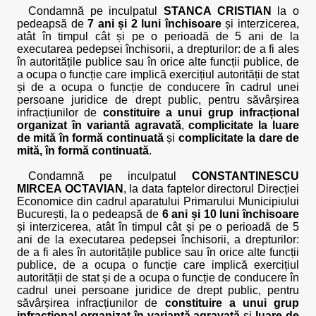
Condamnă pe inculpatul
STANCA CRISTIAN
la o
pedeapsă de
7 ani și 2 luni închisoare
și interzicerea,
atât în timpul cât și pe o perioadă de 5 ani de la
executarea pedepsei închisorii, a drepturilor: de a fi ales
în autoritățile publice sau în orice alte funcții publice, de
a ocupa o funcție care implică exercițiul autorității de stat
și de a ocupa o funcție de conducere în cadrul unei
persoane juridice de drept public, pentru săvârșirea
infracțiunilor de
constituire a unui grup infracțional
organizat în variantă agravată
,
complicitate la luare
de mită în formă continuată
și
complicitate la dare de
mită, în formă continuată
.
Condamnă pe inculpatul
CONSTANTINESCU
MIRCEA OCTAVIAN
, la data faptelor directorul Direcției
Economice din cadrul aparatului Primarului Municipiului
București, la o pedeapsă de
6 ani și 10 luni închisoare
și interzicerea, atât în timpul cât și pe o perioadă de 5
ani de la executarea pedepsei închisorii, a drepturilor:
de a fi ales în autoritățile publice sau în orice alte funcții
publice, de a ocupa o funcție care implică exercițiul
autorității de stat și de a ocupa o funcție de conducere în
cadrul unei persoane juridice de drept public, pentru
săvârșirea infracțiunilor de
constituire a unui grup
infracțional organizat în variantă agravată
și
luare de