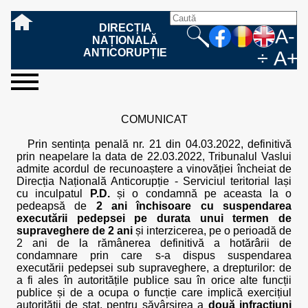
DIRECȚIA
A-
NAȚIONALĂ
ANTICORUPȚIE
÷
A+
sesizați-
despre
rezultatele
mass
informare
cooperare
Ce
Cum
Cum
Ce
Fazele
Ce
Care sunt
Cum
Cine
Cu ce
Sursele
Structura
Conducerea
Structuri
Cadrul
Resurse
Resurse
Integritate
Rapoarte
Hotărâri
Biroul de
Comunicate
Model de
Drept
Evenimente
Persoana
Model
Raportul
Legea
Protecția
Modalități
Programe
Evenimente
Cadrul legal
ne
noi
noastre
media
publică
internațională
înseamnă
sesizați
este
trebuie
procesului
urmează
drepturile și
sprijiniți
lucrează
se
de
teritoriale
legal
financiare
umane
instituțională
de
penale
informare
de presă
acreditare
la
responsabilă
solicitare
anual
544/2001
datelor
de
internaționale
internațional
COMUNICAT
fapta de
o faptă
protejat
să
penal
după ce
obligațiile
DNA
la DNA?
ocupă
informații
și achiziții
activitate
definitive
și relații
replică
cu
informații
privind
și norme
cu
contestare
corupție
de
cel care
conțină o
sesizez
persoanelor
oferind
DNA?
ale DNA
publice
în cauze
publice -
informarea
în baza
aplicarea
de
caracter
a
Prin sentința penală nr. 21 din 04.03.2022, definitivă
corupție?
denunță?
sesizare?
o faptă
în procesul
date
de
Contacte
publică
Legii
Legii
aplicare
personal
răspunsului
prin neapelare la data de 22.03.2022, Tribunalul Vaslui
de
penal?
despre
corupție
544/2001
544/2001
oferit în
admite acordul de recunoaștere a vinovăției încheiat de
corupție?
posibile
baza Legii
Direcția Națională Anticorupție - Serviciul teritorial Iași
fapte de
544/2001
cu inculpatul
P.D.
și o condamnă pe aceasta la o
corupție?
pedeapsă de
2 ani închisoare cu suspendarea
executării pedepsei pe durata unui termen de
supraveghere de 2 ani
și interzicerea, pe o perioadă de
2 ani de la rămânerea definitivă a hotărârii de
condamnare prin care s-a dispus suspendarea
executării pedepsei sub supraveghere, a drepturilor: de
a fi ales în autoritățile publice sau în orice alte funcții
publice și de a ocupa o funcție care implică exercițiul
autorității de stat, pentru săvârșirea a
două infracțiuni