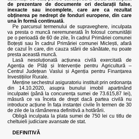
de prezentare de documente ori declarații false,
inexacte sau incomplete, care are ca rezultat
obținerea pe nedrept de fonduri europene, din care
una în formă continuată
.
Pe parcursul termenului de supraveghere, inculpata
va presta o muncă neremunerată în folosul comunității
pe o perioadă de 60 de zile, în cadrul Primăriei comunei
Boțești sau în cadrul Primăriei comunei Miclești, afară
de cazul în care, din cauza stării de sănătate, nu poate
presta această muncă.
Lasă nesoluționată acțiunea civilă exercitată de
Agenția de Plăți și Intervenție pentru Agricultură –
Centrul Județean Vaslui și Agenția pentru Finanțarea
Investițiilor Rurale.
Menține sechestrul asiguratoriu instituit prin ordonanța
din 14.10.2020, asupra bunului imobil aparținând
inculpatei (până la concurența sumei de 73.615,87 lei),
măsură ce va înceta de drept dacă partea civilă nu
introduce acțiune în fața instanței civile în termen de 30
de zile de la rămânerea definitivă a hotărârii.
Obligă inculpata la plata sumei de 750 lei cu titlu de
cheltuieli judiciare avansate de stat.
DEFINITIVĂ